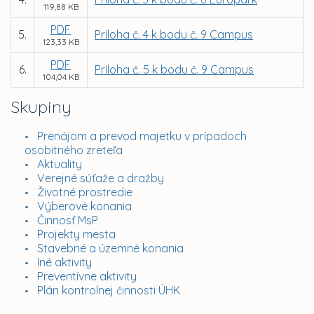
119,88 KB
PDF
5.
Príloha č. 4 k bodu č. 9 Campus
123,33 KB
PDF
6.
Príloha č. 5 k bodu č. 9 Campus
104,04 KB
Skupiny
Prenájom a prevod majetku v prípadoch
osobitného zreteľa
Aktuality
Verejné súťaže a dražby
Životné prostredie
Výberové konania
Činnosť MsP
Projekty mesta
Stavebné a územné konania
Iné aktivity
Preventívne aktivity
Plán kontrolnej činnosti ÚHK