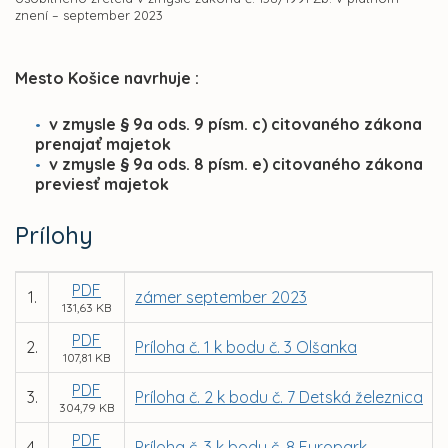
znení – september 2023
Mesto Košice navrhuje :
v zmysle § 9a ods. 9 písm. c) citovaného zákona
prenajať majetok
v zmysle § 9a ods. 8 písm. e) citovaného zákona
previesť majetok
Prílohy
PDF
1.
zámer september 2023
131,63 KB
PDF
2.
Príloha č. 1 k bodu č. 3 Olšanka
107,81 KB
PDF
3.
Príloha č. 2 k bodu č. 7 Detská železnica
304,79 KB
PDF
4.
Príloha č. 3 k bodu č. 8 Europark