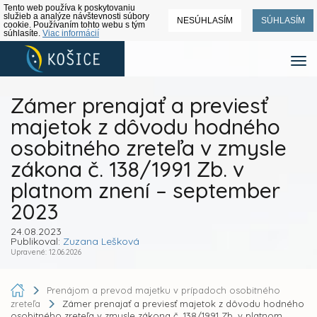
Tento web používa k poskytovaniu
služieb a analýze návštevnosti súbory
NESÚHLASÍM
SÚHLASÍM
cookie. Používaním tohto webu s tým
súhlasíte.
Viac informácií
Zámer prenajať a previesť
majetok z dôvodu hodného
osobitného zreteľa v zmysle
zákona č. 138/1991 Zb. v
platnom znení – september
2023
24.08.2023
Publikoval:
Zuzana Lešková
Upravené: 12.06.2026
Prenájom a prevod majetku v prípadoch osobitného
zreteľa
Zámer prenajať a previesť majetok z dôvodu hodného
osobitného zreteľa v zmysle zákona č. 138/1991 Zb. v platnom