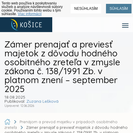
Tento web používa k poskytovaniu
služieb a analýze návštevnosti súbory
NESÚHLASÍM
SÚHLASÍM
cookie. Používaním tohto webu s tým
súhlasíte.
Viac informácií
Zámer prenajať a previesť
majetok z dôvodu hodného
osobitného zreteľa v zmysle
zákona č. 138/1991 Zb. v
platnom znení – september
2025
18.08.2025
Publikoval:
Zuzana Lešková
Upravené: 12.06.2026
Prenájom a prevod majetku v prípadoch osobitného
zreteľa
Zámer prenajať a previesť majetok z dôvodu hodného
osobitného zreteľa v zmysle zákona č. 138/1991 Zb. v platnom