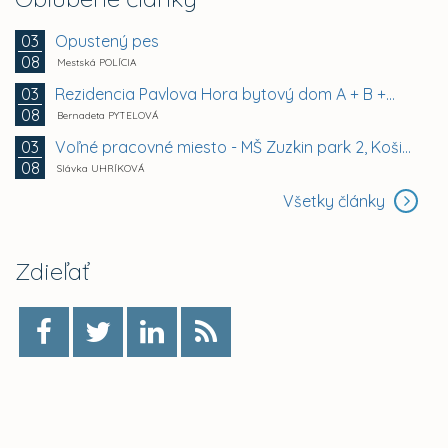
Opustený pes
03
08
Mestská POLÍCIA
Rezidencia Pavlova Hora bytový dom A + B +...
03
08
Bernadeta PYTELOVÁ
Voľné pracovné miesto - MŠ Zuzkin park 2, Košice -...
03
08
Slávka UHRÍKOVÁ
Všetky články
Zdieľať