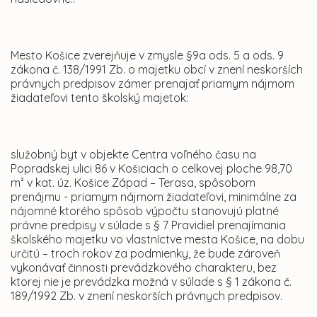
Mesto Košice zverejňuje v zmysle §9a ods. 5 a ods. 9
zákona č. 138/1991 Zb. o majetku obcí v znení neskorších
právnych predpisov zámer prenajať priamym nájmom
žiadateľovi tento školský majetok:
služobný byt v objekte Centra voľného času na
Popradskej ulici 86 v Košiciach o celkovej ploche 98,70
m² v kat. úz. Košice Západ – Terasa, spôsobom
prenájmu - priamym nájmom žiadateľovi, minimálne za
nájomné ktorého spôsob výpočtu stanovujú platné
právne predpisy v súlade s § 7 Pravidiel prenajímania
školského majetku vo vlastníctve mesta Košice, na dobu
určitú – troch rokov za podmienky, že bude zároveň
vykonávať činnosti prevádzkového charakteru, bez
ktorej nie je prevádzka možná v súlade s § 1 zákona č.
189/1992 Zb. v znení neskorších právnych predpisov.