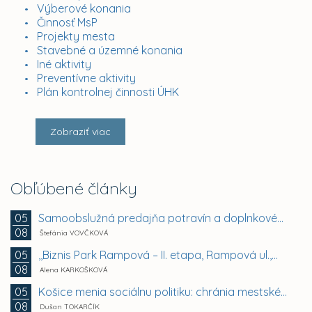
Výberové konania
Činnosť MsP
Projekty mesta
Stavebné a územné konania
Iné aktivity
Preventívne aktivity
Plán kontrolnej činnosti ÚHK
Zobraziť viac
Obľúbené články
Samoobslužná predajňa potravín a doplnkového tovaru
05
08
Štefánia VOVČKOVÁ
,,Biznis Park Rampová – II. etapa, Rampová ul.,...
05
08
Alena KARKOŠKOVÁ
Košice menia sociálnu politiku: chránia mestské byty...
05
08
Dušan TOKARČÍK