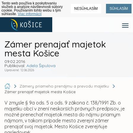
Tento web používa k poskytovaniu
služieb a analýze návštevnosti súbory
NESÚHLASÍM
SÚHLASÍM
cookie. Používaním tohto webu s tým
súhlasíte.
Viac informácií
Zámer prenajať majetok
mesta Košice
09.02.2016
Publikoval:
Adela Šipulova
Upravené: 12.06.2026
Zámery priameho prenájmu a prevodu majetku
Zámer prenajať majetok mesta Košice
V zmysle § 9a ods. 5 a ods. 9 zákona č. 138/1991 Zb. o
majetku obcí v znení neskorších právnych predpisov, je
možné prenechať majetok mesta do nájmu priamym
nájmom, v takom prípade mesto zverejní zámer
prenajať svoj majetok. Mesto Košice zverejňuje
nasledovné:.