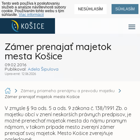
Tento web používa k poskytovaniu
služieb a analýze návštevnosti súbory
NESÚHLASÍM
SÚHLASÍM
cookie. Používaním tohto webu s tým
súhlasíte.
Viac informácií
Zámer prenajať majetok
mesta Košice
09.02.2016
Publikoval:
Adela Šipulova
Upravené: 12.06.2026
Zámery priameho prenájmu a prevodu majetku
Zámer prenajať majetok mesta Košice
V zmysle § 9a ods. 5 a ods. 9 zákona č. 138/1991 Zb. o
majetku obcí v znení neskorších právnych predpisov, je
možné prenechať majetok mesta do nájmu priamym
nájmom, v takom prípade mesto zverejní zámer
prenajať svoj majetok. Mesto Košice zverejňuje
nasledovné:.