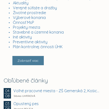
Aktuality
Verejné súťaže a dražby
Životné prostredie
Výberové konania
Činnosť MsP
Projekty mesta
Stavebné a územné konania
Iné aktivity
Preventívne aktivity
Plán kontrolnej činnosti ÚHK
Zobraziť viac
Obľúbené články
Voľné pracovné miesta - ZŠ Gemerská 2, Košice -...
04
08
Slávka UHRÍKOVÁ
Opustený pes
03
08
Mestská POLÍCIA