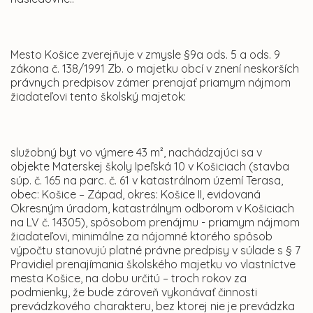
Mesto Košice zverejňuje v zmysle §9a ods. 5 a ods. 9
zákona č. 138/1991 Zb. o majetku obcí v znení neskorších
právnych predpisov zámer prenajať priamym nájmom
žiadateľovi tento školský majetok:
služobný byt vo výmere 43 m², nachádzajúci sa v
objekte Materskej školy Ipeľská 10 v Košiciach (stavba
súp. č. 165 na parc. č. 61 v katastrálnom území Terasa,
obec: Košice – Západ, okres: Košice II, evidovaná
Okresným úradom, katastrálnym odborom v Košiciach
na LV č. 14305), spôsobom prenájmu - priamym nájmom
žiadateľovi, minimálne za nájomné ktorého spôsob
výpočtu stanovujú platné právne predpisy v súlade s § 7
Pravidiel prenajímania školského majetku vo vlastníctve
mesta Košice, na dobu určitú – troch rokov za
podmienky, že bude zároveň vykonávať činnosti
prevádzkového charakteru, bez ktorej nie je prevádzka