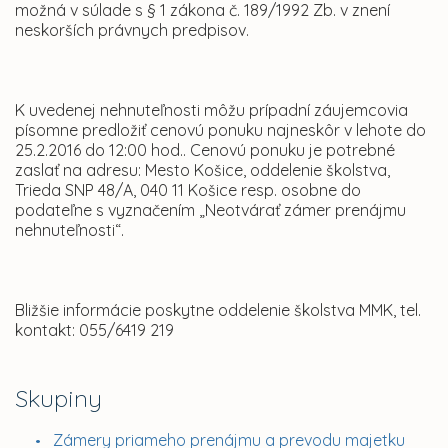
možná v súlade s § 1 zákona č. 189/1992 Zb. v znení
neskorších právnych predpisov.
K uvedenej nehnuteľnosti môžu prípadní záujemcovia
písomne predložiť cenovú ponuku najneskôr v lehote do
25.2.2016 do 12:00 hod.. Cenovú ponuku je potrebné
zaslať na adresu: Mesto Košice, oddelenie školstva,
Trieda SNP 48/A, 040 11 Košice resp. osobne do
podateľne s vyznačením „Neotvárať zámer prenájmu
nehnuteľnosti“.
Bližšie informácie poskytne oddelenie školstva MMK, tel.
kontakt: 055/6419 219
Skupiny
Zámery priameho prenájmu a prevodu majetku