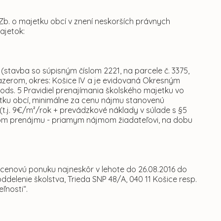
 Zb. o majetku obcí v znení neskorších právnych
ajetok:
 (stavba so súpisným číslom 2221, na parcele č. 3375,
azerom, okres: Košice IV a je evidovaná Okresným
ods. 5 Pravidiel prenajímania školského majetku vo
jetku obcí, minimálne za cenu nájmu stanovenú
(t.j. 9€/m²/rok + prevádzkové náklady v súlade s §5
bom prenájmu - priamym nájmom žiadateľovi, na dobu
 cenovú ponuku najneskôr v lehote do 26.08.2016 do
ddelenie školstva, Trieda SNP 48/A, 040 11 Košice resp.
ľnosti“.