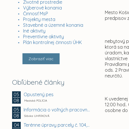
Životné prostredie
Výberové konania
Mesto Košic
Činnosť MsP
predpisov 
Projekty mesta
Stavebné a územné konania
Iné aktivity
Preventívne aktivity
nebytový pr
Plán kontrolnej činnosti ÚHK
ktorá sa n
úradom, kat
vlastníctve
Zobraziť viac
Pravidlami 
ods. 2 Pra
neurčitú.
Obľúbené články
Opustený pes
05
K uvedenej
08
Mestská POLÍCIA
12:00 hod..
Informácia o voľných pracovných miestach -...
05
osobne do 
08
Slávka UHRÍKOVÁ
Terénne úpravy parcely č. 104, Vyhoňská ulica,...
04