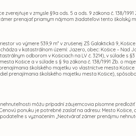
e zverejňuje v zmysle §9a ods. 5 a ods. 9 zákona č. 138/1991
zámer prenajať priamym nájmom žiadateľovi tento školský m
iestor vo výmere 539,9 m² v zrušenej ZŠ Galaktická 9, Košice
achádza v katastrálnom území: Jazero, obec: Košice – Nad J
astrálnym odborom v Košiciach na LV č. 3214), v súlade s §3 
 mesta Košice a v súlade s § 9a zákona č. 138/1991 Zb. o ma
prenajímania školského majetku vo vlastníctve mesta Košice 
vidiel prenajímania školského majetku mesta Košice), spôso
 nehnuteľnosti môžu prípadní záujemcovia písomne predložiť
 Cenovú ponuku je potrebné zaslať na adresu: Mesto Košice, o
podateľne s vyznačením „Neotvárať zámer prenájmu nehnute