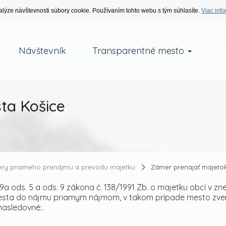
alýze návštevnosti súbory cookie. Používaním tohto webu s tým súhlasíte.
Viac info
Návštevník
Transparentné mesto
ta Košice
ry priameho prenájmu a prevodu majetku
Zámer prenajať majeto
9a ods. 5 a ods. 9 zákona č. 138/1991 Zb. o majetku obcí v z
sta do nájmu priamym nájmom, v takom prípade mesto zvere
nasledovné:.