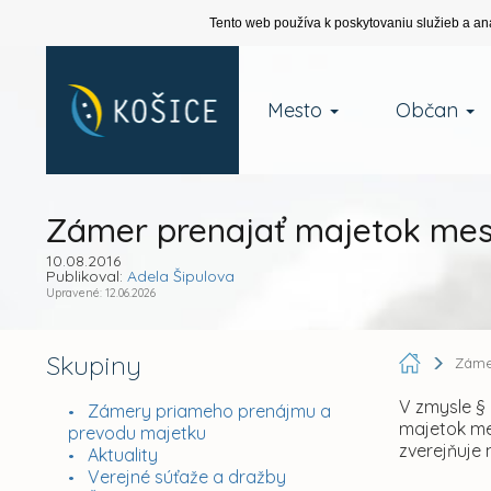
Tento web používa k poskytovaniu služieb a an
Mesto
Občan
Zámer prenajať majetok mes
10.08.2016
Publikoval:
Adela Šipulova
Upravené: 12.06.2026
Skupiny
Záme
V zmysle § 
Zámery priameho prenájmu a
majetok me
prevodu majetku
zverejňuje 
Aktuality
Verejné súťaže a dražby