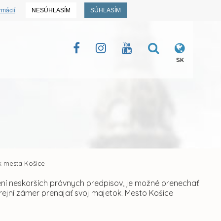
rmácií
NESÚHLASÍM
SÚHLASÍM
SK
k mesta Košice
není neskorších právnych predpisov, je možné prenechať
jní zámer prenajať svoj majetok. Mesto Košice