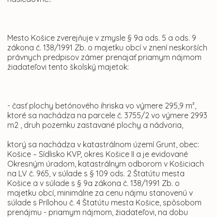
Mesto Košice zverejňuje v zmysle § 9a ods. 5 a ods. 9
zákona č. 138/1991 Zb. o majetku obcí v znení neskorších
právnych predpisov zámer prenajať priamym nájmom
žiadateľovi tento školský majetok:
- časť plochy betónového ihriska vo výmere 295,9 m²,
ktoré sa nachádza na parcele č. 3755/2 vo výmere 2993
m2 , druh pozemku zastavané plochy a nádvoria,
ktorý sa nachádza v katastrálnom území Grunt, obec:
Košice – Sídlisko KVP, okres Košice II a je evidované
Okresným úradom, katastrálnym odborom v Košiciach
na LV č. 965, v súlade s § 109 ods. 2 Štatútu mesta
Košice a v súlade s § 9a zákona č. 138/1991 Zb. o
majetku obcí, minimálne za cenu nájmu stanovenú v
súlade s Prílohou č. 4 Štatútu mesta Košice, spôsobom
prenájmu - priamym nájmom, žiadateľovi, na dobu