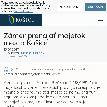
Tento web používa k poskytovaniu
služieb a analýze návštevnosti súbory
NESÚHLASÍM
SÚHLASÍM
cookie. Používaním tohto webu s tým
súhlasíte.
Viac informácií
Zámer prenajať majetok
mesta Košice
13.07.2017
Publikoval:
Martin Judičák
Upravené: 12.06.2026
Zámery priameho prenájmu a prevodu majetku
Zámer prenajať majetok mesta Košice
V zmysle § 9a ods. 5 a ods. 9 zákona č. 138/1991 Zb. o
majetku obcí v znení neskorších právnych predpisov, je
možné prenechať majetok mesta do nájmu priamym
nájmom, v takom prípade mesto zverejní zámer
prenajať svoj majetok. Mesto Košice zverejňuje
nasledovné:.