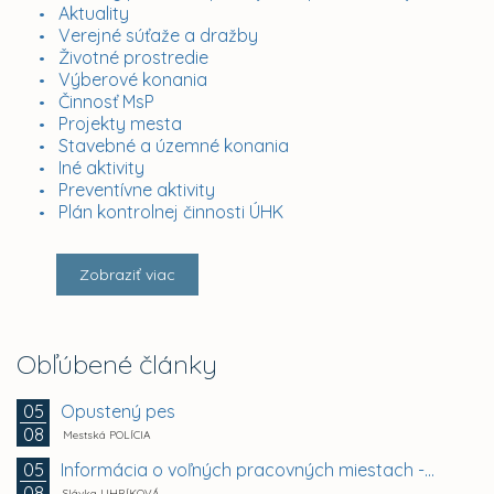
Aktuality
Verejné súťaže a dražby
Životné prostredie
Výberové konania
Činnosť MsP
Projekty mesta
Stavebné a územné konania
Iné aktivity
Preventívne aktivity
Plán kontrolnej činnosti ÚHK
Zobraziť viac
Obľúbené články
Opustený pes
05
08
Mestská POLÍCIA
Informácia o voľných pracovných miestach -...
05
08
Slávka UHRÍKOVÁ