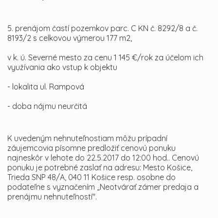
5. prenájom častí pozemkov parc. C KN č. 8292/8 a č.
8193/2 s celkovou výmerou 177 m2,
v k. ú. Severné mesto za cenu 1 145 €/rok za účelom ich
využívania ako vstup k objektu
- lokalita ul. Rampová
- doba nájmu neurčitá
K uvedeným nehnuteľnostiam môžu prípadní
záujemcovia písomne predložiť cenovú ponuku
najneskôr v lehote do 22.5.2017 do 12:00 hod.. Cenovú
ponuku je potrebné zaslať na adresu: Mesto Košice,
Trieda SNP 48/A, 040 11 Košice resp. osobne do
podateľne s vyznačením „Neotvárať zámer predaja a
prenájmu nehnuteľností".