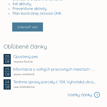
Iné aktivity
Preventívne aktivity
Plán kontrolnej činnosti ÚHK
Zobraziť viac
Obľúbené články
Opustený pes
05
08
Mestská POLÍCIA
Informácia o voľných pracovných miestach -...
05
08
Slávka UHRÍKOVÁ
Terénne úpravy parcely č. 104, Vyhoňská ulica,...
04
08
Iveta KRAMÁROVÁ
Všetky články