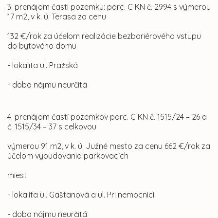
3. prenájom časti pozemku: parc. C KN č. 2994 s výmerou
17 m2, v k. ú. Terasa za cenu
132 €/rok za účelom realizácie bezbariérového vstupu
do bytového domu
- lokalita ul. Pražská
- doba nájmu neurčitá
4. prenájom častí pozemkov parc. C KN č. 1515/24 – 26 a
č. 1515/34 – 37 s celkovou
výmerou 91 m2, v k. ú. Južné mesto za cenu 662 €/rok za
účelom vybudovania parkovacích
miest
- lokalita ul. Gaštanová a ul. Pri nemocnici
- doba nájmu neurčitá