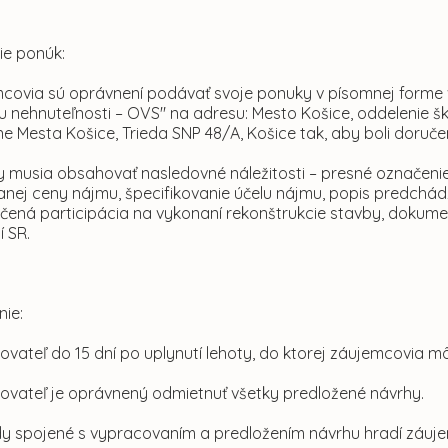
ie ponúk:
covia sú oprávnení podávať svoje ponuky v písomnej forme 
 nehnuteľnosti – OVS" na adresu: Mesto Košice, oddelenie šk
e Mesta Košice, Trieda SNP 48/A, Košice tak, aby boli doruče
 musia obsahovať nasledovné náležitosti – presné označenie
nej ceny nájmu, špecifikovanie účelu nájmu, popis predchá
ená participácia na vykonaní rekonštrukcie stavby, dokumen
í SR.
ie:
ovateľ do 15 dní po uplynutí lehoty, do ktorej záujemcovia mô
ovateľ je oprávnený odmietnuť všetky predložené návrhy.
y spojené s vypracovaním a predložením návrhu hradí záuj