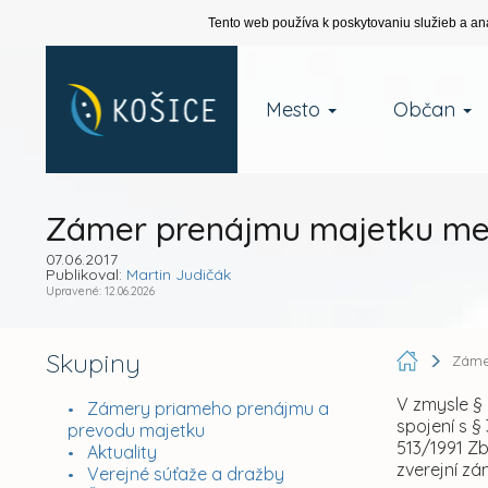
Tento web používa k poskytovaniu služieb a an
Mesto
Občan
Zámer prenájmu majetku me
07.06.2017
Publikoval:
Martin Judičák
Upravené: 12.06.2026
Skupiny
Záme
V zmysle § 
Zámery priameho prenájmu a
spojení s §
prevodu majetku
513/1991 Z
Aktuality
zverejní zá
Verejné súťaže a dražby