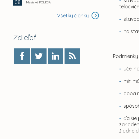
stavba
08
Mestská POLÍCIA
telocvič
Všetky články
stavba
na sta
Zdieľať
Podmienky
účel n
minimá
doba n
spôsob
ďalšie
zariaden
žiadne d