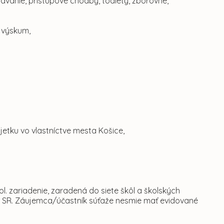
elávanie, prístupové chodby, toalety, zborovne,
a výskum,
etku vo vlastníctve mesta Košice,
. zariadenie, zaradená do siete škôl a školských
tu SR. Záujemca/účastník súťaže nesmie mať evidované