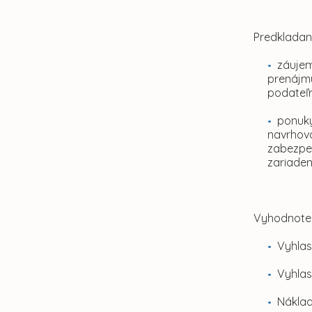
Predkladan
záujem
prenájmu
podateľn
ponuky
navrhova
zabezpeč
zariaden
Vyhodnoten
Vyhlas
Vyhlas
Náklad