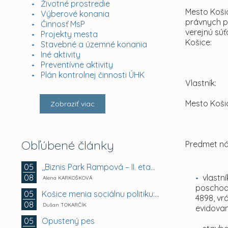
Životné prostredie
Mesto Košic
Výberové konania
právnych p
Činnosť MsP
verejnú sú
Projekty mesta
Košice:
Stavebné a územné konania
Iné aktivity
Preventívne aktivity
Plán kontrolnej činnosti ÚHK
Vlastník:
Mesto Košic
Zobraziť viac
Obľúbené články
Predmet ná
,,Biznis Park Rampová – II. etapa, Rampová ul.,...
05
08
vlastn
Alena KARKOŠKOVÁ
poschodi
Košice menia sociálnu politiku: chránia mestské byty...
05
4898, vr
08
Dušan TOKARČÍK
evidovan
Opustený pes
05