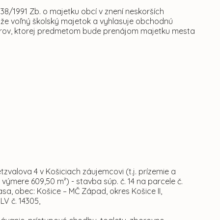
138/1991 Zb. o majetku obcí v znení neskorších
aže voľný školský majetok a vyhlasuje obchodnú
torov, ktorej predmetom bude prenájom majetku mesta
zvalova 4 v Košiciach záujemcovi (t.j. prízemie a
výmere 609,50 m²) - stavba súp. č. 14 na parcele č.
asa, obec: Košice – MČ Západ, okres Košice II,
V č. 14305,