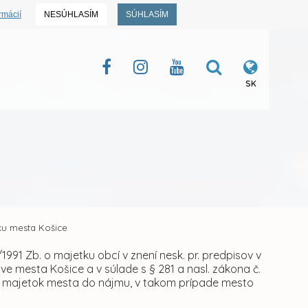
rmácií
NESÚHLASÍM
SÚHLASÍM
SK
u mesta Košice
1991 Zb. o majetku obcí v znení nesk. pr. predpisov v
tve mesta Košice a v súlade s § 281 a nasl. zákona č.
hať majetok mesta do nájmu, v takom prípade mesto