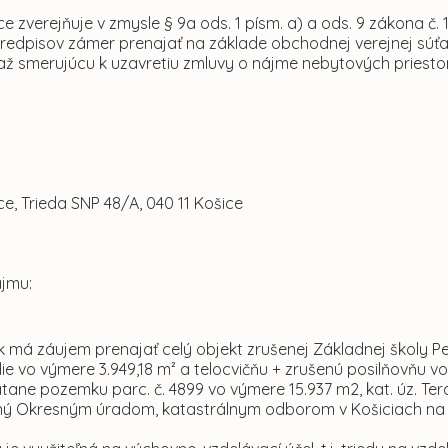
e zverejňuje v zmysle § 9a ods. 1 písm. a) a ods. 9 zákona č. 
redpisov zámer prenajať na základe obchodnej verejnej súť
ťaž smerujúcu k uzavretiu zmluvy o nájme nebytových pries
e, Trieda SNP 48/A, 040 11 Košice
jmu:
ík má záujem prenajať celý objekt zrušenej Základnej školy Pet
e vo výmere 3.949,18 m² a telocvičňu + zrušenú posilňovňu vo 
átane pozemku parc. č. 4899 vo výmere 15.937 m2, kat. úz. Ter
ý Okresným úradom, katastrálnym odborom v Košiciach na L