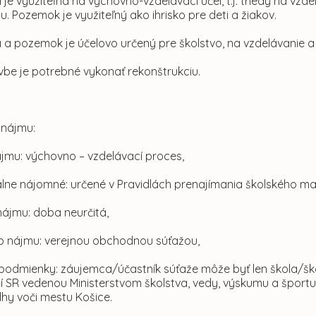
 je využiteľná na výchovno-vzdelávací účel, t.j. triedy na vzd
ňu. Pozemok je využiteľný ako ihrisko pre deti a žiakov.
 a pozemok je účelovo určený pre školstvo, na vzdelávanie 
vbe je potrebné vykonať rekonštrukciu.
 nájmu:
ájmu: výchovno – vzdelávací proces,
lne nájomné: určené v Pravidlách prenajímania školského maj
ájmu: doba neurčitá,
 nájmu: verejnou obchodnou súťažou,
 podmienky: záujemca/účastník súťaže môže byť len škola/škol
í SR vedenou Ministerstvom školstva, vedy, výskumu a špor
lhy voči mestu Košice.