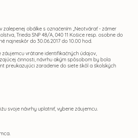
v zalepenej obálke s označením „Neotvárať - zámer
olstva, Trieda SNP 48/A, 040 11 Košice resp. osobne do
né najneskôr do 30.06.2017 do 10.00 hod.
 záujemcu vrátane identifikačných údajov,
dzajúcej činnosti, návrhu akým spôsobom by bola
t preukazujúci zaradenie do siete škôl a školských
žu svoje návrhy uplatniť, vyberie záujemcu.
emca.