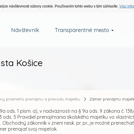
alýze návštevnosti súbory cookie. Používaním tohto webu s tým súhlasíte.
Viac info
Návštevník
Transparentné mesto
sta Košice
ry priameho prenájmu a prevodu majetku
Zámer prenájmu majetk
9a ods. 1 písm. a), v nadväznosti na § 9a ods. 9 zákona č. 138/
 3 ods. 5 Pravidiel prenajímania školského majetku vo vlastníc
b. Obchodný zákonník v znení nesk. pr. pr., je možné prenec
mer prenajať svoj majetok.