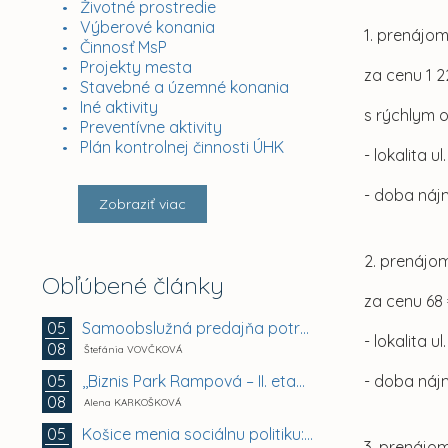
Životné prostredie
Výberové konania
1. prenájom
Činnosť MsP
Projekty mesta
za cenu 1 
Stavebné a územné konania
Iné aktivity
s rýchlym 
Preventívne aktivity
Plán kontrolnej činnosti ÚHK
- lokalita u
- doba náj
Zobraziť viac
2. prenájom
Obľúbené články
za cenu 68
Samoobslužná predajňa potravín a doplnkového tovaru
05
- lokalita 
08
Štefánia VOVČKOVÁ
,,Biznis Park Rampová – II. etapa, Rampová ul.,...
05
- doba náj
08
Alena KARKOŠKOVÁ
Košice menia sociálnu politiku: chránia mestské byty...
05
3. prenájom