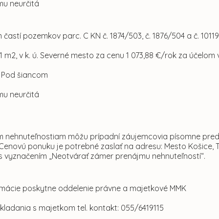
mu neurčitá
 častí pozemkov parc. C KN č. 1874/503, č. 1876/504 a č. 1011
 m2, v k. ú. Severné mesto za cenu 1 073,88 €/rok za účelom
ul. Pod šiancom
mu neurčitá
 nehnuteľnostiam môžu prípadní záujemcovia písomne predlo
 Cenovú ponuku je potrebné zaslať na adresu: Mesto Košice, 
s vyznačením „Neotvárať zámer prenájmu nehnuteľností“.
formácie poskytne oddelenie právne a majetkové MMK
akladania s majetkom tel. kontakt: 055/6419115