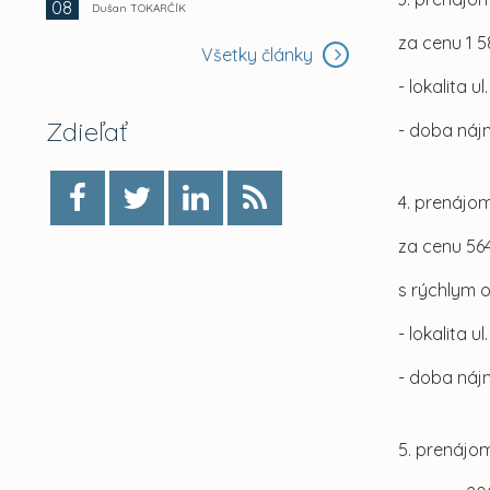
08
Dušan TOKARČÍK
za cenu 1 
Všetky články
- lokalita u
Zdieľať
- doba náj
4. prenájom
za cenu 56
s rýchlym 
- lokalita 
- doba náj
5. prenájom