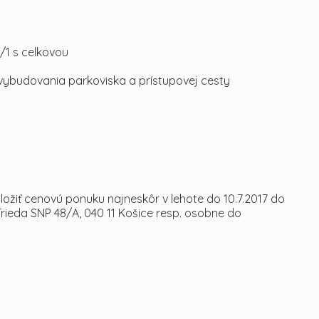
9/1 s celkovou
 vybudovania parkoviska a prístupovej cesty
žiť cenovú ponuku najneskôr v lehote do 10.7.2017 do
Trieda SNP 48/A, 040 11 Košice resp. osobne do