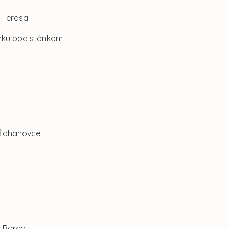
. Terasa
emku pod stánkom
. Ťahanovce
. Barca