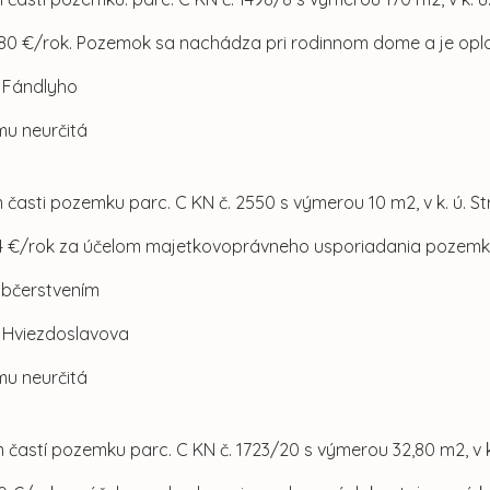
580 €/rok. Pozemok sa nachádza pri rodinnom dome a je opl
l. Fándlyho
mu neurčitá
 časti pozemku parc. C KN č. 2550 s výmerou 10 m2, v k. ú. 
4 €/rok za účelom majetkovoprávneho usporiadania pozem
občerstvením
ul. Hviezdoslavova
mu neurčitá
 častí pozemku parc. C KN č. 1723/20 s výmerou 32,80 m2, v k