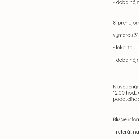
- doba náj
8. prenájom
výmerou 311
- lokalita 
- doba náj
K uvedeným
12:00 hod..
podateľne 
Bližšie in
- referát n