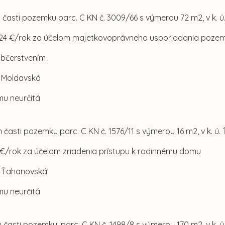
 časti pozemku parc. C KN č. 3009/66 s výmerou 72 m2, v k. ú
224 €/rok za účelom majetkovoprávneho usporiadania poz
občerstvením
l. Moldavská
mu neurčitá
 časti pozemku parc. C KN č. 1576/11 s výmerou 16 m2, v k. ú
 €/rok za účelom zriadenia prístupu k rodinnému domu
ul. Ťahanovská
mu neurčitá
 časti pozemku: parc. C KN č. 1498/8 s výmerou 170 m2, v k. ú