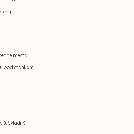
otený.
Stredné mesto
ku pod stánkom
. ú. Skladná