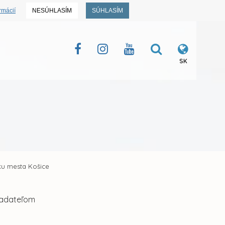
rmácií
NESÚHLASÍM
SÚHLASÍM
SK
u mesta Košice
iadateľom