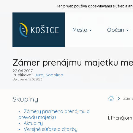
Tento web používa k poskytovaniu služieb a an
Mesto
Občan
Zámer prenájmu majetku me
22.06.2017
Publikoval:
Juraj Sopoliga
Upravené: 12.06.2026
Skupiny
Záme
Zámery priameho prenájmu a
prevodu majetku
I. Prenájo
Aktuality
Verejné súťaže a dražby