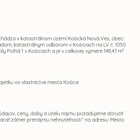
 nachádza v katastrálnom území Košická Nová Ves, obec:
úradom, katastrálnym odborom v Košiciach na LV č. 1050
y Poľná 1 v Košiciach a je v celkovej výmere 148,47 m²
ajetku vo vlastníctve mesta Košice
 údajov, ceny, doby a účelu nájmu požadujeme doručiť
várať zámer prenájmu nehnuteľnosti“ na adresu: Mesto