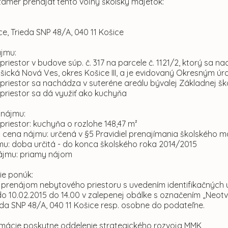
zámer prenajať tento voľný školský majetok:
e, Trieda SNP 48/A, 040 11 Košice
jmu:
priestor v budove súp. č. 317 na parcele č. 1121/2, ktorý sa
ošická Nová Ves, okres Košice III, a je evidovaný Okresným 
priestor sa nachádza v suteréne areálu bývalej Základnej škol
priestor sa dá využiť ako kuchyňa
 nájmu:
priestor: kuchyňa o rozlohe 148,47 m²
 cena nájmu: určená v §5 Pravidiel prenajímania školského m
mu: doba určitá - do konca školského roka 2014/2015
ájmu: priamy nájom
ie ponúk:
 o prenájom nebytového priestoru s uvedením identifikačných
do 10.02.2015 do 14.00 v zalepenej obálke s označením „Neot
eda SNP 48/A, 040 11 Košice resp. osobne do podateľne.
formácie poskytne oddelenie strategického rozvoja MMK