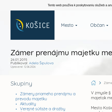
Tento web používa k poskytovaniu služieb a an
Mesto
Občan
Zámer prenájmu majetku me
26.01.2015
Publikoval:
Adela Šipulova
Upravené: 12.06.2026
Skupiny
Záme
V zmysle § 
Zámery priameho prenájmu a
majetok me
prevodu majetku
Aktuality
Mesto Košic
Verejné súťaže a dražby