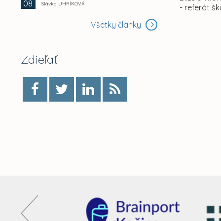
08
Slávka UHRÍKOVÁ
- referát š
Všetky články
Zdieľať