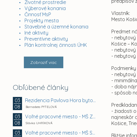
predpisov 
Životné prostredie
Výberové konania
Vlastník:
Činnosť MsP
Mesto Košic
Projekty mesta
Stavebné a územné konania
Predmet ná
Iné aktivity
- nebytový 
Preventívne aktivity
Košice – K
Plán kontrolnej činnosti ÚHK
- nebytový 
- nebytový 
Zobraziť viac
Podmienky
- nebytový 
- minimálna
Obľúbené články
- doba náj
- spôsob n
Rezidencia Pavlova Hora bytový dom A + B +...
03
Predkladan
08
Bernadeta PYTELOVÁ
- žiadosti
Voľné pracovné miesto - MŠ Zuzkin park 2, Košice -...
03
najneskôr 
08
Košice, Tri
Slávka UHRÍKOVÁ
Voľné pracovné miesto - MŠ Smetanova 11, Košice -...
03
Bližšie in