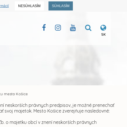
rmácií
NESÚHLASÍM
SÚHLASÍM
SK
u mesta Košice
není neskorších právnych predpisov, je možné prenechať
ť svoj majetok. Mesto Košice zverejňuje nasledovné:
Zb. o majetku obcí v znení neskorších právnych