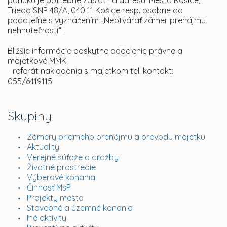
ponuku je potrebné zaslať na adresu: Mesto Košice,
Trieda SNP 48/A, 040 11 Košice resp. osobne do
podateľne s vyznačením „Neotvárať zámer prenájmu
nehnuteľností“.
Bližšie informácie poskytne oddelenie právne a
majetkové MMK
- referát nakladania s majetkom tel. kontakt:
055/6419115
Skupiny
Zámery priameho prenájmu a prevodu majetku
Aktuality
Verejné súťaže a dražby
Životné prostredie
Výberové konania
Činnosť MsP
Projekty mesta
Stavebné a územné konania
Iné aktivity