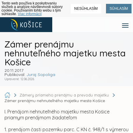
Tento web používa k poskytovaniu
služieb a analýze návštevnosti súbory
NESÚHLASÍM
SÚHLASÍM
cookie. Používaním tohto webu s tým
súhlasíte.
Viac informácií
Zámer prenájmu
nehnuteľného majetku mesta
Košice
20.11.2017
Publikoval:
Juraj Sopoliga
Upravené: 12.06.2026
Zámery priameho prenájmu a prevodu majetku
Zámer prenájmu nehnuteľného majetku mesta Košice
I. Prenájom nehnuteľného majetku mesta Košice
priamym prenájmom žiadateľom
1. prenájom časti pozemku parc. C KN č. 948/1 s výmerou