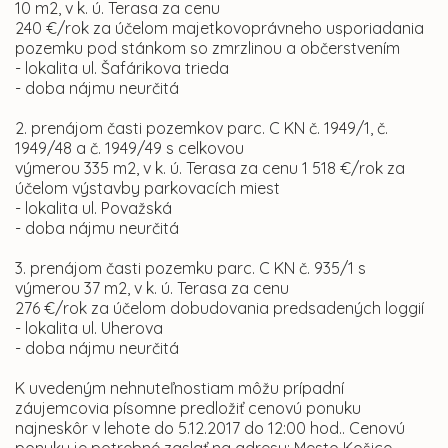
10 m2, v k. ú. Terasa za cenu
240 €/rok za účelom majetkovoprávneho usporiadania
pozemku pod stánkom so zmrzlinou a občerstvením
- lokalita ul. Šafárikova trieda
- doba nájmu neurčitá
2. prenájom časti pozemkov parc. C KN č. 1949/1, č.
1949/48 a č. 1949/49 s celkovou
výmerou 335 m2, v k. ú. Terasa za cenu 1 518 €/rok za
účelom výstavby parkovacích miest
- lokalita ul. Považská
- doba nájmu neurčitá
3. prenájom časti pozemku parc. C KN č. 935/1 s
výmerou 37 m2, v k. ú. Terasa za cenu
276 €/rok za účelom dobudovania predsadených loggií
- lokalita ul. Uherova
- doba nájmu neurčitá
K uvedeným nehnuteľnostiam môžu prípadní
záujemcovia písomne predložiť cenovú ponuku
najneskôr v lehote do 5.12.2017 do 12:00 hod.. Cenovú