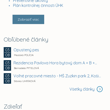
Preventívne aktivity
Plán kontrolnej činnosti ÚHK
Zobraziť viac
Obľúbené články
Opustený pes
03
08
Mestská POLÍCIA
Rezidencia Pavlova Hora bytový dom A + B +...
03
08
Bernadeta PYTELOVÁ
Voľné pracovné miesto - MŠ Zuzkin park 2, Košice -...
03
08
Slávka UHRÍKOVÁ
Všetky články
Zdieľať