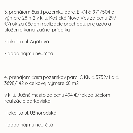
3. prenájom časti pozemku parc. E KN č. 971/504 o
výmere 28 m2 v k. ú. Košická Nová Ves za cenu 297
€/rok za účelom realizácie prechodu, prejazdu a
uloženia kanalizačnej prípojky
- lokalita ul. Agátová
- doba nájmu neurčitá
4. prenájom časti pozemkov parc. C KN č. 3752/1 a č.
3698/142 o celkovej výmere 68 m2
v k. ú. Južné mesto za cenu 494 €/rok za účelom
realizácie parkoviska
- lokalita ul. Užhorodská
- doba nájmu neurčitá