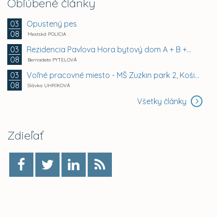
Obľúbené články
Opustený pes
03
08
Mestská POLÍCIA
Rezidencia Pavlova Hora bytový dom A + B +...
03
08
Bernadeta PYTELOVÁ
Voľné pracovné miesto - MŠ Zuzkin park 2, Košice -...
03
08
Slávka UHRÍKOVÁ
Všetky články
Zdieľať