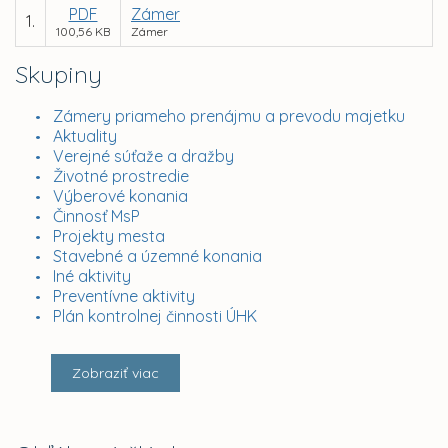
PDF
Zámer
1.
100,56 KB
Zámer
Skupiny
Zámery priameho prenájmu a prevodu majetku
Aktuality
Verejné súťaže a dražby
Životné prostredie
Výberové konania
Činnosť MsP
Projekty mesta
Stavebné a územné konania
Iné aktivity
Preventívne aktivity
Plán kontrolnej činnosti ÚHK
Zobraziť viac