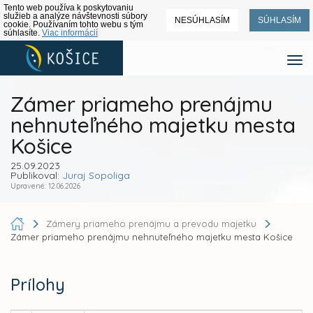
Tento web používa k poskytovaniu
služieb a analýze návštevnosti súbory
NESÚHLASÍM
SÚHLASÍM
cookie. Používaním tohto webu s tým
súhlasíte.
Viac informácií
Zámer priameho prenájmu
nehnuteľného majetku mesta
Košice
25.09.2023
Publikoval:
Juraj Sopoliga
Upravené: 12.06.2026
Zámery priameho prenájmu a prevodu majetku
Zámer priameho prenájmu nehnuteľného majetku mesta Košice
Prílohy