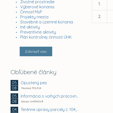
Životné prostredie
1.
Výberové konania
Činnosť MsP
2.
Projekty mesta
Stavebné a územné konania
Iné aktivity
Preventívne aktivity
Plán kontrolnej činnosti ÚHK
Zobraziť viac
Obľúbené články
Opustený pes
05
08
Mestská POLÍCIA
Informácia o voľných pracovných miestach -...
05
08
Slávka UHRÍKOVÁ
Terénne úpravy parcely č. 104, Vyhoňská ulica,...
04