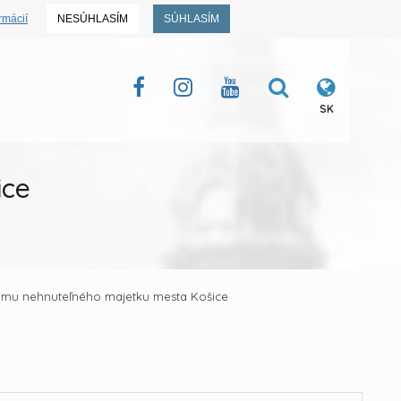
rmácií
NESÚHLASÍM
SÚHLASÍM
SK
ice
jmu nehnuteľného majetku mesta Košice