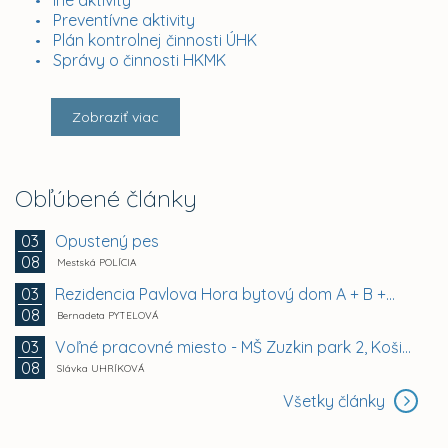
Iné aktivity
Preventívne aktivity
Plán kontrolnej činnosti ÚHK
Správy o činnosti HKMK
Zobraziť viac
Obľúbené články
Opustený pes
03
08
Mestská POLÍCIA
Rezidencia Pavlova Hora bytový dom A + B +...
03
08
Bernadeta PYTELOVÁ
Voľné pracovné miesto - MŠ Zuzkin park 2, Košice -...
03
08
Slávka UHRÍKOVÁ
Všetky články