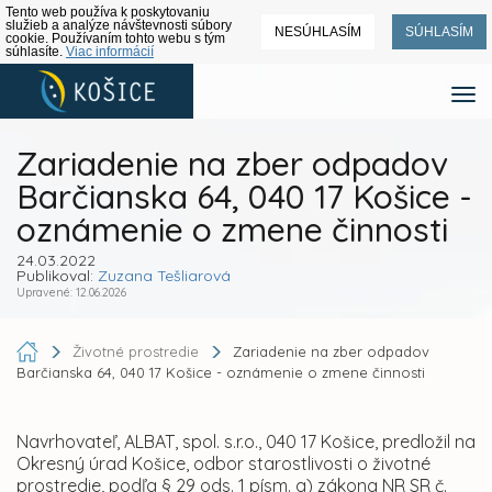
Tento web používa k poskytovaniu
služieb a analýze návštevnosti súbory
NESÚHLASÍM
SÚHLASÍM
cookie. Používaním tohto webu s tým
súhlasíte.
Viac informácií
Zariadenie na zber odpadov
Barčianska 64, 040 17 Košice -
oznámenie o zmene činnosti
24.03.2022
Publikoval:
Zuzana Tešliarová
Upravené: 12.06.2026
Životné prostredie
Zariadenie na zber odpadov
Barčianska 64, 040 17 Košice - oznámenie o zmene činnosti
Navrhovateľ, ALBAT, spol. s.r.o., 040 17 Košice, predložil na
Okresný úrad Košice, odbor starostlivosti o životné
prostredie, podľa § 29 ods. 1 písm. a) zákona NR SR č.