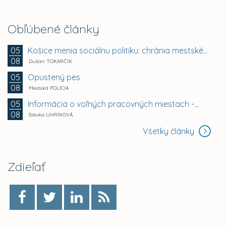
Obľúbené články
Košice menia sociálnu politiku: chránia mestské byty...
05
08
Dušan TOKARČÍK
Opustený pes
05
08
Mestská POLÍCIA
Informácia o voľných pracovných miestach -...
05
08
Slávka UHRÍKOVÁ
Všetky články
Zdieľať