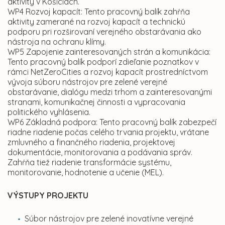
aktivity v Košiciach.
WP4 Rozvoj kapacít: Tento pracovný balík zahŕňa
aktivity zamerané na rozvoj kapacít a technickú
podporu pri rozširovaní verejného obstarávania ako
nástroja na ochranu klímy.
WP5 Zapojenie zainteresovaných strán a komunikácia:
Tento pracovný balík podporí zdieľanie poznatkov v
rámci NetZeroCities a rozvoj kapacít prostredníctvom
vývoja súboru nástrojov pre zelené verejné
obstarávanie, dialógu medzi trhom a zainteresovanými
stranami, komunikačnej činnosti a vypracovania
politického vyhlásenia.
WP6 Základná podpora: Tento pracovný balík zabezpečí
riadne riadenie počas celého trvania projektu, vrátane
zmluvného a finančného riadenia, projektovej
dokumentácie, monitorovania a podávania správ.
Zahŕňa tiež riadenie transformácie systému,
monitorovanie, hodnotenie a učenie (MEL).
VÝSTUPY PROJEKTU
Súbor nástrojov pre zelené inovatívne verejné