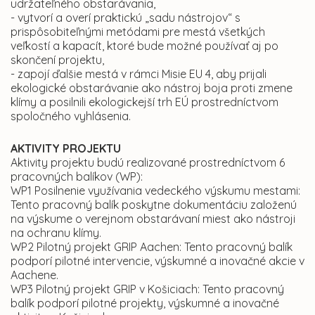
udržateľného obstarávania,
- vytvorí a overí praktickú „sadu nástrojov“ s
prispôsobiteľnými metódami pre mestá všetkých
veľkostí a kapacít, ktoré bude možné používať aj po
skončení projektu,
- zapojí ďalšie mestá v rámci Misie EU 4, aby prijali
ekologické obstarávanie ako nástroj boja proti zmene
klímy a posilnili ekologickejší trh EÚ prostredníctvom
spoločného vyhlásenia.
AKTIVITY PROJEKTU
Aktivity projektu budú realizované prostredníctvom 6
pracovných balíkov (WP):
WP1 Posilnenie využívania vedeckého výskumu mestami:
Tento pracovný balík poskytne dokumentáciu založenú
na výskume o verejnom obstarávaní miest ako nástroji
na ochranu klímy.
WP2 Pilotný projekt GRIP Aachen: Tento pracovný balík
podporí pilotné intervencie, výskumné a inovačné akcie v
Aachene.
WP3 Pilotný projekt GRIP v Košiciach: Tento pracovný
balík podporí pilotné projekty, výskumné a inovačné