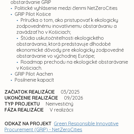
obstarávanie GRIP
Politické vyhlásenie medzi členmi NetZeroCities
GRIP Pilot Košice
Príručka o tom, ako pristupovať k ekologicky
zodpovednému inovatívnemu obstarávaniu a
zavádzať ho v Košiciach;
Štúdia uskutočniteľnosti ekologického
obstarávania, ktorá predstavuje dlhodobé
ekonomické dôvody pre ekologicky zodpovedné
obstarávanie vo východnej Európe;
Roadmap prechodu na ekologické obstarávanie
v Košiciach.
GRIP Pilot Aachen
Posilnenie kapacít
ZAČIATOK REALIZÁCIE
03/2025
UKONČENIE REALIZÁCIE
09/2026
TYP PROJEKTU
Neinvestičný
FÁZA REALIZÁCIE
V realizácii
ODKAZ NA PROJEKT
Green Responsible Innovative
Procurement (GRIP) - NetZeroCities