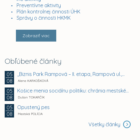
Preventívne aktivity
Plán kontrolnej činnosti ÚHK
Správy o činnosti HKMK
Zobraziť viac
Obľúbené články
,,Biznis Park Rampová – II. etapa, Rampová ul.,...
05
08
Alena KARKOŠKOVÁ
Košice menia sociálnu politiku: chránia mestské byty...
05
08
Dušan TOKARČÍK
Opustený pes
05
08
Mestská POLÍCIA
Všetky články