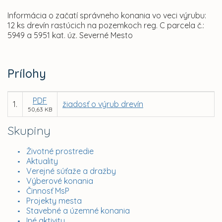
Informácia o začatí správneho konania vo veci výrubu:
12 ks drevín rastúcich na pozemkoch reg. C parcela č.:
5949 a 5951 kat. úz. Severné Mesto
Prílohy
PDF
1.
žiadosť o výrub drevín
50,63 KB
Skupiny
Životné prostredie
Aktuality
Verejné súťaže a dražby
Výberové konania
Činnosť MsP
Projekty mesta
Stavebné a územné konania
Iné aktivity