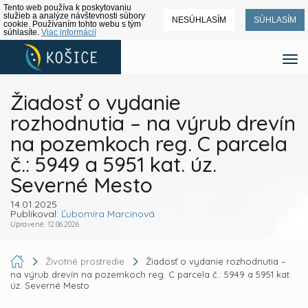
Tento web používa k poskytovaniu
služieb a analýze návštevnosti súbory
NESÚHLASÍM
SÚHLASÍM
cookie. Používaním tohto webu s tým
súhlasíte.
Viac informácií
Žiadosť o vydanie
rozhodnutia – na výrub drevín
na pozemkoch reg. C parcela
č.: 5949 a 5951 kat. úz.
Severné Mesto
14.01.2025
Publikoval:
Ľubomíra Marcinová
Upravené: 12.06.2026
Životné prostredie
Žiadosť o vydanie rozhodnutia –
na výrub drevín na pozemkoch reg. C parcela č.: 5949 a 5951 kat.
úz. Severné Mesto