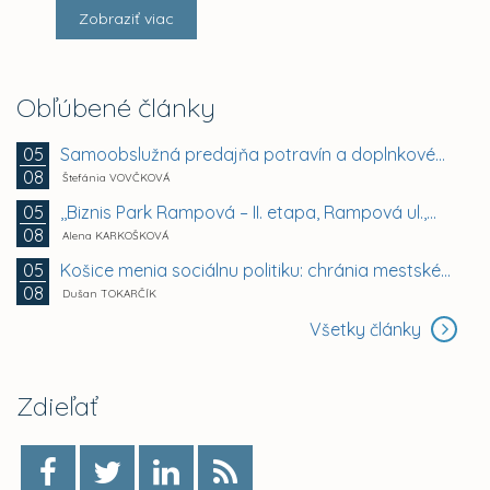
Zobraziť viac
Obľúbené články
Samoobslužná predajňa potravín a doplnkového tovaru
05
08
Štefánia VOVČKOVÁ
,,Biznis Park Rampová – II. etapa, Rampová ul.,...
05
08
Alena KARKOŠKOVÁ
Košice menia sociálnu politiku: chránia mestské byty...
05
08
Dušan TOKARČÍK
Všetky články
Zdieľať