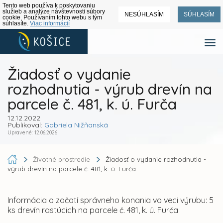
Tento web používa k poskytovaniu
služieb a analýze návštevnosti súbory
NESÚHLASÍM
SÚHLASÍM
cookie. Používaním tohto webu s tým
súhlasíte.
Viac informácií
Žiadosť o vydanie
rozhodnutia - výrub drevín na
parcele č. 481, k. ú. Furča
12.12.2022
Publikoval:
Gabriela Nižňanská
Upravené: 12.06.2026
Životné prostredie
Žiadosť o vydanie rozhodnutia -
výrub drevín na parcele č. 481, k. ú. Furča
Informácia o začatí správneho konania vo veci výrubu: 5
ks drevín rastúcich na parcele č. 481, k. ú. Furča