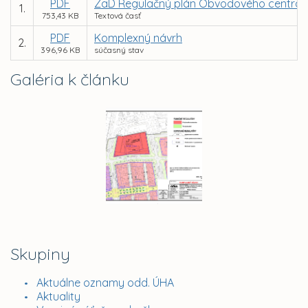
PDF
ZaD Regulačný plán Obvodového centra 
1.
753,43 KB
Textová časť
PDF
Komplexný návrh
2.
396,96 KB
súčasný stav
Galéria k článku
Skupiny
Aktuálne oznamy odd. ÚHA
Aktuality