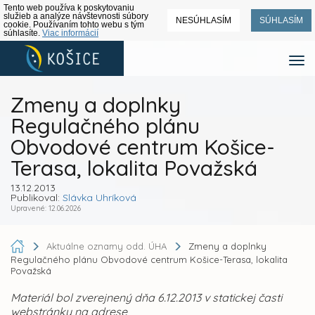
Tento web používa k poskytovaniu
služieb a analýze návštevnosti súbory
NESÚHLASÍM
SÚHLASÍM
cookie. Používaním tohto webu s tým
súhlasíte.
Viac informácií
Zmeny a doplnky
Regulačného plánu
Obvodové centrum Košice-
Terasa, lokalita Považská
13.12.2013
Publikoval:
Slávka Uhríková
Upravené: 12.06.2026
Aktuálne oznamy odd. ÚHA
Zmeny a doplnky
Regulačného plánu Obvodové centrum Košice-Terasa, lokalita
Považská
Materiál bol zverejnený dňa 6.12.2013 v statickej časti
webstránky na adrese