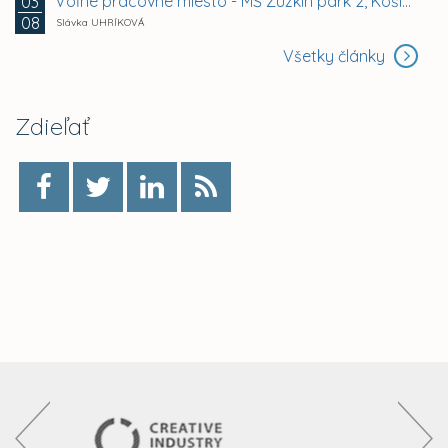
Voľné pracovné miesto - MŠ Zuzkin park 2, Košice -...
03
08
Slávka UHRÍKOVÁ
Všetky články
Zdieľať