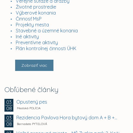
Verejné súťaže a dražby
Životné prostredie
Výberové konania
Činnosť MsP
Projekty mesta
Stavebné a územné konania
Iné aktivity
Preventívne aktivity
Plán kontrolnej činnosti ÚHK
Zobraziť viac
Obľúbené články
Opustený pes
03
08
Mestská POLÍCIA
Rezidencia Pavlova Hora bytový dom A + B +...
03
08
Bernadeta PYTELOVÁ