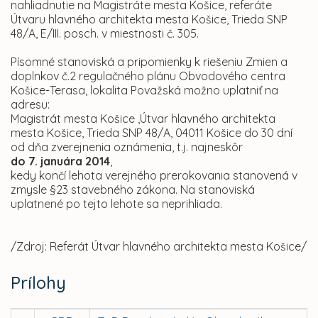
nahliadnutie na Magistráte mesta Košice, referáte
Útvaru hlavného architekta mesta Košice, Trieda SNP
48/A, E/III. posch. v miestnosti č. 305.
Písomné stanoviská a pripomienky k riešeniu Zmien a
doplnkov č.2 regulačného plánu Obvodového centra
Košice-Terasa, lokalita Považská možno uplatniť na
adresu:
Magistrát mesta Košice ,Útvar hlavného architekta
mesta Košice, Trieda SNP 48/A, 04011 Košice do 30 dní
od dňa zverejnenia oznámenia, t.j. najneskôr
do 7. januára 2014
,
kedy končí lehota verejného prerokovania stanovená v
zmysle §23 stavebného zákona. Na stanoviská
uplatnené po tejto lehote sa neprihliada.
/Zdroj: Referát Útvar hlavného architekta mesta Košice/
Prílohy