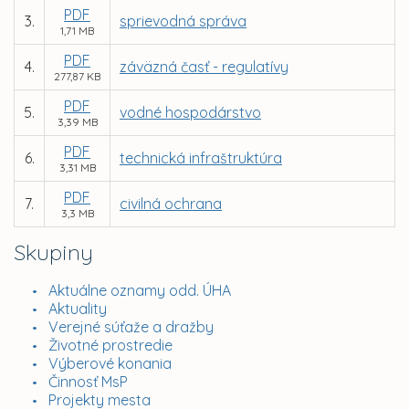
PDF
3.
sprievodná správa
1,71 MB
PDF
4.
záväzná časť - regulatívy
277,87 KB
PDF
5.
vodné hospodárstvo
3,39 MB
PDF
6.
technická infraštruktúra
3,31 MB
PDF
7.
civilná ochrana
3,3 MB
Skupiny
Aktuálne oznamy odd. ÚHA
Aktuality
Verejné súťaže a dražby
Životné prostredie
Výberové konania
Činnosť MsP
Projekty mesta