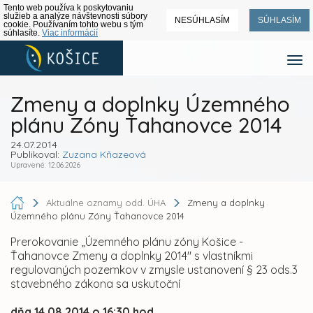
Tento web používa k poskytovaniu
služieb a analýze návštevnosti súbory
NESÚHLASÍM
SÚHLASÍM
cookie. Používaním tohto webu s tým
súhlasíte.
Viac informácií
Zmeny a doplnky Územného
plánu Zóny Ťahanovce 2014
24.07.2014
Publikoval:
Zuzana Kňazeová
Upravené: 12.06.2026
Aktuálne oznamy odd. ÚHA
Zmeny a doplnky
Územného plánu Zóny Ťahanovce 2014
Prerokovanie „Územného plánu zóny Košice -
Ťahanovce Zmeny a doplnky 2014" s vlastníkmi
regulovaných pozemkov v zmysle ustanovení § 23 ods.3
stavebného zákona sa uskutoční
dňa 14.08.2014 o 16:30 hod.