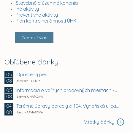
Stavebné a územné konania
Iné aktivity
Preventívne aktivity
Plán kontrolnej činnosti ÚHK
Zobraziť viac
Obľúbené články
Opustený pes
05
08
Mestská POLÍCIA
Informácia o voľných pracovných miestach -...
05
08
Slávka UHRÍKOVÁ
Terénne úpravy parcely č. 104, Vyhoňská ulica,...
04
08
Iveta KRAMÁROVÁ
Všetky články