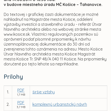
v budove miestneho úradu MČ Košice – Ťahanovce.
Do textovej i grafickej časti dokumentácie je možné
nahliadnuť na Magistráte mesta Košice, oddelení
výstavby investícií a stavebného úradu - referát Útvar
hlavného architekta alebo na webovej stránke mesta
www.kosice.sk. Vlastníci regulovaných pozemkov sú
oprávnení podať písomné pripomienky k návrhu
územnoplánovacej dokumentácie do 30 dní od
zverejnenia tohto oznámenia na adresu: Mesto Košice
Útvar hlavného architekta mesta Košice Magistrát
mesta Košice Tr. SNP 48/A 040 11 Košice. Na pripomienky
doručené po tejto lehote sa neprihliadne.
Prílohy
PDF
1.
širšie vzťahy
1,7 MB
PDF
2.
komplexný urbanistický návrh
3,7 MB