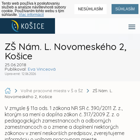
Tento web používa k poskytovaniu
služieb a analýze návštevnosti súbory
NESÚHLASÍM
SÚHLASÍM
cookie. Používaním tohto webu s tým
súhlasíte.
Viac informácií
ZŠ Nám. L. Novomeského 2,
Košice
25.06.2018
Publikoval:
Eva Vinceová
Upravené: 12.06.2026
Voľné pracovné miesta v Š a ŠZ
ZŠ Nám. L.
Novomeského 2, Košice
V zmysle § 11a ods. 1 zákona NR SR č. 390/2011 Z. z.,
ktorým sa mení a dopĺňa zákon č. 317/2009 Z. z. o
pedagogických zamestnancoch a odborných
zamestnancoch a o zmene a doplnení niektorých
zákonov v znení neskorších predpisov, zverejňujeme
informáciu o voľnom pracovnom mieste.