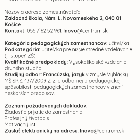
Názov a adresa zamestnávateľa:
Základná škola, Nám. L. Novomeského 2, 040 01
Košice
Kontakt
:
055 / 62 52 961,
lnovo
@centrum.sk
Kategória pedagogických zamestnancov:
učiteľ/ka
Podkategória:
učiteľ/ka pre nižšie stredné vzdelávanie
(II. stupeň ZŠ)
Kvalifikačné predpoklady:
Vysokoškolské vzdelanie
druhého stupňa
Študijný odbor: Francúzsky jazyk
v zmysle Vyhlášky
MŠ SR č. 437/2009 Z. z. o odbornej a pedagogickej
spôsobilosti pedagogických zamestnancov v znení
neskorších predpisov.
Zoznam požadovaných dokladov:
Žiadosť o prijatie do zamestnania
Profesijný životopis
Motivačný list
Zaslať elektronicky na adresu: lnovo
@centrum.sk