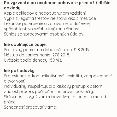
Po vyzvaní a po osobnom pohovore predložiť ďalšie
doklady:
Kópie dokladov o nadobudnutom vzdelaní.
Výpis z registra trestov nie starší ako 3 mesiace.
Lekárske potvrdenie o zdravotnej a duševnej
spôsobilosti vo vzťahu k výkonu činnosti.
Súhlas so spracovaním osobných údajov.
Iné doplňujúce údaje:
Pracovný pomer na dobu určitú: do 31.8.2019.
Nástup do zamestnania: 27.8.2018.
Úväzok: podľa dohody (50 %).
Iné požiadavky:
Profesionalita, komunikatívnosť, flexibilita, zodpovednosť
a tvorivosť.
Individuálny, rešpektujúci a láskavý prístup k deťom.
Znalosť práce s počítačom na úrovni pokročilý.
Skúsenosti s využívaním inovatívnych foriem a metód
práce.
Schopnosť pracovať v tíme.