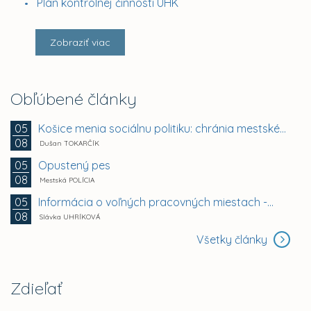
Plán kontrolnej činnosti ÚHK
Zobraziť viac
Obľúbené články
Košice menia sociálnu politiku: chránia mestské byty...
05
08
Dušan TOKARČÍK
Opustený pes
05
08
Mestská POLÍCIA
Informácia o voľných pracovných miestach -...
05
08
Slávka UHRÍKOVÁ
Všetky články
Zdieľať