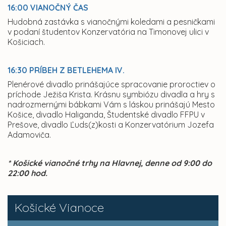
16:00 VIANOČNÝ ČAS
Hudobná zastávka s vianočnými koledami a pesničkami
v podaní študentov Konzervatória na Timonovej ulici v
Košiciach.
16:30 PRÍBEH Z BETLEHEMA IV.
Plenérové divadlo prinášajúce spracovanie proroctiev o
príchode Ježiša Krista. Krásnu symbiózu divadla a hry s
nadrozmernými bábkami Vám s láskou prinášajú Mesto
Košice, divadlo Haliganda, Študentské divadlo FFPU v
Prešove, divadlo Ľuds(z)kosti a Konzervatórium Jozefa
Adamoviča.
* Košické vianočné trhy na Hlavnej, denne od 9:00 do
22:00 hod.
Košické Vianoce