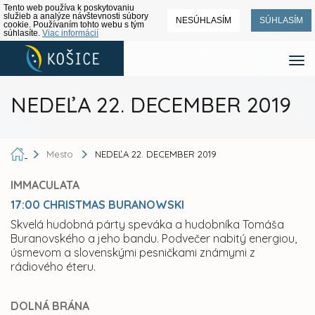
Tento web používa k poskytovaniu
služieb a analýze návštevnosti súbory
NESÚHLASÍM
SÚHLASÍM
cookie. Používaním tohto webu s tým
súhlasíte.
Viac informácií
NEDEĽA 22. DECEMBER 2019
Mesto
NEDEĽA 22. DECEMBER 2019
IMMACULATA
17:00 CHRISTMAS BURANOWSKI
Skvelá hudobná párty speváka a hudobníka Tomáša
Buranovského a jeho bandu. Podvečer nabitý energiou,
úsmevom a slovenskými pesničkami známymi z
rádiového éteru.
DOLNÁ BRÁNA