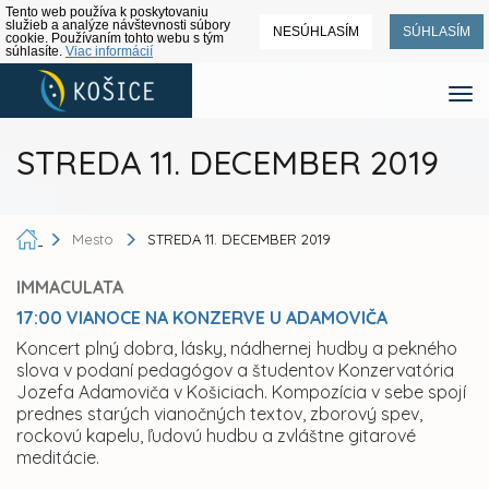
Tento web používa k poskytovaniu
služieb a analýze návštevnosti súbory
NESÚHLASÍM
SÚHLASÍM
cookie. Používaním tohto webu s tým
súhlasíte.
Viac informácií
STREDA 11. DECEMBER 2019
Mesto
STREDA 11. DECEMBER 2019
IMMACULATA
17:00 VIANOCE NA KONZERVE U ADAMOVIČA
Koncert plný dobra, lásky, nádhernej hudby a pekného
slova v podaní pedagógov a študentov Konzervatória
Jozefa Adamoviča v Košiciach. Kompozícia v sebe spojí
prednes starých vianočných textov, zborový spev,
rockovú kapelu, ľudovú hudbu a zvláštne gitarové
meditácie.