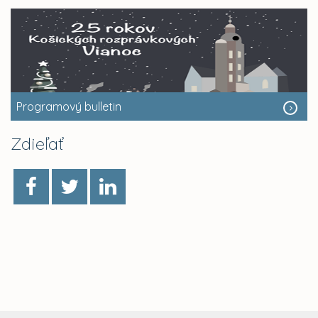
Programový bulletin
Zdieľať