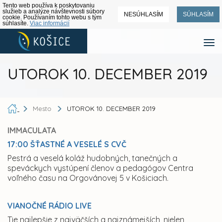
Tento web používa k poskytovaniu
služieb a analýze návštevnosti súbory
NESÚHLASÍM
SÚHLASÍM
cookie. Používaním tohto webu s tým
súhlasíte.
Viac informácií
UTOROK 10. DECEMBER 2019
Mesto
UTOROK 10. DECEMBER 2019
IMMACULATA
17:00 ŠŤASTNÉ A VESELÉ S CVČ
Pestrá a veselá koláž hudobných, tanečných a
speváckych vystúpení členov a pedagógov Centra
voľného času na Orgovánovej 5 v Košiciach.
VIANOČNÉ RÁDIO LIVE
Tie najlepšie z najväčších a najznámejších, nielen