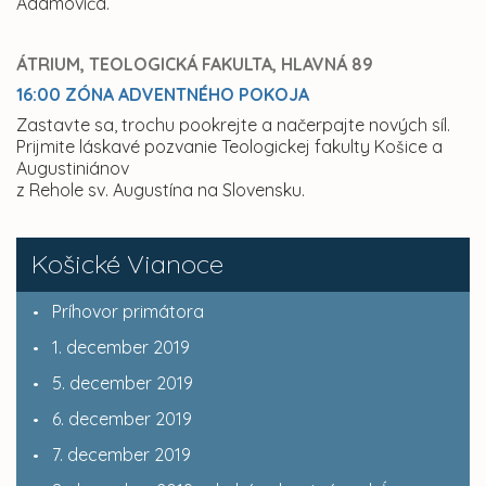
Adamoviča.
ÁTRIUM, TEOLOGICKÁ FAKULTA, HLAVNÁ 89
16:00 ZÓNA ADVENTNÉHO POKOJA
Zastavte sa, trochu pookrejte a načerpajte nových síl.
Prijmite láskavé pozvanie Teologickej fakulty Košice a
Augustiniánov
z Rehole sv. Augustína na Slovensku.
Košické Vianoce
Príhovor primátora
1. december 2019
5. december 2019
6. december 2019
7. december 2019