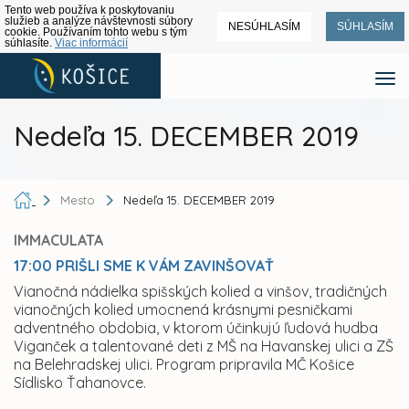
Tento web používa k poskytovaniu
služieb a analýze návštevnosti súbory
NESÚHLASÍM
SÚHLASÍM
cookie. Používaním tohto webu s tým
súhlasíte.
Viac informácií
Nedeľa 15. DECEMBER 2019
Mesto
Nedeľa 15. DECEMBER 2019
IMMACULATA
17:00 PRIŠLI SME K VÁM ZAVINŠOVAŤ
Vianočná nádielka spišských kolied a vinšov, tradičných
vianočných kolied umocnená krásnymi pesničkami
adventného obdobia, v ktorom účinkujú ľudová hudba
Viganček a talentované deti z MŠ na Havanskej ulici a ZŠ
na Belehradskej ulici. Program pripravila MČ Košice
Sídlisko Ťahanovce.