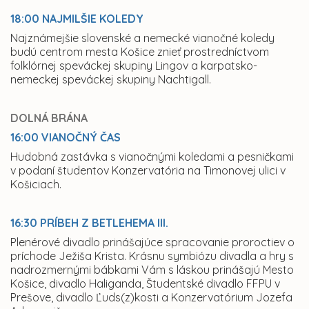
18:00 NAJMILŠIE KOLEDY
Najznámejšie slovenské a nemecké vianočné koledy
budú centrom mesta Košice znieť prostredníctvom
folklórnej speváckej skupiny Lingov a karpatsko-
nemeckej speváckej skupiny Nachtigall.
DOLNÁ BRÁNA
16:00 VIANOČNÝ ČAS
Hudobná zastávka s vianočnými koledami a pesničkami
v podaní študentov Konzervatória na Timonovej ulici v
Košiciach.
16:30 PRÍBEH Z BETLEHEMA III.
Plenérové divadlo prinášajúce spracovanie proroctiev o
príchode Ježiša Krista. Krásnu symbiózu divadla a hry s
nadrozmernými bábkami Vám s láskou prinášajú Mesto
Košice, divadlo Haliganda, Študentské divadlo FFPU v
Prešove, divadlo Ľuds(z)kosti a Konzervatórium Jozefa