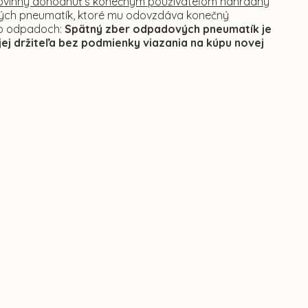
povinný dohodnúť s konečným používateľom náhradný
ých pneumatík, ktoré mu odovzdáva konečný
a o odpadoch:
Spätný zber odpadových pneumatík je
ej držiteľa bez podmienky viazania na kúpu novej