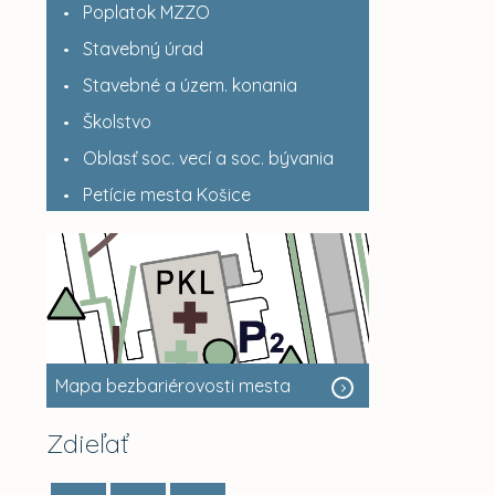
Poplatok MZZO
Stavebný úrad
Stavebné a územ. konania
Školstvo
Oblasť soc. vecí a soc. bývania
Petície mesta Košice
Mapa bezbariérovosti mesta
Zdieľať