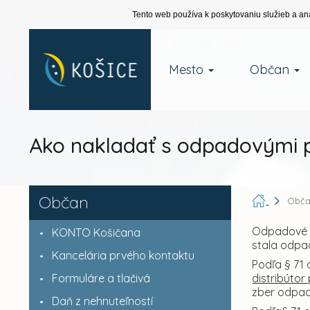
Tento web používa k poskytovaniu služieb a an
Mesto
Občan
Ako nakladať s odpadovými
Občan
Obč
Odpadové p
KONTO Košičana
stala odpa
Kancelária prvého kontaktu
Podľa § 71 
Formuláre a tlačivá
distribúto
zber odpad
Daň z nehnuteľností