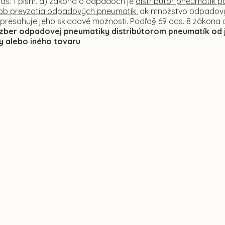
ods. 1 písm. d) zákona o odpadoch je
distribútor pneumatík 
ob prevzatia odpadových pneumatík
, ak množstvo odpadov
, presahuje jeho skladové možnosti. Podľa§ 69 ods. 8 zákon
zber odpadovej pneumatiky distribútorom pneumatík od j
y alebo iného tovaru
.