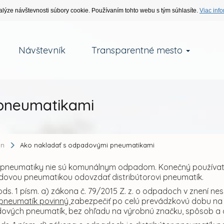
alýze návštevnosti súbory cookie. Používaním tohto webu s tým súhlasíte.
Viac info
Návštevník
Transparentné mesto
 pneumatikami
an
Ako nakladať s odpadovými pneumatikami
neumatiky nie sú komunálnym odpadom. Konečný používateľ
dovou pneumatikou odovzdať distribútorovi pneumatík.
ods. 1 písm. a) zákona č. 79/2015 Z. z. o odpadoch v znení ne
r pneumatík povinný
zabezpečiť po celú prevádzkovú dobu na 
ových pneumatík, bez ohľadu na výrobnú značku, spôsob a 