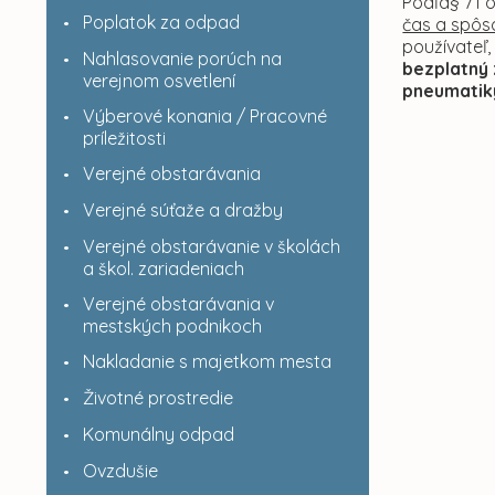
Podľa§ 71 
Poplatok za odpad
čas a spôs
používateľ
Nahlasovanie porúch na
bezplatný 
verejnom osvetlení
pneumatik
Výberové konania / Pracovné
príležitosti
Verejné obstarávania
Verejné súťaže a dražby
Verejné obstarávanie v školách
a škol. zariadeniach
Verejné obstarávania v
mestských podnikoch
Nakladanie s majetkom mesta
Životné prostredie
Komunálny odpad
Ovzdušie