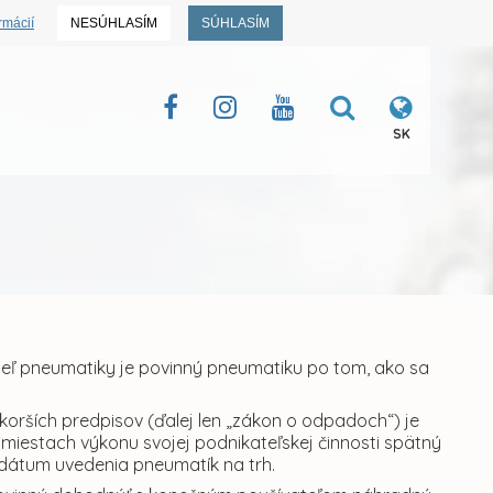
rmácií
NESÚHLASÍM
SÚHLASÍM
SK
 pneumatiky je povinný pneumatiku po tom, ako sa
skorších predpisov (ďalej len „zákon o odpadoch“) je
miestach výkonu svojej podnikateľskej činnosti spätný
dátum uvedenia pneumatík na trh.