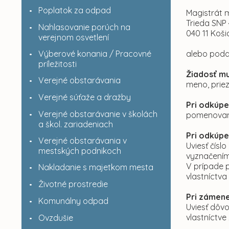
Poplatok za odpad
Magistrát 
Trieda SNP
Nahlasovanie porúch na
040 11 Koši
verejnom osvetlení
Výberové konania / Pracovné
alebo poda
príležitosti
Žiadosť mu
Verejné obstarávania
meno, priez
Verejné súťaže a dražby
Pri odkúpe
Verejné obstarávanie v školách
pomenovan
a škol. zariadeniach
Pri odkúpe
Verejné obstarávania v
Uviesť čísl
mestských podnikoch
vyznačení
V prípade p
Nakladanie s majetkom mesta
vlastníctva
Životné prostredie
Pri zámene
Komunálny odpad
Uviesť dôv
vlastníctve
Ovzdušie