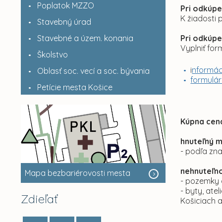
Poplatok MZZO
Pri odkúpe
K žiadosti 
Stavebný úrad
Stavebné a územ. konania
Pri odkúpe
Vyplniť for
Školstvo
i
nformác
Oblasť soc. vecí a soc. bývania
formulá
Petície mesta Košice
Kúpna cen
hnuteľný 
- podľa zn
nehnuteľno
Mapa bezbariérovosti mesta
- pozemky 
- byty, ate
Zdieľať
Košiciach a