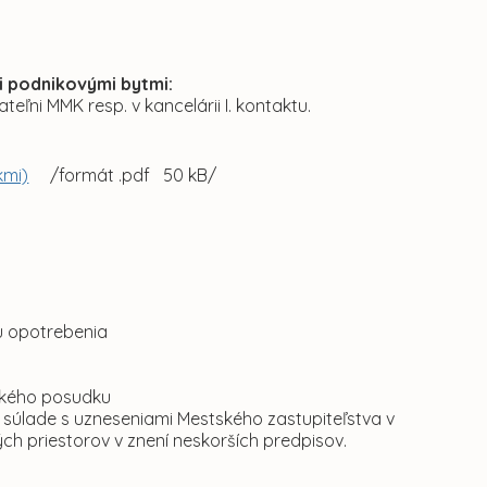
i podnikovými bytmi:
teľni MMK resp. v kancelárii I. kontaktu.
kmi)
/formát .pdf 50 kB/
u opotrebenia
ckého posudku
v súlade s uzneseniami Mestského zastupiteľstva v
ých priestorov v znení neskorších predpisov.