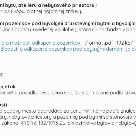
ní bytu, ateliéru a nebytového priestoru :
priložiť kópiu platnej nájomnej zmluvy.
ní pozemkov pod bývalými družstevnými bytmi a bývalým
mulár žiadosti ( uvedenej v prílohe ), ktorá sa nachádza v poda
ia o možnosti odkúpenia pozemkov
/formát .pdf 192 kB/
r žiadosti o odkúpenie pozemkov pod obytnými domami (blo
a:
majetok
aleckého posudku resp. cena sa určuje primerane podľa stav
sti
a budovy mesto odpredáva za cenu minimálne podľa znale
liéry, nebytové priestory a pozemky pod bytmi sa stanovujú 
 zákona NR SR č. 182/1993 Z.z. o vlastníctve bytov a nebytov