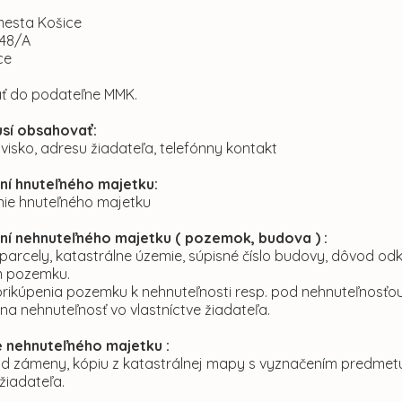
mesta Košice
 48/A
ce
ť do podateľne MMK.
sí obsahovať:
visko, adresu žiadateľa, telefónny kontakt
ní hnuteľného majetku:
ie hnuteľného majetku
ní nehnuteľného majetku ( pozemok, budova ) :
o parcely, katastrálne územie, súpisné číslo budovy, dôvod odk
m pozemku.
rikúpenia pozemku k nehnuteľnosti resp. pod nehnuteľnosťou 
 na nehnuteľnosť vo vlastníctve žiadateľa.
 nehnuteľného majetku :
od zámeny, kópiu z katastrálnej mapy s vyznačením predmetu 
 žiadateľa.