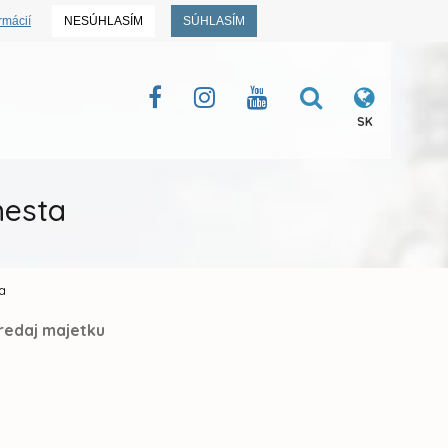
rmácií
NESÚHLASÍM
SÚHLASÍM
SK
mesta
a
redaj majetku