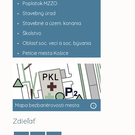
Poplatok MZZO
Stavebný úrad
Stavebné a územ. konania
Školstvo
Oblasť soc. vecí a soc. bývania
Petície mesta Košice
Mapa bezbariérovosti mesta
Zdieľať