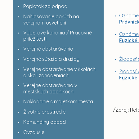
Poplatok za odpad
Oznámen
Nahlasovanie porúch na
Právnic
verejnom osvetlení
Výberové konania / Pracovné
Oznámen
príležitosti
Fyzické
Verejné obstarávania
Verejné súťaže a dražby
Žiadosť 
Verejné obstarávanie v školách
Žiadosť
a škol. zariadeniach
Fyzické
Verejné obstarávania v
mestských podnikoch
Nakladanie s majetkom mesta
/Zdroj: Re
Životné prostredie
Komunálny odpad
Ovzdušie