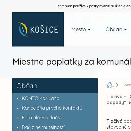
Tento web používa k poskytovaniu služieb a an
Mesto
Občan
Miestne poplatky za komunál
Občan
Obč
Tlačivá – 
KONTO Košičana
odpady“ n
Kancelária prvého kontaktu
Formuláre a tlačivá
Tlačivá
po
stavebné o
Daň z nehnuteľností