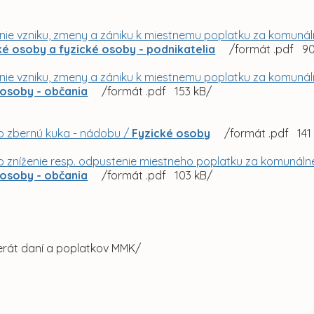
ie vzniku, zmeny a zániku k miestnemu poplatku za komuná
ké osoby a fyzické osoby - podnikatelia
/formát .pdf 9
ie vzniku, zmeny a zániku k miestnemu poplatku za komuná
 osoby - občania
/formát .pdf 153 kB/
o zbernú kuka - nádobu /
Fyzické osoby
/formát .pdf 141
 o zníženie resp. odpustenie miestneho poplatku za komuná
 osoby - občania
/formát .pdf 103 kB/
ferát daní a poplatkov MMK/