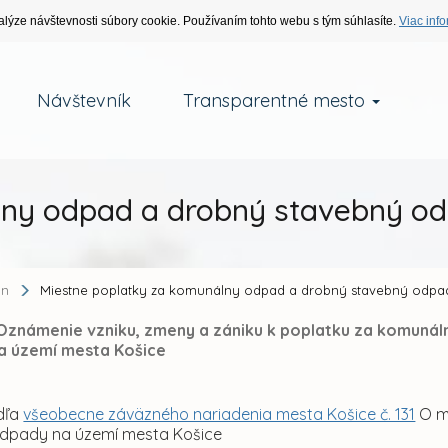
alýze návštevnosti súbory cookie. Používaním tohto webu s tým súhlasíte.
Viac info
Návštevník
Transparentné mesto
ny odpad a drobný stavebný odp
an
Miestne poplatky za komunálny odpad a drobný stavebný odpad 
„Oznámenie vzniku, zmeny a zániku k poplatku za komuná
a území mesta Košice
dľa
všeobecne záväzného nariadenia mesta Košice č. 131
O m
dpady na území mesta Košice