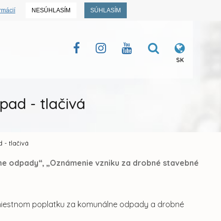
rmácií
NESÚHLASÍM
SÚHLASÍM
SK
ad - tlačivá
- tlačivá
lne odpady“, „Oznámenie vzniku za drobné stavebné
iestnom poplatku za komunálne odpady a drobné