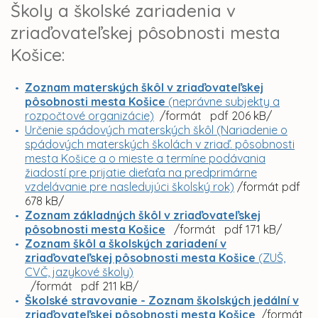
Školy a školské zariadenia v
zriaďovateľskej pôsobnosti mesta
Košice:
Zoznam materských škôl v zriaďovateľskej
pôsobnosti mesta Košice
(neprávne subjekty a
rozpočtové organizácie)
/formát pdf 206 kB/
Určenie spádových materských škôl (Nariadenie o
spádových materských školách v zriaď. pôsobnosti
mesta Košice a o mieste a termíne podávania
žiadostí pre prijatie dieťaťa na predprimárne
vzdelávanie pre nasledujúci školský rok)
/formát pdf
678 kB/
Zoznam základných škôl v zriaďovateľskej
pôsobnosti mesta Košice
/formát pdf 171 kB/
Zoznam škôl a školských zariadení v
zriaďovateľskej pôsobnosti mesta Košice
(ZUŠ,
CVČ, jazykové školy)
/formát pdf 211 kB/
Školské stravovanie - Zoznam školských jedální v
zriaďovateľskej pôsobnosti mesta Košice
/formát