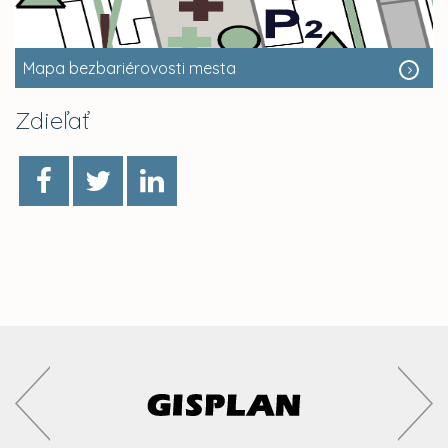
Mapa bezbariérovosti mesta
Zdieľať