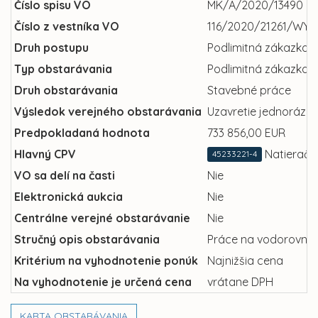
Číslo spisu VO
MK/A/2020/13490
Číslo z vestníka VO
116/2020/21261/WYP
Druh postupu
Podlimitná zákazka
Typ obstarávania
Podlimitná zákazka b
Druh obstarávania
Stavebné práce
Výsledok verejného obstarávania
Uzavretie jednorázov
Predpokladaná hodnota
733 856,00 EUR
Hlavný CPV
Natieračs
45233221-4
VO sa delí na časti
Nie
Elektronická aukcia
Nie
Centrálne verejné obstarávanie
Nie
Stručný opis obstarávania
Práce na vodorovnom 
Kritérium na vyhodnotenie ponúk
Najnižšia cena
Na vyhodnotenie je určená cena
vrátane DPH
KARTA OBSTARÁVANIA