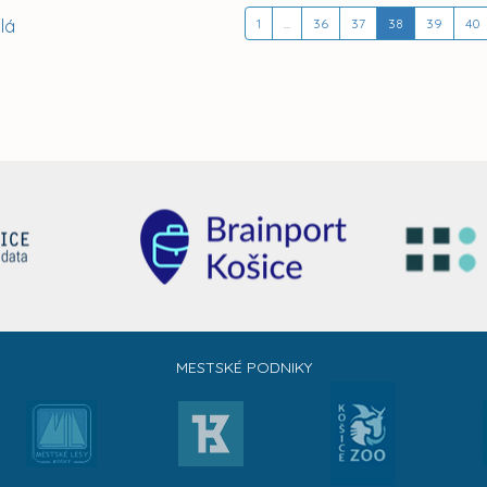
lá
1
...
36
37
38
39
40
MESTSKÉ PODNIKY