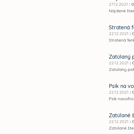
27.12.2021
|
O
Nájdené šten
Stratená 
22.12.2021
|
Stratená fenk
Zatúlaný 
22.12.2021
|
Zatúlaný psí
Psík na vo
22.12.2021
|
Psík navoľno
Zatúlané 
22.12.2021
|
Zatúlané šte