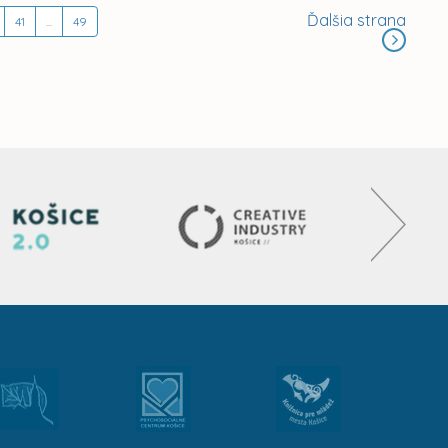
Ďalšia strana
41
...
49