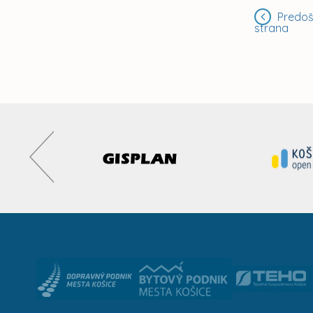
Predoš
strana