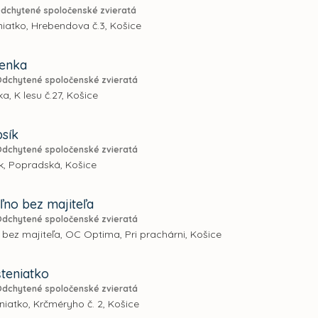
dchytené spoločenské zvieratá
iatko, Hrebendova č.3, Košice
fenka
Odchytené spoločenské zvieratá
a, K lesu č.27, Košice
psík
Odchytené spoločenské zvieratá
k, Popradská, Košice
ľno bez majiteľa
Odchytené spoločenské zvieratá
 bez majiteľa, OC Optima, Pri prachárni, Košice
šteniatko
Odchytené spoločenské zvieratá
niatko, Krčméryho č. 2, Košice