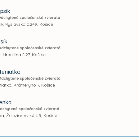
psík
Odchytené spoločenské zvieratá
k,Myslavská č.249, Košice
sík
Odchytené spoločenské zvieratá
, Hraničná č.27, Košice
teniatko
Odchytené spoločenské zvieratá
iatko, Krčméryho 7, Košice
fenka
dchytené spoločenské zvieratá
a, Železiarenská č.5, Košice