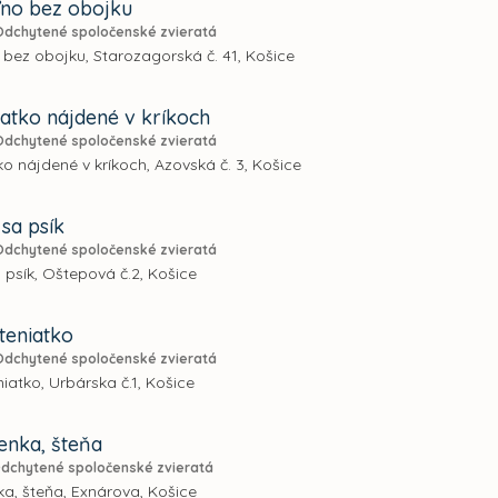
ľno bez obojku
Odchytené spoločenské zvieratá
 bez obojku, Starozagorská č. 41, Košice
iatko nájdené v kríkoch
Odchytené spoločenské zvieratá
ko nájdené v kríkoch, Azovská č. 3, Košice
 sa psík
Odchytené spoločenské zvieratá
a psík, Oštepová č.2, Košice
teniatko
Odchytené spoločenské zvieratá
iatko, Urbárska č.1, Košice
enka, šteňa
dchytené spoločenské zvieratá
a, šteňa, Exnárova, Košice