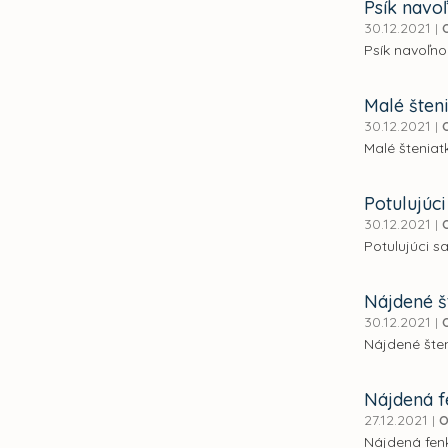
Psík navo
30.12.2021
|
Psík navoľno
Malé šten
30.12.2021
|
Malé šteniat
Potulujúci
30.12.2021
|
Potulujúci s
Nájdené š
30.12.2021
|
Nájdené šten
Nájdená f
27.12.2021
|
O
Nájdená fenk