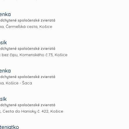
fenka
dchytené spoločenské zvieratá
ka, Čermeľská cesta, Košice
sík
dchytené spoločenské zvieratá
k bez čipu, Komenského č.73, Košice
fenka
dchytené spoločenské zvieratá
a, Košice - Šaca
sík
dchytené spoločenské zvieratá
, Cesta do Hanisky č. 422, Košice
teniatko