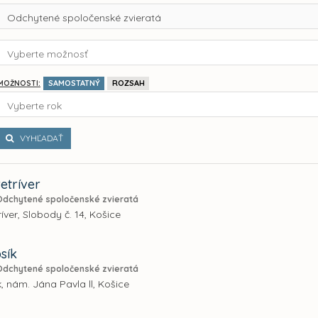
Odchytené spoločenské zvieratá
Vyberte možnosť
SAMOSTATNÝ
ROZSAH
MOŽNOSTI:
Vyberte rok
VYHĽADAŤ
etríver
Odchytené spoločenské zvieratá
íver, Slobody č. 14, Košice
sík
Odchytené spoločenské zvieratá
k, nám. Jána Pavla ll, Košice