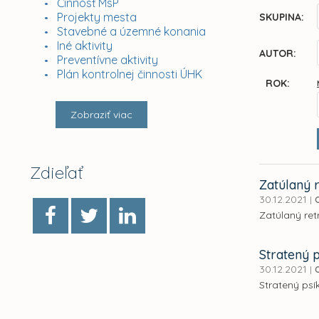
Činnosť MsP
Projekty mesta
SKUPINA:
Stavebné a územné konania
Iné aktivity
AUTOR:
Preventívne aktivity
Plán kontrolnej činnosti ÚHK
ROK:
Zobraziť viac
Zdieľať
Zatúlaný r
30.12.2021
|
Zatúlaný retr
Stratený p
30.12.2021
|
Stratený psí