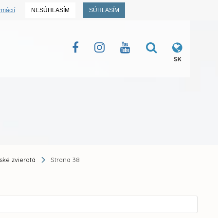
rmácií
NESÚHLASÍM
SÚHLASÍM
SK
ské zvieratá
Strana 38