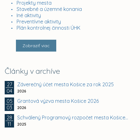
Projekty mesta
Stavebné a územné konania
Iné aktivity
Preventívne aktivity
Plán kontrolnej činnosti ÚHK
Zobraziť viac
Články v archíve
27
Záverečný účet mesta Košice za rok 2025
04
2026
05
Grantová výzva mesta Košice 2026
03
2026
28
Schválený Programový rozpočet mesta Košice na roky...
11
2025