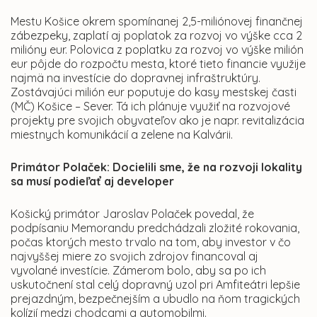
Mestu Košice okrem spomínanej 2,5-miliónovej finančnej
zábezpeky, zaplatí aj poplatok za rozvoj vo výške cca 2
milióny eur. Polovica z poplatku za rozvoj vo výške milión
eur pôjde do rozpočtu mesta, ktoré tieto financie využije
najmä na investície do dopravnej infraštruktúry.
Zostávajúci milión eur poputuje do kasy mestskej časti
(MČ) Košice – Sever. Tá ich plánuje využiť na rozvojové
projekty pre svojich obyvateľov ako je napr. revitalizácia
miestnych komunikácií a zelene na Kalvárii.
Primátor Polaček: Docielili sme, že na rozvoji lokality
sa musí podieľať aj developer
Košický primátor Jaroslav Polaček povedal, že
podpísaniu Memorandu predchádzali zložité rokovania,
počas ktorých mesto trvalo na tom, aby investor v čo
najvyššej miere zo svojich zdrojov financoval aj
vyvolané investície. Zámerom bolo, aby sa po ich
uskutočnení stal celý dopravný uzol pri Amfiteátri lepšie
prejazdným, bezpečnejším a ubudlo na ňom tragických
kolízií medzi chodcami a automobilmi.