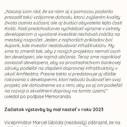
„Naozaj som rád, že sa nám aj s pomocou podarilo
presadiť takú vzájomne dohodu, ktorú zvýšením kvality
života ocenia súčasní, ale aj budúci obyvatelia tejto časti
Košíc. Naši predchodcovia vychádzali výrazne v ústrety
developerom a vyvolané investície nechávali zväčša na
mestský rozpočet. Jeden z najhorších príkladov bol
Aupark, kde investor nedobudoval infraštruktúru. My
sme to zmenili tak, aby z nových projektov nemali osoh
len developeri, ale najmä občania. Teraz sme napríklad
zaviazali developera, aby sa prostredníctvom bankovej
záruky podieľal na zlepšení dopravnej infraštruktúry v
okolí Amfiteátra. Presne takto si predstavuje aj ďalšie
rokovania s developermi, ktorí nebudú budovať len svoj
projekt, ale dohodneme sa s nimi, aby sa aj oni podieľali
na rozvoji a skvalitnení dopravy na tomto území,“
uviedol po podpise Memoranda.
Začiatok výstavby by mal nastať v roku 2023
Viceprimátor Marcel Gibóda (nezávislý) zdôraznil, že na