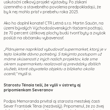
uskutoční celkový projekt výstavby. Po získaní
územného a stavebného povolenia predpokladajú, že
by k nej mohlo prísť v priebehu roka 2023.
Ako ho doplnil konateľ CTR Letná s.r.o. Martin Saučin, na
území bývalých Východoslovenských tlačiarní
počítajú,
že 70 percent úžitkovej plochy budú tvoriť byty a zvyšok
poslúži na občiansku vybavenosť.
„Plánujeme napríklad vybudovať supermarket, ktorý je v
tejto lokalite dávno potrebný. S takýmto postupom už
máme skúsenosti z iných našich projektov, kde sme
okrem supermarketu realizovali aj prevádzky ďalších
služieb, ktoré obyvatelia objektu a blízkeho okolia
ocenili,“
myslí si.
Starostu Ténaia teší, že vyšli v ústrety aj
pripomienkam Severanov
Podpis Memoranda privítal aj starosta mestskej časti
Sever František Ténai (nezávislý). Pripomenul, že zo živej