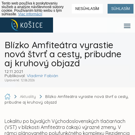
Tento web používa k poskytovaniu
služieb a analýze návštevnosti súbory
NESÚHLASÍM
SÚHLASÍM
cookie. Používaním tohto webu s tým
súhlasíte.
Viac informácií
Blízko Amfiteátra vyrastie
nová štvrť a cesty, pribudne
aj kruhový objazd
12.11.2021
Publikoval:
Vladimír Fabián
Upravené: 12.06.2026
Aktuality
Blízko Amfiteátra vyrastie nová štvrť a cesty,
pribudne aj kruhový objazd
Lokalitu po bývalých Východoslovenských tlačiarňach
(VST) v blízkosti Amfiteátra čakajú výrazné zmeny. V
rámci plánovaného polyfunkčného komplexu Rezidencia