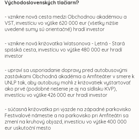
Východoslovenských tlačiarní?
- vznikne nová cesta medzi Obchodnou akadémiou a
VST, investíciu vo výške 620 000 eur (všetky nižšie
uvedené sumy sú orientačné) hradí investor
- vznikne nová križovatka Watsonova - Letná - Stará
spišská cesta, investíciu vo výške 480 000 eur hradí
investor
- upraví sa usporiadanie dopravy pred autobusovými
zastávkami Obchodná akadémia a Amfiteáter v smere k
UNLP tak, aby autobusy mohli z križovatiek vyštartovať
ako prvé (podobné riešenie je aj na sídlisku KVP),
investíciu vo výške 426 000 eur hradí investor
- súčasná križovatka pri vjazde na západné parkovisko
Festivalové námestie a na parkovisko pri Amfiteátri sa
zmení na kruhový objazd, investíciu vo výške 400 000
eur uskutoční mesto