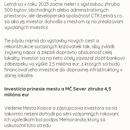
Letná sa v roku 2023 začne nielen s výstavbou zhruba
500 bytov, obchodných alebo administratívnych
priestorov, ale developerská spoločnosť CTR Letná s.r.o.
sa ako jej investor dohodla s mestom aj na zrealizovaní
vyvolaných investícií.
Tie pôjdu najmä do výstavby nových ciest a
rekonštrukcie súčasných križovatiek tak, aby zvládli
zvýšený nápor a zlepšili dopravnú obslužnosť celej
lokality. Investor sa na tieto účely zaviazal zložiť bankovú
zábezpeku vo výške 2,5 milióna eur, z ktorých sa budú
financovať jeho investície do dopravnej infraštruktúry v
danej lokalite.
Investícia prinesie mestu a MČ Sever zhruba 4,5
milióna eur
Vedenie Mesta Košice a zástupcovia investora sa na
takomto riešení dohodli po sérii vzájomných rokovaní.
Ich výsledkom bol podpis Memoranda, ktorý sa
uskutočnil túto stredu.