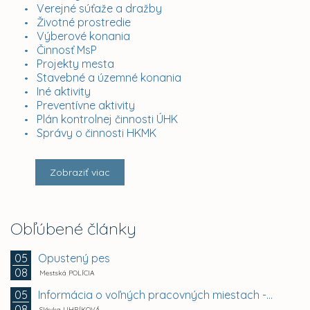
Verejné súťaže a dražby
Životné prostredie
Výberové konania
Činnosť MsP
Projekty mesta
Stavebné a územné konania
Iné aktivity
Preventívne aktivity
Plán kontrolnej činnosti ÚHK
Správy o činnosti HKMK
Zobraziť viac
Obľúbené články
Opustený pes
05
08
Mestská POLÍCIA
Informácia o voľných pracovných miestach -...
05
08
Slávka UHRÍKOVÁ