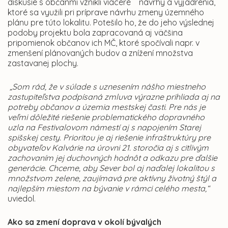
diskusie s občanmi vznikli viaceré návrhy a vyjadrenia,
ktoré sa využili pri príprave návrhu zmeny územného
plánu pre túto lokalitu. Potešilo ho, že do jeho výslednej
podoby projektu bola zapracovaná aj väčšina
pripomienok občanov ich MČ, ktoré spočívali napr. v
zmenšení plánovaných budov a znížení množstva
zastavanej plochy.
„Som rád, že v súlade s uznesením nášho miestneho
zastupiteľstva podpísaná zmluva výrazne prihliada aj na
potreby občanov a územia mestskej časti. Pre nás je
veľmi dôležité riešenie problematického dopravného
uzla na Festivalovom námestí aj s napojením Starej
spišskej cesty. Prioritou je aj riešenie infraštruktúry pre
obyvateľov Kalvárie na úrovni 21. storočia aj s citlivým
zachovaním jej duchovných hodnôt a odkazu pre ďalšie
generácie. Chceme, aby Sever bol aj naďalej lokalitou s
množstvom zelene, zaujímavá pre aktívny životný štýl a
najlepším miestom na bývanie v rámci celého mesta,“
uviedol.
Ako sa zmení doprava v okolí bývalých