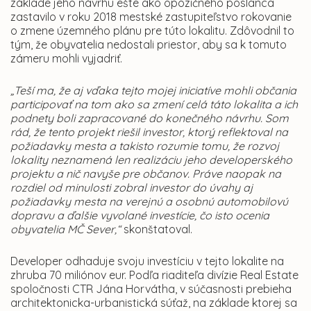
základe jeho návrhu ešte ako opozičného poslanca
zastavilo v roku 2018 mestské zastupiteľstvo rokovanie
o zmene územného plánu pre túto lokalitu. Zdôvodnil to
tým, že obyvatelia nedostali priestor, aby sa k tomuto
zámeru mohli vyjadriť.
„Teší ma, že aj vďaka tejto mojej iniciatíve mohli občania
participovať na tom ako sa zmení celá táto lokalita a ich
podnety boli zapracované do konečného návrhu. Som
rád, že tento projekt riešil investor, ktorý reflektoval na
požiadavky mesta a takisto rozumie tomu, že rozvoj
lokality neznamená len realizáciu jeho developerského
projektu a nič navyše pre občanov. Práve naopak na
rozdiel od minulosti zobral investor do úvahy aj
požiadavky mesta na verejnú a osobnú automobilovú
dopravu a ďalšie vyvolané investície, čo isto ocenia
obyvatelia MČ Sever,“
skonštatoval.
Developer odhaduje svoju investíciu v tejto lokalite na
zhruba 70 miliónov eur. Podľa riaditeľa divízie Real Estate
spoločnosti CTR Jána Horvátha, v súčasnosti prebieha
architektonicka-urbanistická súťaž, na základe ktorej sa