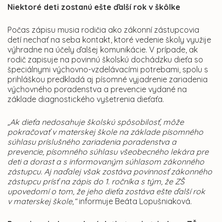
Niektoré deti zostanú ešte ďalší rok v škôlke
Počas zápisu musia rodičia ako zákonní zástupcovia
detí nechať na seba kontakt, ktoré vedenie školy využije
výhradne na účely ďalšej komunikácie. V prípade, ak
rodič zapisuje na povinnú školskú dochádzku dieťa so
špeciálnymi výchovno-vzdelávacími potrebami, spolu s
prihláškou predkladá aj písomné vyjadrenie zariadenia
výchovného poradenstva a prevencie vydané na
základe diagnostického vyšetrenia dieťaťa.
„Ak dieťa nedosahuje školskú spôsobilosť, môže
pokračovať v materskej škole na základe písomného
súhlasu príslušného zariadenia poradenstva a
prevencie, písomného súhlasu všeobecného lekára pre
deti a dorast a s informovaným súhlasom zákonného
zástupcu. Aj naďalej však zostáva povinnosť zákonného
zástupcu prísť na zápis do 1. ročníka s tým, že ZŠ
upovedomí o tom, že jeho dieťa zostáva ešte ďalší rok
v materskej škole,“
informuje Beáta Lopušniaková.