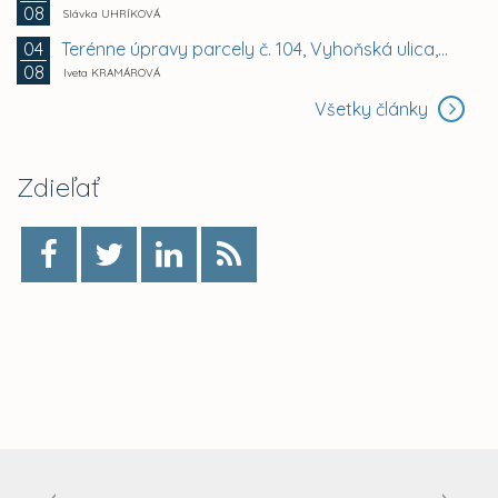
08
Slávka UHRÍKOVÁ
Terénne úpravy parcely č. 104, Vyhoňská ulica,...
04
08
Iveta KRAMÁROVÁ
Všetky články
Zdieľať