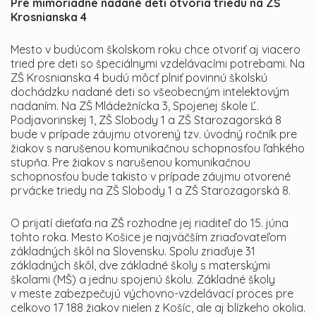
Pre mimoriadne nadané deti otvoria triedu na ZŠ
Krosnianska 4
Mesto v budúcom školskom roku chce otvoriť aj viacero
tried pre deti so špeciálnymi vzdelávacími potrebami. Na
ZŠ Krosnianska 4 budú môcť plniť povinnú školskú
dochádzku nadané deti so všeobecným intelektovým
nadaním. Na ZŠ Mládežnícka 3, Spojenej škole Ľ.
Podjavorinskej 1, ZŠ Slobody 1 a ZŠ Starozagorská 8
bude v prípade záujmu otvorený tzv. úvodný ročník pre
žiakov s narušenou komunikačnou schopnosťou ľahkého
stupňa. Pre žiakov s narušenou komunikačnou
schopnosťou bude takisto v prípade záujmu otvorené
prvácke triedy na ZŠ Slobody 1 a ZŠ Starozagorská 8.
O prijatí dieťaťa na ZŠ rozhodne jej riaditeľ do 15. júna
tohto roka. Mesto Košice je najväčším zriaďovateľom
základných škôl na Slovensku. Spolu zriaďuje 31
základných škôl, dve základné školy s materskými
školami (MŠ) a jednu spojenú školu. Základné školy
v meste zabezpečujú výchovno-vzdelávací proces pre
celkovo 17 188 žiakov nielen z Košíc, ale aj blízkeho okolia.