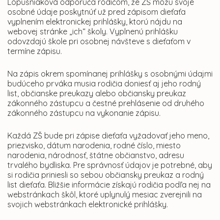
Lopušniaková odporúča rodičom, že ZŠ môžu svoje
osobné údaje poskytnúť už pred zápisom dieťaťa
vyplnením elektronickej prihlášky, ktorú nájdu na
webovej stránke „ich“ školy. Vyplnenú prihlášku
odovzdajú škole pri osobnej návšteve s dieťaťom v
termíne zápisu.
Na zápis okrem spomínanej prihlášky s osobnými údajmi
budúceho prváka musia rodičia doniesť aj jeho rodný
list, občianske preukazy alebo občiansky preukaz
zákonného zástupcu a čestné prehlásenie od druhého
zákonného zástupcu na vykonanie zápisu.
Každá ZŠ bude pri zápise dieťaťa vyžadovať jeho meno,
priezvisko, dátum narodenia, rodné číslo, miesto
narodenia, národnosť, štátne občianstvo, adresu
trvalého bydliska. Pre správnosť údajov je potrebné, aby
si rodičia priniesli so sebou občiansky preukaz a rodný
list dieťaťa. Bližšie informácie získajú rodičia podľa nej na
webstránkach škôl, ktoré uplynulý mesiac zverejnili na
svojich webstránkach elektronické prihlášky.