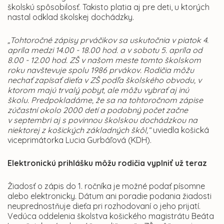
školskú spôsobilosť. Takisto platia aj pre deti, u ktorých
nastal odklad školskej dochádzky.
„Tohtoročné zápisy prváčikov sa uskutočnia v piatok 4.
apríla medzi 14.00 - 18.00 hod. a v sobotu 5. apríla od
8.00 - 12.00 hod. ZŠ v našom meste tomto školskom
roku navštevuje spolu 1986 prvákov. Rodičia môžu
nechať zapísať dieťa v ZŠ podľa školského obvodu, v
ktorom majú trvalý pobyt, ale môžu vybrať aj inú
školu. Predpokladáme, že sa na tohtoročnom zápise
zúčastní okolo 2000 detí a podobný počet začne
v septembri aj s povinnou školskou dochádzkou na
niektorej z košických základných škôl,“
uviedla košická
viceprimátorka Lucia Gurbáľová (KDH).
Elektronickú prihlášku môžu rodičia vyplniť už teraz
Žiadosť o zápis do 1. ročníka je možné podať písomne
alebo elektronicky. Dátum ani poradie podania žiadosti
neuprednostňuje dieťa pri rozhodovaní o jeho prijatí.
Vedúca oddelenia školstva košického magistrátu Beáta