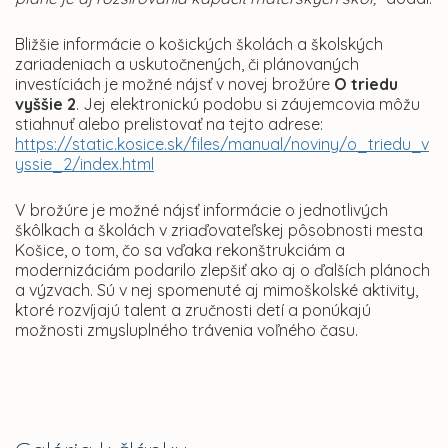
Bližšie informácie o košických školách a školských
zariadeniach a uskutočnených, či plánovaných
investíciách je možné nájsť v novej brožúre
O triedu
vyššie 2
. Jej elektronickú podobu si záujemcovia môžu
stiahnuť alebo prelistovať na tejto adrese:
https://static.kosice.sk/files/manual/noviny/o_triedu_v
yssie_2/index.html
V brožúre je možné nájsť informácie o jednotlivých
škôlkach a školách v zriaďovateľskej pôsobnosti mesta
Košice, o tom, čo sa vďaka rekonštrukciám a
modernizáciám podarilo zlepšiť ako aj o ďalších plánoch
a výzvach. Sú v nej spomenuté aj mimoškolské aktivity,
ktoré rozvíjajú talent a zručnosti detí a ponúkajú
možnosti zmysluplného trávenia voľného času.