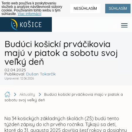
Tento web používa k poskytovaniu
služieb a analýze návštevnosti súbory
NESÚHLASÍM
SÚHLASÍM
cookie. Používaním tohto webu s tým
súhlasíte.
Viac informácií
Budúci košickí prváčikovia
majú v piatok a sobotu svoj
veľký deň
02.04.2025
Publikoval:
Dušan Tokarčík
Upravené: 12.06.2026
Aktuality
Budúci košickí prváčikovia majú v piatok a
sobotu svoj veľký deň
Na 34 košických základných školách (ZŠ) budú tento
týždeň zápisy do ich prvého ročníka. Týkajú sa detí,
ktoré do 31. augusta 2025 dovŕšia šesť rokov a dosiahnu