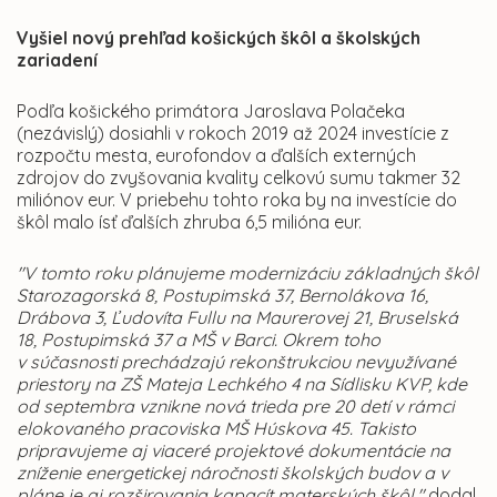
Vyšiel nový prehľad košických škôl a školských
zariadení
Podľa košického primátora Jaroslava Polačeka
(nezávislý) dosiahli v rokoch 2019 až 2024 investície z
rozpočtu mesta, eurofondov a ďalších externých
zdrojov do zvyšovania kvality celkovú sumu takmer 32
miliónov eur. V priebehu tohto roka by na investície do
škôl malo ísť ďalších zhruba 6,5 milióna eur.
"V tomto roku plánujeme modernizáciu základných škôl
Starozagorská 8, Postupimská 37, Bernolákova 16,
Drábova 3, Ľudovíta Fullu na Maurerovej 21, Bruselská
18, Postupimská 37 a MŠ v Barci. Okrem toho
v súčasnosti prechádzajú rekonštrukciou nevyužívané
priestory na ZŠ Mateja Lechkého 4 na Sídlisku KVP, kde
od septembra vznikne nová trieda pre 20 detí v rámci
elokovaného pracoviska MŠ Húskova 45. Takisto
pripravujeme aj viaceré projektové dokumentácie na
zníženie energetickej náročnosti školských budov a v
pláne je aj rozširovania kapacít materských škôl,"
dodal.