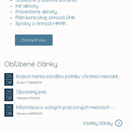
Stavebné a územné konania
Iné aktivity
Preventívne aktivity
Plán kontrolnej činnosti ÚHK
Správy o činnosti HKMK
Zobraziť viac
Obľúbené články
Košice menia sociálnu politiku: chránia mestské byty...
05
08
Dušan TOKARČÍK
Opustený pes
05
08
Mestská POLÍCIA
Informácia o voľných pracovných miestach -...
05
08
Slávka UHRÍKOVÁ
Všetky články