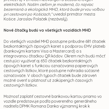
električkách. Naším cieľom je moderná, čo najviac
bezemisná a ekologická MHD, ktorá bude prvou voľbou
pri cestovaní po Košiciach,“
uviedol primátor mesta
Košice Jaroslav Polaček (nezávislý).
Nové čítačky budú vo všetkých vozidlách MHD
Do všetkých vozidiel MHD postupne pribudne 681 čítačiek
bezkontaktných čipových kariet s podporou EMV platieb
(bankovými kartami Visa a Mastercard) a s
integrovanou čítačkou QR kódov. Okrem nich budú môcť
cestujúci využívať aj 650 čítačiek bezkontaktných
čipových kariet s funkciou označovania papierových
cestovných lístkov, ktoré postupne nahradia súčasné
označovače. V oboch typoch čítačiek bude zároveň
možné overiť si platnosť už zakúpených časových
cestovných lístkov.
Možnosť zaplatiť cestovné bankovou kartou priamo vo
vozidle predstavuje podľa povereného generálneho
riaditeľa DPMK Romana Danka významný krok k