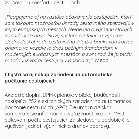
zvyšovaniu komfortu cestujúcich.
„Reagujeme aj na rastúce očakávania cestujúcich, ktorí
sa s takouto možnosťou úhrady cestovného stretávajú v
iných európskych mestách. Nejde len o výmenu starých
zariadení za nové. Nový systém cestujúcim výrazne
zjednoduší úhradu cestovného. Platba bankovou kartou
priamo vo vozidle je dnes bežným štandardom v
moderných európskych mestách a som rád, že ju budú
môcť využívať aj cestujúci v Košiciach,“
uviedol.
Chystá sa aj nákup zariadení na automatické
počítanie cestujúcich
Ako ešte doplnil, DPMK plánuje v blízkej budúcnosti
nakúpiť aj 252 elektronických zariadení na automatické
počítanie cestujúcich (APC). Tie umožnia získať
komplexnejšie informácie o vyťaženosti vozidiel MHD,
celkovom počte cestujúcich za sledované obdobie či o
využívaní jednotlivých liniek a druhov dopravy.