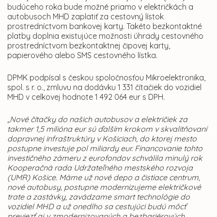
budúceho roka bude možné priamo v električkách a
autobusoch MHD zaplatiť za cestovný lístok
prostredníctvom bankovej karty. Takéto bezkontaktné
platby doplnia existujúce možnosti úhrady cestovného
prostredníctvom bezkontaktnej čipovej karty,
papierového alebo SMS cestovného lístka.
DPMK podpísal s českou spoločnosťou Mikroelektronika,
spol. s r. o., zmluvu na dodávku 1 331 čítačiek do vozidiel
MHD v celkovej hodnote 1 492 064 eur s DPH.
„Nové čítačky do našich autobusov a električiek za
takmer 1,5 milióna eur sú ďalším krokom v skvalitňovaní
dopravnej infraštruktúry v Košiciach, do ktorej mesto
postupne investuje pol miliardy eur. Financovanie tohto
investičného zámeru z eurofondov schválila minulý rok
Kooperačná rada Udržateľného mestského rozvoja
(UMR) Košice. Máme už nové depo a čistiace centrum,
nové autobusy, postupne modernizujeme električkové
trate a zastávky, zavádzame smart technológie do
vozidiel MHD a už onedlho sa cestujúci budú môcť
previezť aj v zmodernizovaných a bezbariérových