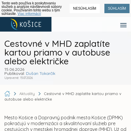
Tento web používa k poskytovaniu
služieb a analýze návštevnosti súbory
NESÚHLASÍM
SÚHLASÍM
cookie. Používaním tohto webu s tým
súhlasíte.
Viac informácií
Cestovné v MHD zaplatíte
kartou priamo v autobuse
alebo električke
15.06.2026
Publikoval:
Dušan Tokarčík
Upravené: 15.07.2026
Aktuality
Cestovné v MHD zaplatíte kartou priamo v
autobuse alebo električke
Mesto Košice a Dopravný podnik mesta Košice (DPMK)
pokračujú v modernizácii a skvalitňovaní služieb pre
cestujúcich v mestskej hromadnej doprave (MHD). Už od