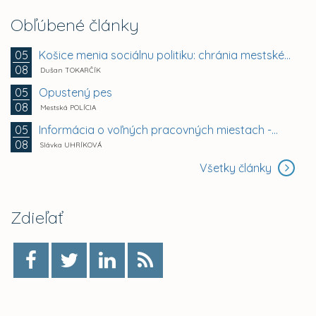
Obľúbené články
Košice menia sociálnu politiku: chránia mestské byty...
05
08
Dušan TOKARČÍK
Opustený pes
05
08
Mestská POLÍCIA
Informácia o voľných pracovných miestach -...
05
08
Slávka UHRÍKOVÁ
Všetky články
Zdieľať