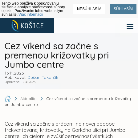
Tento web používa k poskytovaniu
služieb a analýze návštevnosti súbory
NESÚHLASÍM
SÚHLASÍM
cookie. Používaním tohto webu s tým
súhlasíte.
Viac informácií
Cez víkend sa začne s
premenou križovatky pri
Jumbo centre
16.11.2023
Publikoval:
Dušan Tokarčík
Upravené: 12.06.2026
Aktuality
Cez víkend sa začne s premenou križovatky
pri Jumbo centre
Cez víkend sa začne s prácami na novej podobe
frekventovanej križovatky na Gorkého ulici pri Jumbo
centre. Ich cieľom je zvýšiť bezpečnosť všetkých