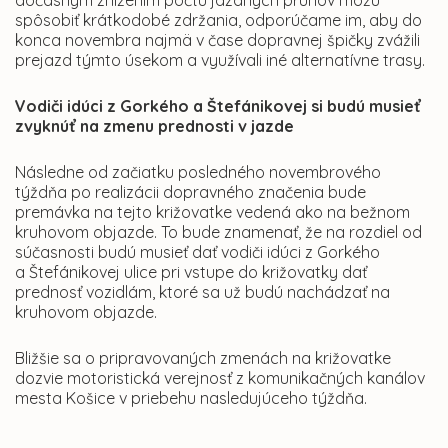
dočasným znížením počtu jazdných pruhov môžu
spôsobiť krátkodobé zdržania, odporúčame im, aby do
konca novembra najmä v čase dopravnej špičky zvážili
prejazd týmto úsekom a využívali iné alternatívne trasy.
Vodiči idúci z Gorkého a Štefánikovej si budú musieť
zvyknúť na zmenu prednosti v jazde
Následne od začiatku posledného novembrového
týždňa po realizácii dopravného značenia bude
premávka na tejto križovatke vedená ako na bežnom
kruhovom objazde. To bude znamenať, že na rozdiel od
súčasnosti budú musieť dať vodiči idúci z Gorkého
a Štefánikovej ulice pri vstupe do križovatky dať
prednosť vozidlám, ktoré sa už budú nachádzať na
kruhovom objazde.
Bližšie sa o pripravovaných zmenách na križovatke
dozvie motoristická verejnosť z komunikačných kanálov
mesta Košice v priebehu nasledujúceho týždňa.