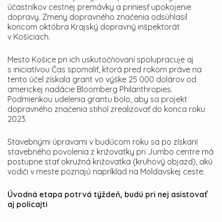
účastníkov cestnej premávky a priniesť upokojenie
dopravy. Zmeny dopravného značenia odsúhlasil
koncom októbra Krajský dopravný inšpektorát
v Košiciach.
Mesto Košice pri ich uskutočňovaní spolupracuje aj
s iniciatívou Čas spomaliť, ktorá pred rokom práve na
tento účel získala grant vo výške 25 000 dolárov od
americkej nadácie Bloomberg Philanthropies.
Podmienkou udelenia grantu bolo, aby sa projekt
dopravného značenia stihol zrealizovať do konca roku
2023.
Stavebnými úpravami v budúcom roku sa po získaní
stavebného povolenia z križovatky pri Jumbo centre má
postupne stať okružná križovatka (kruhový objazd), akú
vodiči v meste poznajú napríklad na Moldavskej ceste.
Úvodná etapa potrvá týždeň, budú pri nej asistovať
aj policajti