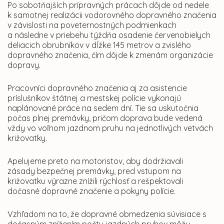
Po sobotňajších prípravných prácach dôjde od nedele
k samotnej realizácii vodorovného dopravného značenia
v závislosti na poveternostných podmienkach
a následne v priebehu týždňa osadenie červenobielych
deliacich obrubníkov v dĺžke 145 metrov a zvislého
dopravného značenia, čím dôjde k zmenám organizácie
dopravy.
Pracovníci dopravného značenia aj za asistencie
príslušníkov štátnej a mestskej polície vykonajú
naplánované práce na sedem dní. Tie sa uskutočnia
počas plnej premávky, pričom doprava bude vedená
vždy vo voľnom jazdnom pruhu na jednotlivých vetvách
križovatky.
Apelujeme preto na motoristov, aby dodržiavali
zásady bezpečnej premávky, pred vstupom na
križovatku výrazne znížili rýchlosť a rešpektovali
dočasné dopravné značenie a pokyny polície.
Vzhľadom na to, že dopravné obmedzenia súvisiace s