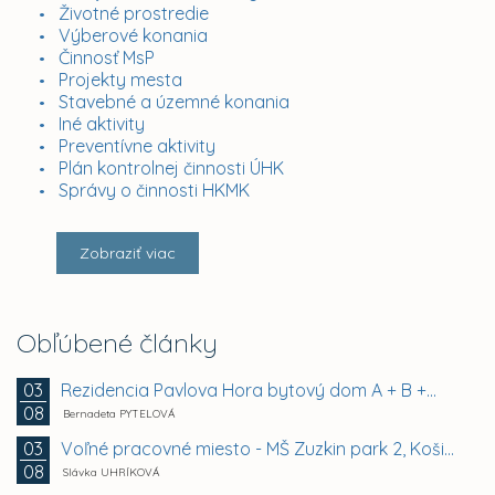
Životné prostredie
Výberové konania
Činnosť MsP
Projekty mesta
Stavebné a územné konania
Iné aktivity
Preventívne aktivity
Plán kontrolnej činnosti ÚHK
Správy o činnosti HKMK
Zobraziť viac
Obľúbené články
Rezidencia Pavlova Hora bytový dom A + B +...
03
08
Bernadeta PYTELOVÁ
Voľné pracovné miesto - MŠ Zuzkin park 2, Košice -...
03
08
Slávka UHRÍKOVÁ