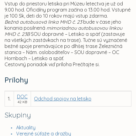
Vstup do priestoru letiska pri Múzeu letectva je už od
9.00 hod. Oficiálny program začína o 13.00 hod. Vstupné
je 100 Sk, deti do 10 rokov majú vstup zdarma.
Bežná autobusová linka MHD č. 23
bude v čase jeho
konania posilnená
mimoriadnou autobusovou linkou
MHD č. 23B
SOU dopravné – Letisko a späť (zastavuje
na všetkých zastávkach na trase). Tučne sú vyznačené
bežné spoje premávajúce po dlhšej trase Železničná
stanica – Nám. osloboditeľov – SOU dopravné – OC
Hornbach – Letisko a späť.
Cestovný poriadok viď príloha Prečítajte si.
Prílohy
DOC
1.
Odchod spojov na letisko
42 KB
Skupiny
Aktuality
Verejné súťaže a dražby