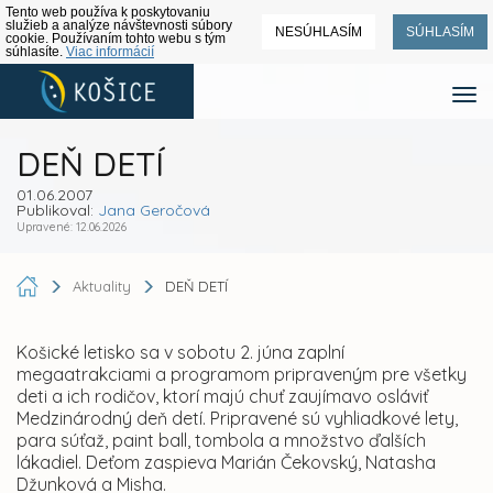
Tento web používa k poskytovaniu
služieb a analýze návštevnosti súbory
NESÚHLASÍM
SÚHLASÍM
cookie. Používaním tohto webu s tým
súhlasíte.
Viac informácií
DEŇ DETÍ
01.06.2007
Publikoval:
Jana Geročová
Upravené: 12.06.2026
Aktuality
DEŇ DETÍ
Košické letisko sa v sobotu 2. júna zaplní
megaatrakciami a programom pripraveným pre všetky
deti a ich rodičov, ktorí majú chuť zaujímavo osláviť
Medzinárodný deň detí. Pripravené sú vyhliadkové lety,
para súťaž, paint ball, tombola a množstvo ďalších
lákadiel. Deťom zaspieva Marián Čekovský, Natasha
Džunková a Misha.