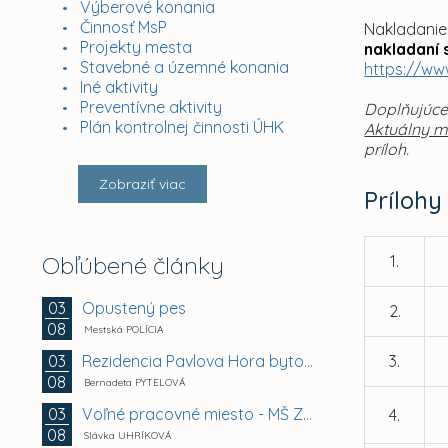
Výberové konania
Činnosť MsP
Nakladanie
Projekty mesta
nakladaní
Stavebné a územné konania
https://ww
Iné aktivity
Preventívne aktivity
Doplňujúce
Plán kontrolnej činnosti ÚHK
Aktuálny 
príloh.
Zobraziť viac
Prílohy
Obľúbené články
1.
Opustený pes
03
2.
08
Mestská POLÍCIA
Rezidencia Pavlova Hora bytový dom A + B +...
03
3.
08
Bernadeta PYTELOVÁ
Voľné pracovné miesto - MŠ Zuzkin park 2, Košice -...
03
4.
08
Slávka UHRÍKOVÁ