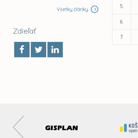
5.
Všetky články
6.
Zdieľať
7.