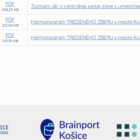
PDF
Zoznam ulíc v centrálnej pešej zóne s umiest
108,25 KB
PDF
Harmonogram TRIEDENÉHO ZBERU v meste Košic
212,06 KB
PDF
Harmonogram TRIEDENÉHO ZBERU v meste Košic
207,91 KB