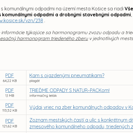
 s komunálnymi odpadmi na území mesta Košice sa riadi
Vše
 s komunálnymi odpadmi a drobnými stavebnými odpadmi
w.kosice.sk/vzn/238
.
 informácie týkajúce sa harmonogramu zvozu odpadu a tried
mesačný harmonogram triedeného zberu
v jednotlivých mest
PDF
Kam s ojazdenými pneumatikami?
64,22 KB
plagát
PDF
TRIEĎME ODPADY S NATUR–PACKom!
1,1 MB
informačný leták
PDF
Výdaj vriec na zber komunálnych odpadov v K
113,52 KB
Zoznam mestských častí a ulíc s konkrétnym dň
PDF
zmesového komunálneho odpadu, triedených z
121,62 KB