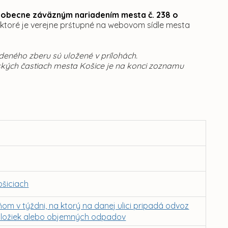
obecne záväzným nariadením mesta č. 238 o
, ktoré je verejne prśtupné na webovom sídle mesta
eného zberu sú uložené v prílohách.
ských častiach mesta Košice je na konci zoznamu
ošiciach
om v týždni, na ktorý na danej ulici pripadá odvoz
ložiek alebo objemných odpadov