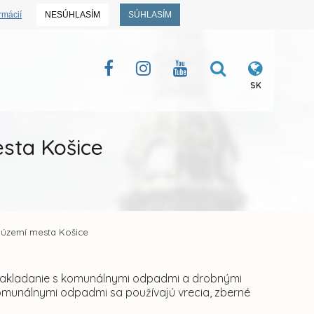
rmácií
NESÚHLASÍM
SÚHLASÍM
SK
sta Košice
území mesta Košice
 nakladanie s komunálnymi odpadmi a drobnými
omunálnymi odpadmi sa používajú vrecia, zberné