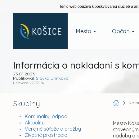
Tento web používa k poskytovaniu služieb a an
Mesto
Občan
Informácia o nakladaní s k
25.01.2023
Publikoval:
Slávka Uhríková
Upravené: 29.07.2026
Skupiny
Komu
Komunálny odpad
Aktuality
Mesto Koši
Verejné súťaže a dražby
stavebnými
Životné prostredie
nádoby a k