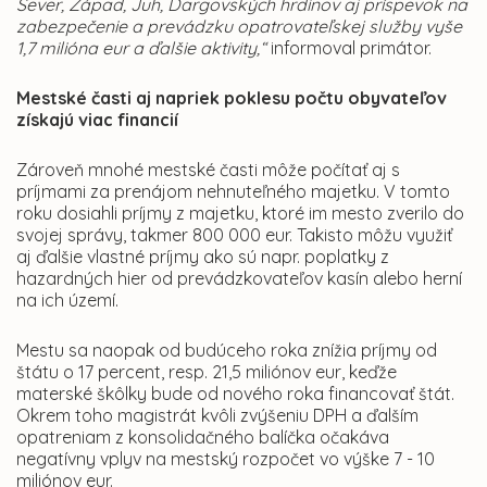
Sever, Západ, Juh, Dargovských hrdinov aj príspevok na
zabezpečenie a prevádzku opatrovateľskej služby vyše
1,7 milióna eur a ďalšie aktivity,“
informoval primátor.
Mestské časti aj napriek poklesu počtu obyvateľov
získajú viac financií
Zároveň mnohé mestské časti môže počítať aj s
príjmami za prenájom nehnuteľného majetku. V tomto
roku dosiahli príjmy z majetku, ktoré im mesto zverilo do
svojej správy, takmer 800 000 eur. Takisto môžu využiť
aj ďalšie vlastné príjmy ako sú napr. poplatky z
hazardných hier od prevádzkovateľov kasín alebo herní
na ich území.
Mestu sa naopak od budúceho roka znížia príjmy od
štátu o 17 percent, resp. 21,5 miliónov eur, keďže
materské škôlky bude od nového roka financovať štát.
Okrem toho magistrát kvôli zvýšeniu DPH a ďalším
opatreniam z konsolidačného balíčka očakáva
negatívny vplyv na mestský rozpočet vo výške 7 - 10
miliónov eur.