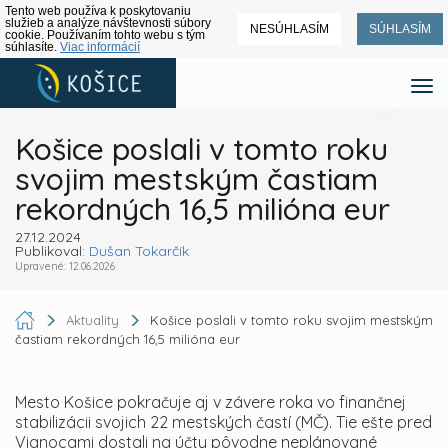
Tento web používa k poskytovaniu
služieb a analýze návštevnosti súbory
NESÚHLASÍM
SÚHLASÍM
cookie. Používaním tohto webu s tým
súhlasíte.
Viac informácií
Košice poslali v tomto roku
svojim mestským častiam
rekordných 16,5 milióna eur
27.12.2024
Publikoval:
Dušan Tokarčík
Upravené: 12.06.2026
Aktuality
Košice poslali v tomto roku svojim mestským
častiam rekordných 16,5 milióna eur
Mesto Košice pokračuje aj v závere roka vo finančnej
stabilizácii svojich 22 mestských častí (MČ). Tie ešte pred
Vianocami dostali na účty pôvodne neplánované