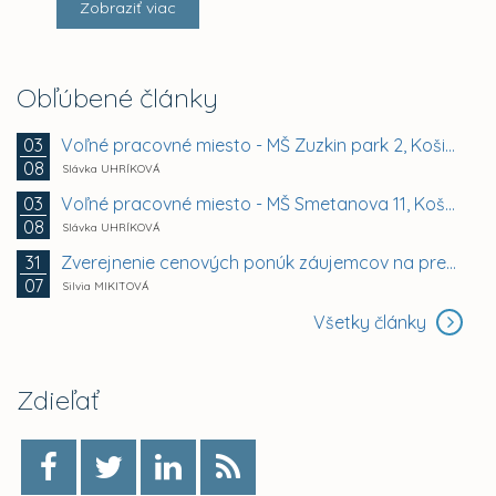
Zobraziť viac
Obľúbené články
Voľné pracovné miesto - MŠ Zuzkin park 2, Košice -...
03
08
Slávka UHRÍKOVÁ
Voľné pracovné miesto - MŠ Smetanova 11, Košice -...
03
08
Slávka UHRÍKOVÁ
Zverejnenie cenových ponúk záujemcov na prenájom...
31
07
Silvia MIKITOVÁ
Všetky články
Zdieľať