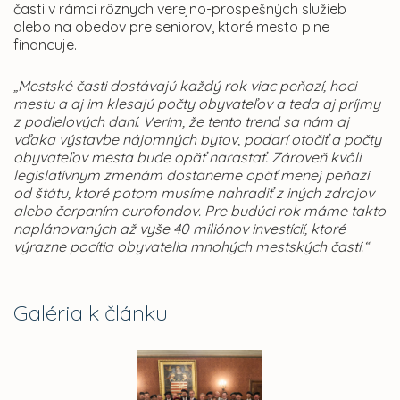
časti v rámci rôznych verejno-prospešných služieb
alebo na obedov pre seniorov, ktoré mesto plne
financuje.
„Mestské časti dostávajú každý rok viac peňazí, hoci
mestu a aj im klesajú počty obyvateľov a teda aj príjmy
z podielových daní. Verím, že tento trend sa nám aj
vďaka výstavbe nájomných bytov, podarí otočiť a počty
obyvateľov mesta bude opäť narastať. Zároveň kvôli
legislatívnym zmenám dostaneme opäť menej peňazí
od štátu, ktoré potom musíme nahradiť z iných zdrojov
alebo čerpaním eurofondov. Pre budúci rok máme takto
naplánovaných až vyše 40 miliónov investícií, ktoré
výrazne pocítia obyvatelia mnohých mestských častí.“
Galéria k článku