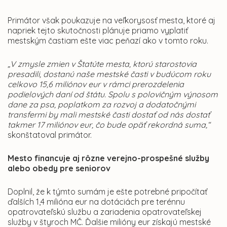
Primátor však poukazuje na veľkorysosť mesta, ktoré aj
napriek tejto skutočnosti plánuje priamo vyplatiť
mestským častiam ešte viac peňazí ako v tomto roku.
„V zmysle zmien v Štatúte mesta, ktorú starostovia
presadili, dostanú naše mestské časti v budúcom roku
celkovo 15,6 miliónov eur v rámci prerozdelenia
podielových daní od štátu. Spolu s polovičným výnosom
dane za psa, poplatkom za rozvoj a dodatočnými
transfermi by mali mestské časti dostať od nás dostať
takmer 17 miliónov eur, čo bude opäť rekordná suma,“
skonštatoval primátor.
Mesto financuje aj rôzne verejno-prospešné služby
alebo obedy pre seniorov
Doplnil, že k týmto sumám je ešte potrebné pripočítať
ďalších 1,4 milióna eur na dotáciách pre terénnu
opatrovateľskú službu a zariadenia opatrovateľskej
služby v štyroch MČ. Ďalšie milióny eur získajú mestské