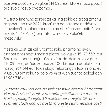
účelové dotácie vo výške 314 092 eur, ktoré môžu použiť
pre svoje rozvojové zámery.
MČ tieto finančné zdroje získali na základe tretej zmeny
rozpočtu na rok 2024, ktorú má na základe nedávno
schváleného splnomocnenia mestského zastupiteľstva
uskutočniť košický primátor Jaroslav Polaček
(nezávislý).
Mestské časti získali v tomto roku priamo na svoju
činnosť z rozpočtu mesta platby vo výške 15 179 359 eur.
Spolu so spomínanými účelovými dotáciami vo výške
314 092 eur, daňou za psa za 100 134 eur a poplatku za
rozvoj 934 644 eur tak získajú rekordných 16,5 milióna eur.
V uplynulom roku to bolo vo všetkých týchto položkách
12 986 348 eur.
„V tomto roku od nás dostali mestské časti o 27 percent
viac peňazí než vlani. V absolútnych číslach im mesto
Košice poskytlo vyše 3,5 milióna eur navyše. Okrem
spomenutých financií dostávajú ešte štyri mestské časti