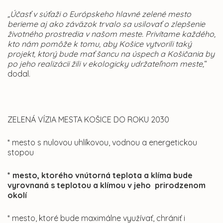
„Účasť v súťaži o Európskeho hlavné zelené mesto
berieme aj ako záväzok trvalo sa usilovať o zlepšenie
životného prostredia v našom meste. Privítame každého,
kto nám pomôže k tomu, aby Košice vytvorili taký
projekt, ktorý bude mať šancu na úspech a Košičania by
po jeho realizácii žili v ekologicky udržateľnom meste,
“
dodal.
ZELENÁ VÍZIA MESTA KOŠICE DO ROKU 2030
* mesto s nulovou uhlíkovou, vodnou a energetickou
stopou
* mesto, ktorého vnútorná teplota a klíma bude
vyrovnaná s teplotou a klímou v jeho prirodzenom
okolí
* mesto, ktoré bude maximálne využívať, chrániť i