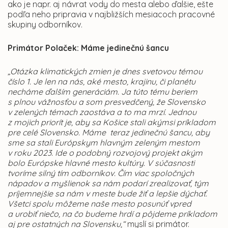
ako je napr. aj návrat vody do mesta alebo ďalšie, ešte
podľa neho pripravia v najbližších mesiacoch pracovné
skupiny odborníkov.
Primátor Polaček: Máme jedinečnú šancu
„Otázka klimatických zmien je dnes svetovou témou
číslo 1. Je len na nás, aké mesto, krajinu, či planétu
necháme ďalším generáciám. Ja túto tému beriem
s plnou vážnosťou a som presvedčený, že Slovensko
v zelených témach zaostáva a to ma mrzí. Jednou
z mojich priorít je, aby sa Košice stali akýmsi príkladom
pre celé Slovensko. Máme teraz jedinečnú šancu, aby
sme sa stali Európskym hlavným zeleným mestom
v roku 2023. Ide o podobný rozvojový projekt akým
bolo Európske hlavné mesto kultúry. V súčasnosti
tvoríme silný tím odborníkov. Čím viac spoločných
nápadov a myšlienok sa nám podarí zrealizovať, tým
príjemnejšie sa nám v meste bude žiť a lepšie dýchať.
Všetci spolu môžeme naše mesto posunúť vpred
a urobiť niečo, na čo budeme hrdí a pôjdeme príkladom
aj pre ostatných na Slovensku,“
myslí si primátor.