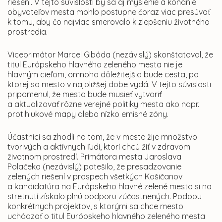
riešení. V tejto súvislosti by sa aj myslenie a konanie
obyvateľov mesta mohlo postupne čoraz viac presúvať
k tomu, aby čo najviac smerovalo k zlepšeniu životného
prostredia.
Viceprimátor Marcel Gibóda (nezávislý) skonštatoval, že
titul Európskeho hlavného zeleného mesta nie je
hlavným cieľom, omnoho dôležitejšia bude cesta, po
ktorej sa mesto v najbližšej dobe vydá. V tejto súvislosti
pripomenul, že mesto bude musieť vytvoriť
a aktualizovať rôzne verejné politiky mesta ako napr.
protihlukové mapy alebo nízko emisné zóny.
Účastníci sa zhodli na tom, že v meste žije množstvo
tvorivých a aktívnych ľudí, ktorí chcú žiť v zdravom
životnom prostredí. Primátora mesta Jaroslava
Polačeka (nezávislý) potešilo, že presadzovanie
zelených riešení v prospech všetkých Košičanov
a kandidatúra na Európskeho hlavné zelené mesto si na
stretnutí získalo plnú podporu zúčastnených. Podobu
konkrétnych projektov, s ktorými sa chce mesto
uchádzať o titul Európskeho hlavného zeleného mesta