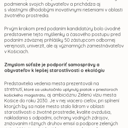
podmienok svojich obyvateľov a prichádza aj
s vlastnými dlhodobými inovatívnymi riešeniami v oblasti
životného prostredia.
Prvým krokom pred podaním kandidatúry bolo úvodné
predstavenie tejto myšlienky a časového postupu pred
podaním záväznej prihlášky 50 zástupcom odbornej
verejnosti, univerzít, ale aj významných zamestnávateľov
v Košiciach.
Zmyslom súťaže je podporiť samosprávy a
obyvateľov k lepšej starostlivosti o ekológiu
Predstavitelia vedenia mesta prezentovali na
stretnutí,
ktoré sa uskutočnilo uplynulý piatok v priestoroch
aj ambicióznu Zelenú víziu mesta
košického magistrátu,
Košice do roku 2030. Je v nej viacero cieľov, pri splnení
ktorých by sa naše mesto stalo lídrom v oblasti
starostlivosti o životné prostredie, kvalite ovzdušia,
nakladania s odpadmi, ochrany vodných zdrojov,
znižovaním rôznych druhov emisií a podpore zelených