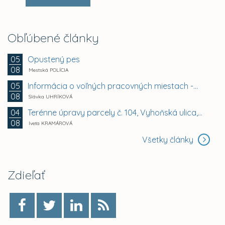
Obľúbené články
Opustený pes
05
08
Mestská POLÍCIA
Informácia o voľných pracovných miestach -...
05
08
Slávka UHRÍKOVÁ
Terénne úpravy parcely č. 104, Vyhoňská ulica,...
04
08
Iveta KRAMÁROVÁ
Všetky články
Zdieľať