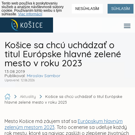
Tento web používa k poskytovaniu
služieb a analýze návštevnosti súbory
NESÚHLASÍM
SÚHLASÍM
cookie. Používaním tohto webu s tým
súhlasíte.
Viac informácií
Košice sa chcú uchádzať o
titul Európske hlavné zelené
mesto v roku 2023
13.08.2019
Publikoval:
Miroslav Sambor
Upravené: 12.06.2026
Aktuality
Košice sa chcú uchádzať o titul Európske
hlavné zelené mesto v roku 2023
Mesto Košice má záujem stať sa
Európskym hlavným
zeleným mestom 2023
. Toto ocenenie sa udeľuje každý
rok mestu, ktoré sa najviac zaslúži o zlepšenie životných