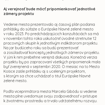
Aj verejnosť bude môcť pripomienkovať jednotlivé
zámery projektu
Vedenie mesta prezentovalo aj časový plán podania
prihlášky do súťaže o Európske hlavné zelené mesto
v roku 2023. Po predchádzajúcich konzultáciách sa má
v novembri tohto roka uskutočniť úvodné stretnutie 12
pracovných skupín k jednotlivým indikátorom projektu.
Na jar budúceho roku sa budú prezentovať
a zosúlaďovať koncepty jednotlivých zámerov projektu.
V júni k nim prebehne verejná diskusia. Konečná verzia
projektu by po zapracovaní všetkých pripomienok mala
byť zverejnená v septembri 2020. O mesiac na to Mesto
Košice zašle prihlášku aj s uceleným projektom,
s ktorým sa chce uchádzať o titul Európske hlavné
zelené mesto.
Podľa viceprimátora mesta Marcela Gibódu si vedenie
mesta plne uvedomuje svoju zodpovednosť v prístupe
k životnému prostrediu a trvalo udržateľnému rozvoju.