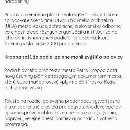
narodeniny.
Príprava územného plánu trvala vyše 11 rokov. Okrem
spracovateľského tímu Útvaru hlavného architekta
(ÚHA) mesta Košice, zahraničnej a slovenskej odbornej
verejnosti alebo rôznych organizácií a inštitúcií sa na
jeho definitívnom znení podieľali aj občania, ktorý
k nemu poslali vyše 2000 pripomienok.
Kroppa teší, že podiel zelene mohli zvýšiť o polovicu
Podľa hlavného architekta mesta Petra Kroppa patrí
nový územný plán k strategickým dokumentom mesta,
ktorý bude mať obrovský vplyv na ďalší rozvoj Košíc
a chystané výzvy.
Takisto na rozdiel od svojho predchodcu vytvorí jasné
a transparentné pravidlá pre obyvateľov, developerov
aj samosprávu v oblasti územného rozvoja, bývania,
dopravy, verejné priestranstiev aj ochranu životného
prostredia.