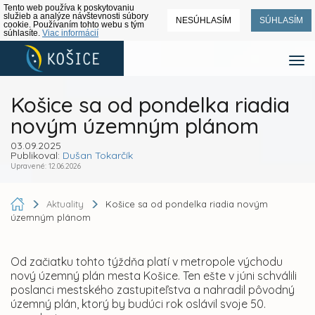
Tento web používa k poskytovaniu
služieb a analýze návštevnosti súbory
NESÚHLASÍM
SÚHLASÍM
cookie. Používaním tohto webu s tým
súhlasíte.
Viac informácií
Košice sa od pondelka riadia
novým územným plánom
03.09.2025
Publikoval:
Dušan Tokarčík
Upravené: 12.06.2026
Aktuality
Košice sa od pondelka riadia novým
územným plánom
Od začiatku tohto týždňa platí v metropole východu
nový územný plán mesta Košice. Ten ešte v júni schválili
poslanci mestského zastupiteľstva a nahradil pôvodný
územný plán, ktorý by budúci rok oslávil svoje 50.