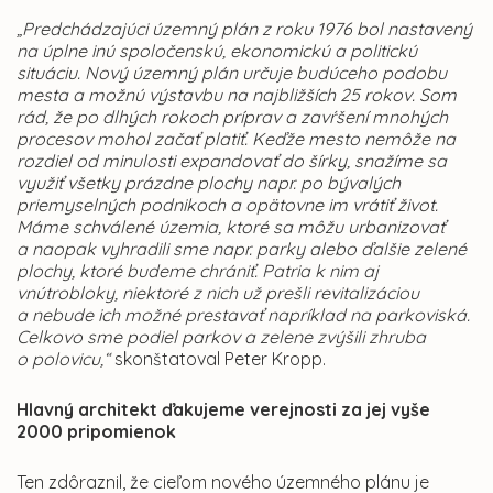
„Predchádzajúci územný plán z roku 1976 bol nastavený
na úplne inú spoločenskú, ekonomickú a politickú
situáciu. Nový územný plán určuje budúceho podobu
mesta a možnú výstavbu na najbližších 25 rokov. Som
rád, že po dlhých rokoch príprav a zavŕšení mnohých
procesov mohol začať platiť. Keďže mesto nemôže na
rozdiel od minulosti expandovať do šírky, snažíme sa
využiť všetky prázdne plochy napr. po bývalých
priemyselných podnikoch a opätovne im vrátiť život.
Máme schválené územia, ktoré sa môžu urbanizovať
a naopak vyhradili sme napr. parky alebo ďalšie zelené
plochy, ktoré budeme chrániť. Patria k nim aj
vnútrobloky, niektoré z nich už prešli revitalizáciou
a nebude ich možné prestavať napríklad na parkoviská.
Celkovo sme podiel parkov a zelene zvýšili zhruba
o polovicu,“
skonštatoval Peter Kropp.
Hlavný architekt ďakujeme verejnosti za jej vyše
2000 pripomienok
Ten zdôraznil, že cieľom nového územného plánu je