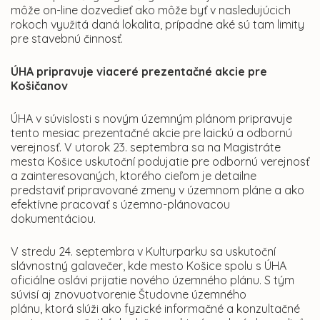
môže on-line dozvedieť ako môže byť v nasledujúcich
rokoch využitá daná lokalita, prípadne aké sú tam limity
pre stavebnú činnosť.
ÚHA pripravuje viaceré prezentačné akcie pre
Košičanov
ÚHA v súvislosti s novým územným plánom pripravuje
tento mesiac prezentačné akcie pre laickú a odbornú
verejnosť. V utorok
23. septembra sa na Magistráte
mesta Košice uskutoční podujatie pre odbornú verejnosť
a zainteresovaných, ktorého cieľom je detailne
predstaviť pripravované zmeny v územnom pláne a ako
efektívne pracovať s územno-plánovacou
dokumentáciou.
V stredu 24. septembra v Kulturparku sa uskutoční
slávnostný galavečer, kde mesto Košice spolu s ÚHA
oficiálne oslávi prijatie nového územného plánu. S tým
súvisí aj znovuotvorenie Študovne územného
plánu, ktorá slúži ako fyzické informačné a konzultačné