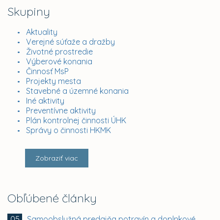
Skupiny
Aktuality
Verejné súťaže a dražby
Životné prostredie
Výberové konania
Činnosť MsP
Projekty mesta
Stavebné a územné konania
Iné aktivity
Preventívne aktivity
Plán kontrolnej činnosti ÚHK
Správy o činnosti HKMK
Zobraziť viac
Obľúbené články
Samoobslužná predajňa potravín a doplnkového tovaru
05