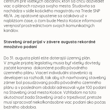
centrum pre všetkých občanov, ktorí sa chcú dozvedieť
viac o plánoch rozvoja svojho mesta. Študovňa sa
nachádza v sídle košického magistrátu na Triede SNP
48/A. Jej opätovné spustenie sa očakáva už v
najbližšom čase, o čom bude Mesto Košice informovať
verejnosť prostredníctvom svojich komunikačných
kanálov.
Stavebný úrad prijal v závere augusta rekordné
množstvo podaní
Do 31. augusta platil ešte doterajší územný plán.
V zmysle prijatej legislatívy musia byť všetky dovtedy
začaté konania dokončené podľa pôvodného
územného plánu. Viacerí individuálni stavebníci aj
developeri sa rozhodli, tak aby ich navrhovaný stavebný
zámer bol posudzovaný podľa pôvodného územného
plánu a v poslednom období adresovali vyše 100 podaní
na Stavebný úrad mesta Košice. Vzhľadom na túto
skutočnosť žiada Stavebný úrad o trpezlivosť, pretože
musí spracovať niekoľkonásobne viac podaní ako počas
bežného obdobia.