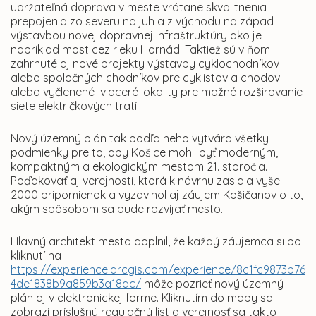
udržateľná doprava v meste vrátane skvalitnenia
prepojenia zo severu na juh a z východu na západ
výstavbou novej dopravnej infraštruktúry ako je
napríklad most cez rieku Hornád. Taktiež sú v ňom
zahrnuté aj nové projekty výstavby cyklochodníkov
alebo spoločných chodníkov pre cyklistov a chodov
alebo vyčlenené viaceré lokality pre možné rozširovanie
siete električkových tratí.
Nový územný plán tak podľa neho vytvára všetky
podmienky pre to, aby Košice mohli byť moderným,
kompaktným a ekologickým mestom 21. storočia.
Poďakovať aj verejnosti, ktorá k návrhu zaslala vyše
2000 pripomienok a vyzdvihol aj záujem Košičanov o to,
akým spôsobom sa bude rozvíjať mesto.
Hlavný architekt mesta doplnil, že každý záujemca si po
kliknutí na
https://experience.arcgis.com/experience/8c1fc9873b76
4de1838b9a859b3a18dc/
môže pozrieť nový územný
plán aj v elektronickej forme. Kliknutím do mapy sa
zobrazí príslušný regulačný list a verejnosť sa takto