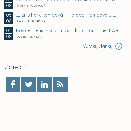
08
Štefánia VOVČKOVÁ
,,Biznis Park Rampová – II. etapa, Rampová ul.,...
05
08
Alena KARKOŠKOVÁ
Košice menia sociálnu politiku: chránia mestské byty...
05
08
Dušan TOKARČÍK
Všetky články
Zdieľať