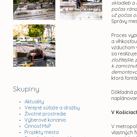
skladieb a
počas rána 
už počas o
Správy mes
Proces vyp
a vlhkosťou
vzduchom v
sa realizuj
zložitejšie
k zamrznuti
demontovať 
ktorá font
Skupiny
Dôkladná p
naplánovan
Aktuality
Verejné súťaže a dražby
V Košiciac
Životné prostredie
Výberové konania
Činnosť MsP
V metropole
Projekty mesta
vlastných 