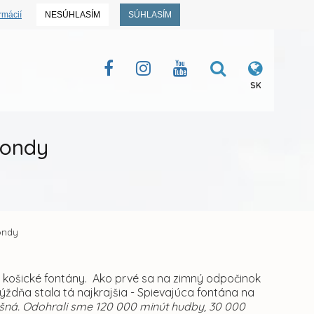
rmácií
NESÚHLASÍM
SÚHLASÍM
SK
fondy
fondy
košické fontány. Ako prvé sa na zimný odpočinok
týždňa stala tá najkrajšia - Spievajúca fontána na
ná. Odohrali sme 120 000 minút hudby, 30 000