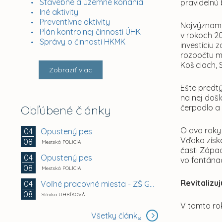
Stavebné a územné konania
pravidelnú
Iné aktivity
Preventívne aktivity
Najvýznamn
Plán kontrolnej činnosti ÚHK
v rokoch 2
Správy o činnosti HKMK
investíciu 
rozpočtu m
Košiciach,
Zobraziť viac
Ešte predt
na nej došl
Obľúbené články
čerpadlo a
O dva roky 
Opustený pes
04
Vďaka získa
08
Mestská POLÍCIA
časti Západ
Opustený pes
04
vo fontánac
08
Mestská POLÍCIA
Revitalizu
Voľné pracovné miesta - ZŠ Gemerská 2, Košice -...
04
08
Slávka UHRÍKOVÁ
V tomto ro
Všetky články