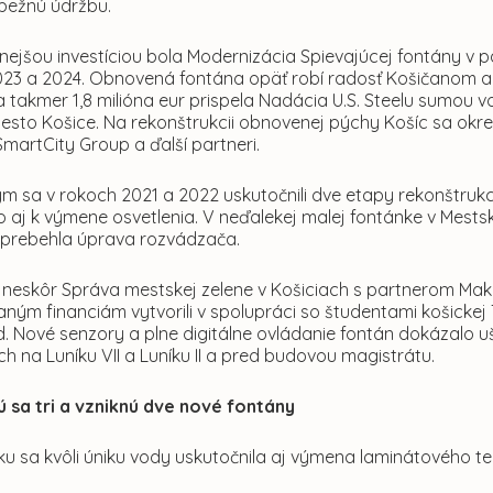
 bežnú údržbu.
ejšou investíciou bola Modernizácia Spievajúcej fontány v p
023 a 2024. Obnovená fontána opäť robí radosť Košičanom a
za takmer 1,8 milióna eur prispela Nadácia U.S. Steelu sumou v
esto Košice. Na rekonštrukcii obnovenej pýchy Košíc sa okre
 SmartCity Group a ďalší partneri.
ým sa v rokoch 2021 a 2022 uskutočnili dve etapy rekonštruk
o aj k výmene osvetlenia. V neďalekej malej fontánke v Mest
 prebehla úprava rozvádzača.
neskôr Správa mestskej zelene v Košiciach s partnerom Make 
ným financiám vytvorili v spolupráci so študentami košickej 
. Nové senzory a plne digitálne ovládanie fontán dokázalo ušet
h na Luníku VII a Luníku II a pred budovou magistrátu.
jú sa tri a vzniknú dve nové fontány
ku sa kvôli úniku vody uskutočnila aj výmena laminátového t