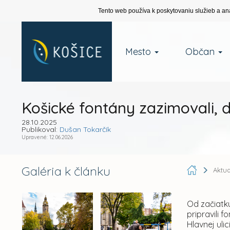
Tento web používa k poskytovaniu služieb a an
Mesto
Občan
Košické fontány zazimovali, ď
28.10.2025
Publikoval:
Dušan Tokarčík
Upravené: 12.06.2026
Galéria k článku
Aktua
Od začiatk
pripravili 
Hlavnej ulic