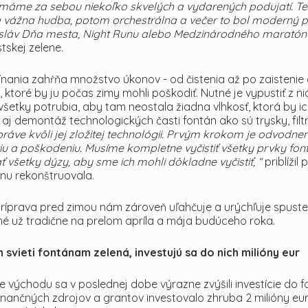
 máme za sebou niekoľko skvelých a vydarených podujatí. Ten
vážna hudba, potom orchestrálna a večer to bol moderný playl
sláv Dňa mesta, Night Runu alebo Medzinárodného maratónu
tskej zelene.
ínania zahŕňa množstvo úkonov - od čistenia až po zaistenie
, ktoré by ju počas zimy mohli poškodiť. Nutné je vypustiť z n
šetky potrubia, aby tam neostala žiadna vlhkosť, ktorá by i
e aj demontáž technologických časti fontán ako sú trysky, filt
, práve kvôli jej zložitej technológii. Prvým krokom je odvodn
u a poškodeniu. Musíme kompletne vyčistiť všetky prvky fontán
všetky dýzy, aby sme ich mohli dôkladne vyčistiť, “
priblíži
ánu rekonštruovala.
ríprava pred zimou nám zároveň uľahčuje a urýchľuje spusten
é už tradične na prelom apríla a mája budúceho roka.
h svieti fontánam zelená, investujú sa do nich milióny eur
 východu sa v poslednej dobe výrazne zvýšili investície do f
finančných zdrojov a grantov investovalo zhruba 2 milióny e