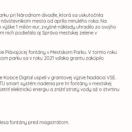
arku pri Národnom divadle, ktorá sa uskutočnila
 návštevníkom mesta od apríla minulého roka. Na
o výške 1 milión eur, zvyšné náklady uhradilo zo svojho
m nich podieľala aj Správa mestskej zelene v
cie Plávajúcej fontány v Mestskom Parku. V tomto roku
skom parku sa v roku 2021 vďaka grantu zakúpilo
Košice Digital uspeli v grantovej výzve Nadácia VSE.
TU smart systém riadenia pre tri fontány v mestskej
riť elektrickú energiu a znížiť straty vody až o štvrtinu
elesa fontány pred magistrátom.