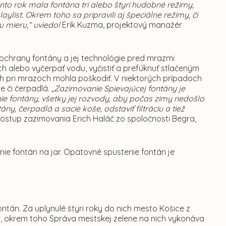
to rok mala fontána tri alebo štyri hudobné režimy,
ist. Okrem toho sa pripravili aj špeciálne režimy, či
 mieru,“ uviedol
Erik Kuzma, projektový manažér
 ochrany fontány a jej technológie pred mrazmi
ich alebo vyčerpať vodu, vyčistiť a prefúknuť stlačeným
ch pri mrazoch mohla poškodiť. V niektorých prípadoch
re či čerpadlá.
„Zazimovanie Spievajúcej fontány je
enie fontány, všetky jej rozvody, aby počas zimy nedošlo
y, čerpadlá a sacie koše, odstaviť filtráciu a tiež
l postup zazimovania Erich Haláč zo spoločnosti Begra,
ie fontán na jar. Opätovné spustenie fontán je
ontán. Za uplynulé štyri roky do nich mesto Košice z
ur, okrem toho Správa mestskej zelene na nich vykonáva