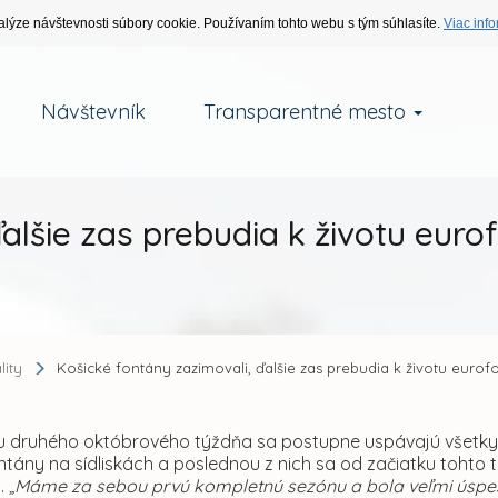
alýze návštevnosti súbory cookie. Používaním tohto webu s tým súhlasíte.
Viac info
Návštevník
Transparentné mesto
alšie zas prebudia k životu euro
lity
Košické fontány zazimovali, ďalšie zas prebudia k životu euro
u druhého októbrového týždňa sa postupne uspávajú všetky 
fontány na sídliskách a poslednou z nich sa od začiatku tohto 
i.
„Máme za sebou prvú kompletnú sezónu a bola veľmi úspeš