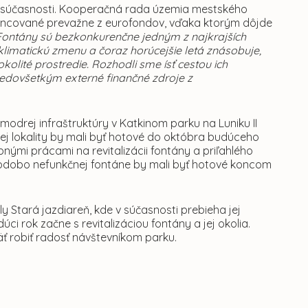
j v súčasnosti. Kooperačná rada územia mestského
financované prevažne z eurofondov, vďaka ktorým dôjde
Fontány sú bezkonkurenčne jedným z najkrajších
limatickú zmenu a čoraz horúcejšie letá znásobuje,
kolité prostredie. Rozhodli sme ísť cestou ich
predovšetkým externé finančné zdroje z
odrej infraštruktúry v Katkinom parku na Luniku II
elej lokality by mali byť hotové do októbra budúceho
bnými prácami na revitalizácii fontány a priľahlého
odobo nefunkčnej fontáne by mali byť hotové koncom
ly Stará jazdiareň, kde v súčasnosti prebieha jej
ci rok začne s revitalizáciou fontány a jej okolia.
ť robiť radosť návštevníkom parku.