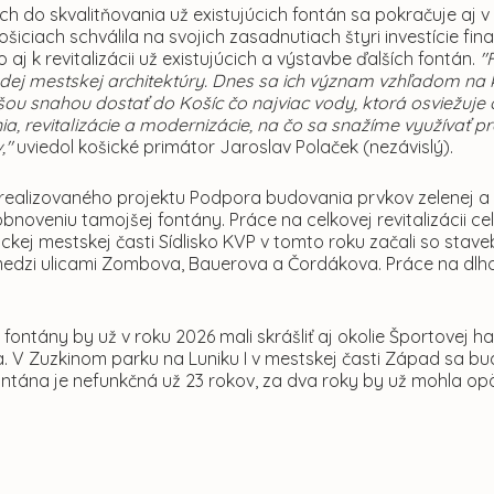
ách do skvalitňovania už existujúcich fontán sa pokračuje a
ošiciach schválila na svojich zasadnutiach štyri investície 
 aj k revitalizácii už existujúcich a výstavbe ďalších fontán.
"
dej mestskej architektúry. Dnes sa ich význam vzhľadom na k
šou snahou dostať do Košíc čo najviac vody, ktorá osviežuje o
a, revitalizácie a modernizácie, na čo sa snažíme využívať 
,"
uviedol košické primátor Jaroslav Polaček (nezávislý).
realizovaného projektu Podpora budovania prvkov zelenej a m
obnoveniu tamojšej fontány. Práce na celkovej revitalizácii c
ickej mestskej časti Sídlisko KVP v tomto roku začali so stave
edzi ulicami Zombova, Bauerova a Čordákova. Práce na dlh
fontány by už v roku 2026 mali skrášliť aj okolie Športovej ha
ia. V Zuzkinom parku na Luniku I v mestskej časti Západ sa budú
ntána je nefunkčná už 23 rokov, za dva roky by už mohla opä