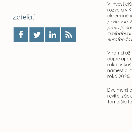
V investíci
rozvoja v K
Zdieľať
okrem iného
prvkov kaž
preto je na
zveľaďovani
eurofondov
V rámci už 
dôjde aj k 
roka. V koš
námestia m
roka 2026.
Dve menšie 
revitalizác
Tamojšia fo