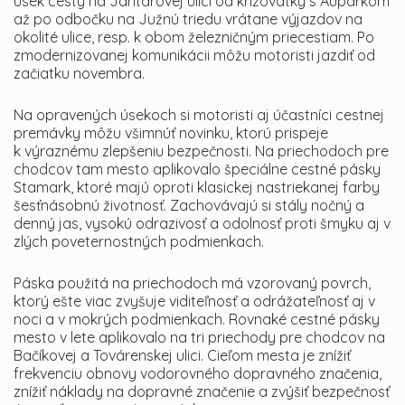
úsek cesty na Jantárovej ulici od križovatky s Auparkom
až po odbočku na Južnú triedu vrátane výjazdov na
okolité ulice, resp. k obom železničným priecestiam. Po
zmodernizovanej komunikácii môžu motoristi jazdiť od
začiatku novembra.
Na opravených úsekoch si motoristi aj účastníci cestnej
premávky môžu všimnúť novinku, ktorú prispeje
k výraznému zlepšeniu bezpečnosti. Na priechodoch pre
chodcov tam mesto aplikovalo špeciálne cestné pásky
Stamark, ktoré majú oproti klasickej nastriekanej farby
šesťnásobnú životnosť. Zachovávajú si stály nočný a
denný jas, vysokú odrazivosť a odolnosť proti šmyku aj v
zlých poveternostných podmienkach.
Páska použitá na priechodoch má vzorovaný povrch,
ktorý ešte viac zvyšuje viditeľnosť a odrážateľnosť aj v
noci a v mokrých podmienkach. Rovnaké cestné pásky
mesto v lete aplikovalo na tri priechody pre chodcov na
Bačíkovej a Továrenskej ulici. Cieľom mesta je znížiť
frekvenciu obnovy vodorovného dopravného značenia,
znížiť náklady na dopravné značenie a zvýšiť bezpečnosť