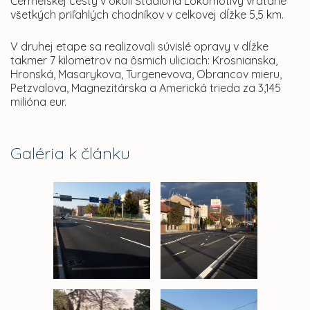
Čermeľskej cesty v okolí Štadióna Lokomotívy vrátane
všetkých priľahlých chodníkov v celkovej dĺžke 5,5 km.
V druhej etape sa realizovali súvislé opravy v dĺžke
takmer 7 kilometrov na ôsmich uliciach: Krosnianska,
Hronská, Masarykova, Turgenevova, Obrancov mieru,
Petzvalova, Magnezitárska a Americká trieda za 3,145
milióna eur.
Galéria k článku