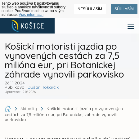
Tento web používa k poskytovaniu
služieb a analýze návštevnosti súbory
NESÚHLASÍM
SÚHLASÍM
cookie. Používaním tohto webu s tým
súhlasíte.
Viac informácií
Košickí motoristi jazdia po
vynovených cestách za 7,5
milióna eur, pri Botanickej
záhrade vynovili parkovisko
26.11.2024
Publikoval:
Dušan Tokarčík
Upravené: 12.06.2026
Aktuality
Košickí motoristi jazdia po vynovených
cestách za 7,5 milióna eur, pri Botanickej záhrade vynovili
parkovisko