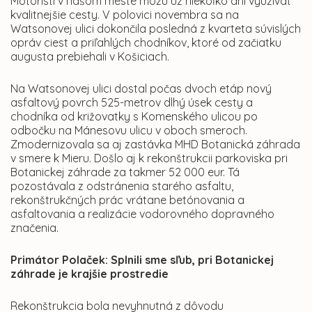
Motoristi v našom meste môžu už niekoľko dní využívať
kvalitnejšie cesty. V polovici novembra sa na
Watsonovej ulici dokončila posledná z kvarteta súvislých
opráv ciest a priľahlých chodníkov, ktoré od začiatku
augusta prebiehali v Košiciach.
Na Watsonovej ulici dostal počas dvoch etáp nový
asfaltový povrch 525-metrov dlhý úsek cesty a
chodníka od križovatky s Komenského ulicou po
odbočku na Mánesovu ulicu v oboch smeroch.
Zmodernizovala sa aj zastávka MHD Botanická záhrada
v smere k Mieru. Došlo aj k rekonštrukcii parkoviska pri
Botanickej záhrade za takmer 52 000 eur. Tá
pozostávala z odstránenia starého asfaltu,
rekonštrukčných prác vrátane betónovania a
asfaltovania a realizácie vodorovného dopravného
značenia.
Primátor Polaček: Splnili sme sľub, pri Botanickej
záhrade je krajšie prostredie
Rekonštrukcia bola nevyhnutná z dôvodu