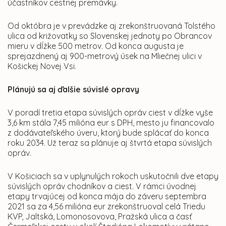
účastníkov cestnej premávky.
Od októbra je v prevádzke aj zrekonštruovaná Tolstého
ulica od križovatky so Slovenskej jednoty po Obrancov
mieru v dĺžke 500 metrov. Od konca augusta je
sprejazdnený aj 900-metrový úsek na Mliečnej ulici v
Košickej Novej Vsi.
Plánujú sa aj ďalšie súvislé opravy
V poradí tretia etapa súvislých opráv ciest v dĺžke vyše
3,6 km stála 7,45 milióna eur s DPH, mesto ju financovalo
z dodávateľského úveru, ktorý bude splácať do konca
roku 2034. Už teraz sa plánuje aj štvrtá etapa súvislých
opráv.
V Košiciach sa v uplynulých rokoch uskutočnili dve etapy
súvislých opráv chodníkov a ciest. V rámci úvodnej
etapy trvajúcej od konca mája do záveru septembra
2021 sa za 4,56 milióna eur zrekonštruoval celá Triedu
KVP, Jaltská, Lomonosovova, Pražská ulica a časť