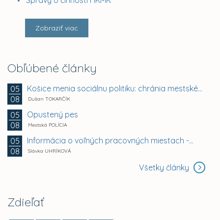
Zobraziť viac
Obľúbené články
Košice menia sociálnu politiku: chránia mestské byty...
05
08
Dušan TOKARČÍK
Opustený pes
05
08
Mestská POLÍCIA
Informácia o voľných pracovných miestach -...
05
08
Slávka UHRÍKOVÁ
Všetky články
Zdieľať