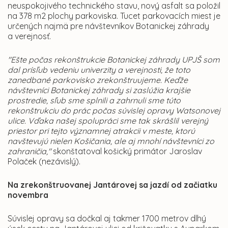
neuspokojivého technického stavu, nový asfalt sa položil
na 378 m2 plochy parkoviska. Tucet parkovacích miest je
určených najmä pre návštevníkov Botanickej záhrady
a verejnosť.
"Ešte počas rekonštrukcie Botanickej záhrady UPJŠ som
dal prísľub vedeniu univerzity a verejnosti, že toto
zanedbané parkovisko zrekonštruujeme. Keďže
návštevníci Botanickej záhrady si zaslúžia krajšie
prostredie, sľub sme splnili a zahrnuli sme túto
rekonštrukciu do prác počas súvislej opravy Watsonovej
ulice. Vďaka našej spolupráci sme tak skrášlil verejný
priestor pri tejto významnej atrakcii v meste, ktorú
navštevujú nielen Košičania, ale aj mnohí návštevníci zo
zahraničia,"
skonštatoval košický primátor Jaroslav
Polaček (nezávislý).
Na zrekonštruovanej Jantárovej sa jazdí od začiatku
novembra
Súvislej opravy sa dočkal aj takmer 1700 metrov dlhý