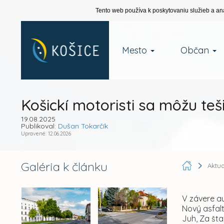
Tento web používa k poskytovaniu služieb a an
Mesto
Občan
Košickí motoristi sa môžu teši
19.08.2025
Publikoval:
Dušan Tokarčík
Upravené: 12.06.2026
Galéria k článku
Aktua
V závere au
Nový asfalt
Juh, Za št