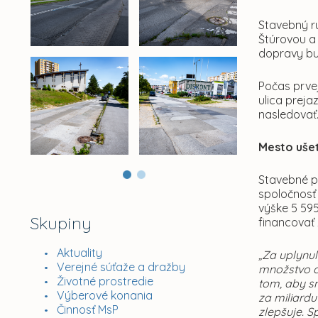
Stavebný ru
Štúrovou a
dopravy bu
Počas prve
ulica preja
nasledovať
Mesto ušet
Stavebné pr
spoločnosť
výške 5 59
Skupiny
financovať
Aktuality
„Za uplynu
Verejné súťaže a dražby
množstvo ch
Životné prostredie
tom, aby s
Výberové konania
za miliardu
Činnosť MsP
zlepšuje. S