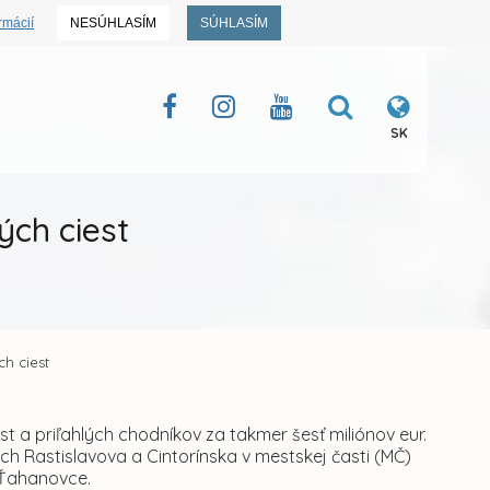
rmácií
NESÚHLASÍM
SÚHLASÍM
SK
ých ciest
ch ciest
t a priľahlých chodníkov za takmer šesť miliónov eur.
ch Rastislavova a Cintorínska v mestskej časti (MČ)
 Ťahanovce.