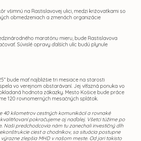
r všimnú na Rastislavovej ulici, medzi križovatkami so
vných obmedzeniach a zmenách organizácie
 Medzinárodného maratónu mieru, bude Rastislavova
čovať. Súvislé opravy ďalších ulíc budú plynule
 bude mať najbližšie tri mesiace na starosti
spela vo verejnom obstarávaní. Jej víťazná ponuka vo
edpokladaná hodnota zákazky. Mesto Košice bude práce
forme 120 rovnomerných mesačných splátok.
še 40 kilometrov cestných komunikácií a rovnaké
skvalitňovaní pokračujeme aj naďalej. Všetci túžime po
 Naši predchodcovia nám tu zanechali investičný dlh
rekonštrukcie ciest a chodníkov, sa situácia postupne
é výrazne zlepšia MHD v našom meste. Od jari takisto