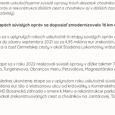
este uskutočňujeme súvislé opravy troch desiatok chodníkov 
práv a rekonštrukcií ďalších ciest a chodníkov aj v ďalších ča
závislý).
apách súvislých opráv sa doposiaľ zmodernizovalo 16 km c
 sa v uplynulých rokoch uskutočnili tri etapy súvislých opráv
 do záveru septembra 2021 sa za 4,95 milióna eur zrekonštr
ca a časť Čermeľskej cesty v okolí Štadióna Lokomotívy vráta
ape sa v roku 2022 realizovali súvislé opravy v dĺžke takmer 
, Turgenevova, Obrancov mieru, Petzvalova, Magnezitárska a 
slednej ukončenej etape sa v uplynulom roku uskutočnili súvisl
milióna eur. Išlo o Watsonovu ulicu od križovatky s Komens
HD Botanická záhrada v smere k Mieru a rekonštrukcie parkov
čkali zrekonštruovaných ciest a chodníkov na Jantárovej, Tols