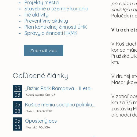
Projekty mesta
po celom m
Stavebné a územné konania
súvislých o
Iné aktivity
Polaček (ne
Preventívne aktivity
Plán kontrolnej činnosti ÚHK
V troch et
Správy o činnosti HKMK
V Košiciach
konca mája
Zobraziť viac
Pražská uli
km.
Obľúbené články
V druhej et
Masarykova
,,Biznis Park Rampová – II. etapa, Rampová ul.,...
05
08
Alena KARKOŠKOVÁ
V zatiaľ po
km za 7,5 
Košice menia sociálnu politiku: chránia mestské byty...
05
zastávky M
08
Dušan TOKARČÍK
a chodci do
Opustený pes
05
08
Mestská POLÍCIA