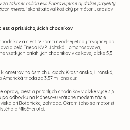
za takmer milión eur. Pripravujeme aj ďalšie projekty
stiach mesta,“
skonštatoval košický primátor Jaroslav
iest a prislúchajúcich chodníkov
 chodníkov a ciest. V rámci úvodnej etapy trvajúcej od
uovala celá Trieda KVP, Jaltská, Lomonosovova,
ne všetkých priľahlých chodníkov v celkovej dĺžke 5,5
7 kilometrov na ôsmich uliciach: Krosnianska, Hronská,
Americká trieda za 3,57 milióna eur.
é opravy ciest a priľahlých chodníkov v dĺžke vyše 3,6
kého po odbočku na Mánesovu vrátane modernizácie
iska pri Botanickej záhrade. Okrem toho sa motoristi
tého a Mliečnej ulici.