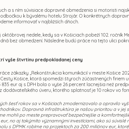
ch a s ním súvisiace dopravné obmedzenia si motoristi najskô
 odbočkou k bývalému hotelu Strojár. O konkrétnych dopra
deme informovať v najbližších dňoch.
j októbrovej nedele, kedy sa v Košiciach pobeží 102. ročník
zdná bez obmedzení. Následne budú práce na tejto ulici pokra
.
rí vyše štvrtinu predpokladanej ceny
áce zákazky „Rekonštrukcia komunikácií v meste Košice 2025“
 Cesty Košice, ktorá spomedzi štyroch zúčastnených firiem u
5 835 eur aj s DPH bola o vyše 26 percent lacnejšia než pr
 z dodávateľského úveru, ktorého splatnosť je 10 rokov vo 
lých šesť rokov sa v Košiciach zmodernizovalo a opravilo vy
odníkov. Dopravná infraštruktúra je našou prioritou a v jej 
me mohli po meste prepravovať bezpečnejšie a komfortnejšie.
 eur, no aj takýmito významnými investíciami, ako sú súvislé 
polu s DPMK robíme na projektoch za 200 miliónov eur, ktor