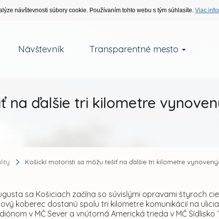
alýze návštevnosti súbory cookie. Používaním tohto webu s tým súhlasíte.
Viac info
Návštevník
Transparentné mesto
ť na ďalšie tri kilometre vynoven
lity
Košickí motoristi sa môžu tešiť na ďalšie tri kilometre vynovený
gusta sa Košiciach začína so súvislými opravami štyroch cies
ový koberec dostanú spolu tri kilometre komunikácií na ulicia
adiónom v MČ Sever a vnútorná Americká trieda v MČ Sídlisko