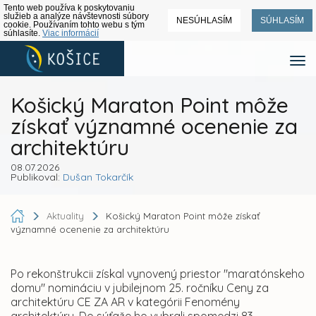
Tento web používa k poskytovaniu
služieb a analýze návštevnosti súbory
NESÚHLASÍM
SÚHLASÍM
cookie. Používaním tohto webu s tým
súhlasíte.
Viac informácií
Košický Maraton Point môže
získať významné ocenenie za
architektúru
08.07.2026
Publikoval:
Dušan Tokarčík
Aktuality
Košický Maraton Point môže získať
významné ocenenie za architektúru
Po rekonštrukcii získal vynovený priestor "maratónskeho
domu" nomináciu v jubilejnom 25. ročníku Ceny za
architektúru CE ZA AR v kategórii Fenomény