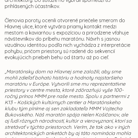
architektúry. Do súťaže ho vybrali spomedzi 83
prihlásených účastníkov.
Členovia poroty ocenili otvorené priečelie smerom do
Hlavnej ulice, ktoré vytvára priamy kontakt medzi
mestom a kaviarňou s expozíciou a prirodzene vťahuje
návštevníkov do príbehu maratónu. Návrh s jasnou
vizuálnou identitou podľa nich vychádza z interpretácie
pohybu, pričom priestory sú radené do sekvencií
evokujúcich priebeh behu od štartu až po cieľ.
„Maratónsky dom na Hlavnej sme založili, aby sme
mohli zdieľať bohatú históriu a hodnoty najstaršieho
maratónu v Európe. Vytvorili sme mu reprezentatívne
priestory v centre mesta, ktoré zdôrazňujú vyše 100-
ročný prínos MMM pre naše mesto. Spolu s partnermi z
K13 – Košických kultúrnych centier a Maratónskeho
klubu tým plníme aj sen zakladateľa MMM Vojtecha
Bukovského. Náš maratón spája nielen Košičanov, ale
aj ľudí rôznych národností, kultúr a vierovyznaní, ktorí sa
stretávať v týchto priestoroch. Verím, že tak ako v iných
architektonických anketách by aj táto nominácia mohla