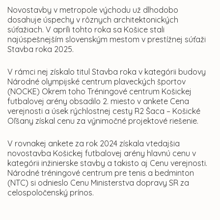
Novostavby v metropole východu už dlhodobo
dosahuje úspechy v rôznych architektonických
súťažiach. V apríli tohto roka sa Košice stali
najúspešnejším slovenským mestom v prestížnej súťaži
Stavba roka 2025.
V rámci nej získalo titul Stavba roka v kategórii budovy
Národné olympijské centrum plaveckých športov
(NOCKE) Okrem toho Tréningové centrum Košickej
futbalovej arény obsadilo 2. miesto v ankete Cena
verejnosti a úsek rýchlostnej cesty R2 Šaca – Košické
Oľšany získal cenu za výnimočné projektové riešenie.
V rovnakej ankete za rok 2024 získala vtedajšia
novostavba Košickej futbalovej arény hlavnú cenu v
kategórii inžinierske stavby a takisto aj Cenu verejnosti.
Národné tréningové centrum pre tenis a bedminton
(NTC) si odnieslo Cenu Ministerstva dopravy SR za
celospoločenský prínos.