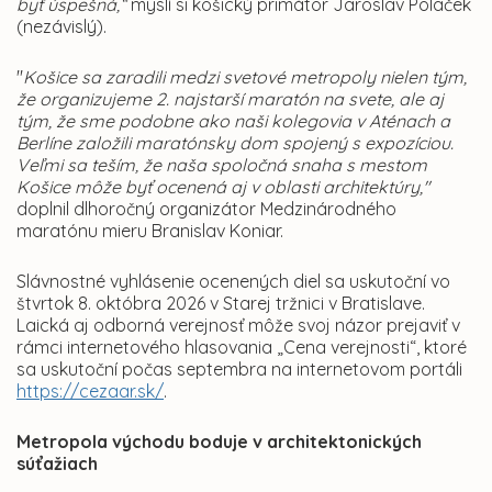
byť úspešná,“
myslí si košický primátor Jaroslav Polaček
(nezávislý).
"
Košice sa zaradili medzi svetové metropoly nielen tým,
že organizujeme 2. najstarší maratón na svete, ale aj
tým, že sme podobne ako naši kolegovia v Aténach a
Berlíne založili maratónsky dom spojený s expozíciou.
Veľmi sa teším, že naša spoločná snaha s mestom
Košice môže byť ocenená aj v oblasti architektúry,"
doplnil dlhoročný organizátor Medzinárodného
maratónu mieru Branislav Koniar.
Slávnostné vyhlásenie ocenených diel sa uskutoční vo
štvrtok 8. októbra 2026 v Starej tržnici v Bratislave.
Laická aj odborná verejnosť môže svoj názor prejaviť v
rámci internetového hlasovania „Cena verejnosti“, ktoré
sa uskutoční počas septembra na internetovom portáli
https://cezaar.sk/
.
Metropola východu boduje v architektonických
súťažiach