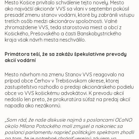
Mesto Košice privítalo schválenie tejto novely. Mesto
ako najväčší akcionár VVS sa vlani v septembri pokúsil
presadiť zmenu stanov vodárni, ktoré by zabránili vstupu
tretích osôb medzi akcionárov spoločnosti. Valné
zhromaždenie VVS, teda starostovia miest a obcí z
Košického, Prešovského a časti Banskobystrického
kraja však návrh mesta neschválilo.
Primátora teší, že sa zakážu špekulatívne prevody
akcií vodární
Mesto návrhom na zmenu Stanov VVS reagovalo na
prípad obce Čerhov v Trebišovskom okrese, ktorej
zastupiteľstvo rozhodlo o predaji akcionárskeho podielu
obce vo VVS košickému advokátovi. K prevodu akcií
nedošlo len preto, že prokuratúra súťaž na predaj akcií
napadla ako nezákonnú.
„Som rád, že naše diskusie najmä s poslancami OĽaNO
okolo Milana Potockého mali zmysel a nakoniec sa
poslanci parlamentu naprieč politickým spektrom zhodli
na tom, že je potrebné chrániť verejný záujem vo