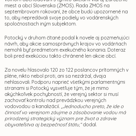
miest a obcí Slovenska (ZMOS). Rada ZMOS na
septembrovom rokovaní, že obce budú upozornené na
to, aby nepredávali svoje podiely vo vodárenských
spoločnostiach iným subjektom.
Potocký v druhom čítané podal k novele aj pozmeňujúci
návrh, aby akcie samosprávnych krajov vo vodárňach
nemohli byť predmetom exekučného konania. Doteraz
boli pred exekúciou takto chránené len akcie obcí.
Za novelu hlasovalo 120 zo 122 poslancov prítomných v
pléne, nikto nebol proti, ani sa nezdržal, dvaja
nehlasovali. Podporu naprieč všetkými parlamentnými
stranami si Potocký vysvetľuje tým, že je mimo
akýchkoľvek pochybností, že verejný sektor si musí
zachovať kontrolu nad prevádzkou verejných
vodovodou a kanalizácií.
„Jednoducho preto, že ide o
činnosť vo verejnom záujme a zásobovanie vodou má
prirodzený strategický význam pre život a zdravie
obyvateľstva aj bezpečnosť štátu,“
dodal.