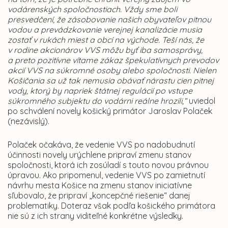
vodárenských spoločnostiach. Vždy sme boli
presvedčení, že zásobovanie našich obyvateľov pitnou
vodou a prevádzkovanie verejnej kanalizácie musia
zostať v rukách miest a obcí na východe. Teší nás, že
v rodine akcionárov VVS môžu byť iba samosprávy,
a preto pozitívne vítame zákaz špekulatívnych prevodov
akcií VVS na súkromné osoby alebo spoločnosti. Nielen
Košičania sa už tak nemusia obávať nárastu cien pitnej
vody, ktorý by napriek štátnej regulácií po vstupe
súkromného subjektu do vodárni reálne hrozili,“
uviedol
po schválení novely košický primátor Jaroslav Polaček
(nezávislý).
Polaček očakáva, že vedenie VVS po nadobudnutí
účinnosti novely urýchlene pripraví zmenu stanov
spoločnosti, ktorá ich zosúladí s touto novou právnou
úpravou. Ako pripomenul, vedenie VVS po zamietnutí
návrhu mesta Košice na zmenu stanov iniciatívne
sľubovalo, že pripraví „koncepčné riešenie“ danej
problematiky. Doteraz však podľa košického primátora
nie sú z ich strany viditeľné konkrétne výsledky.