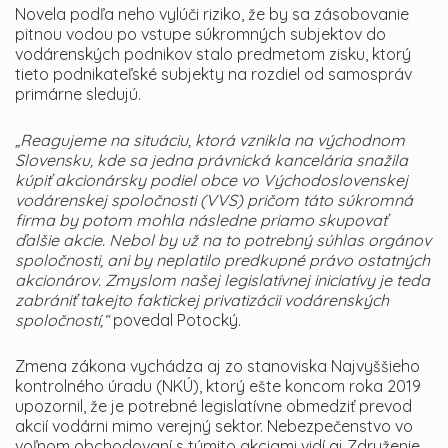
Novela podľa neho vylúči riziko, že by sa zásobovanie
pitnou vodou po vstupe súkromných subjektov do
vodárenských podnikov stalo predmetom zisku, ktorý
tieto podnikateľské subjekty na rozdiel od samospráv
primárne sledujú.
„Reagujeme na situáciu, ktorá vznikla na východnom
Slovensku, kde sa jedna právnická kancelária snažila
kúpiť akcionársky podiel obce vo Východoslovenskej
vodárenskej spoločnosti (VVS) pričom táto súkromná
firma by potom mohla následne priamo skupovať
ďalšie akcie. Nebol by už na to potrebný súhlas orgánov
spoločnosti, ani by neplatilo predkupné právo ostatných
akcionárov. Zmyslom našej legislatívnej iniciatívy je teda
zabrániť takejto faktickej privatizácii vodárenských
spoločností,“
povedal Potocký.
Zmena zákona vychádza aj zo stanoviska Najvyššieho
kontrolného úradu (NKÚ), ktorý ešte koncom roka 2019
upozornil, že je potrebné legislatívne obmedziť prevod
akcií vodárni mimo verejný sektor. Nebezpečenstvo vo
voľnom obchodovaní s týmito akciami vidí aj Združenie