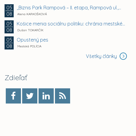
,,Biznis Park Rampová – II. etapa, Rampová ul.,...
05
08
Alena KARKOŠKOVÁ
Košice menia sociálnu politiku: chránia mestské byty...
05
08
Dušan TOKARČÍK
Opustený pes
05
08
Mestská POLÍCIA
Všetky články
Zdieľať