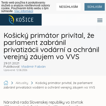
Tento web používa k poskytovaniu
služieb a analýze návštevnosti súbory
NESÚHLASÍM
SÚHLASÍM
cookie. Používaním tohto webu s tým
súhlasíte.
Viac informácií
Košický primátor privítal, že
parlament zabránil
privatizácii vodární a ochránil
verejný záujem vo VVS
29.01.2021
Publikoval:
Vladimír Fabián
Upravené: 12.06.2026
Aktuality
Košický primátor privítal, že parlament
zabránil privatizácii vodární a ochránil verejný záujem vo VVS
Národná rada Slovenskej republiky vo štvrtok