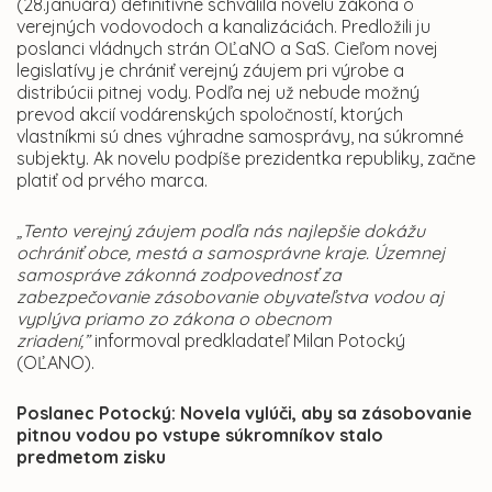
(28.januára) definitívne schválila novelu zákona o
verejných vodovodoch a kanalizáciách. Predložili ju
poslanci vládnych strán OĽaNO a SaS. Cieľom novej
legislatívy je chrániť verejný záujem pri výrobe a
distribúcii pitnej vody. Podľa nej už nebude možný
prevod akcií vodárenských spoločností, ktorých
vlastníkmi sú dnes výhradne samosprávy, na súkromné
subjekty. Ak novelu podpíše prezidentka republiky, začne
platiť od prvého marca.
„Tento verejný záujem podľa nás najlepšie dokážu
ochrániť obce, mestá a samosprávne kraje. Územnej
samospráve zákonná zodpovednosť za
zabezpečovanie zásobovanie obyvateľstva vodou aj
vyplýva priamo zo zákona o obecnom
zriadení,”
informoval predkladateľ Milan Potocký
(OĽANO).
Poslanec Potocký: Novela vylúči, aby sa zásobovanie
pitnou vodou po vstupe súkromníkov stalo
predmetom zisku