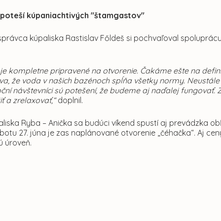
 poteší kúpaniachtivých "štamgastov"
správca kúpaliska Rastislav Főldeš si pochvaľoval spoluprác
 je kompletne pripravené na otvorenie. Čakáme ešte na defin
va, že voda v našich bazénoch spĺňa všetky normy. Neustále 
oční návštevníci sú potešení, že budeme aj naďalej fungova
žiť a zrelaxovať,“
doplnil.
liska Ryba – Anička sa budúci víkend spustí aj prevádzka 
botu 27. júna je zas naplánované otvorenie „čéhačka“. Aj cen
ú úroveň.