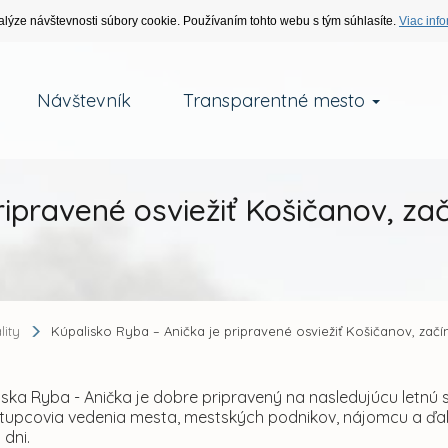
alýze návštevnosti súbory cookie. Používaním tohto webu s tým súhlasíte.
Viac info
Návštevník
Transparentné mesto
ripravené osviežiť Košičanov, za
lity
Kúpalisko Ryba – Anička je pripravené osviežiť Košičanov, začí
iska Ryba - Anička je dobre pripravený na nasledujúcu letnú s
tupcovia vedenia mesta, mestských podnikov, nájomcu a ďalší
 dni.