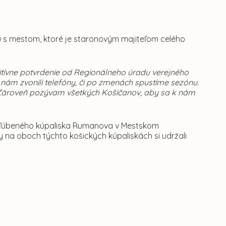
u s mestom, ktoré je staronovým majiteľom celého
itívne potvrdenie od Regionálneho úradu verejného
nám zvonili telefóny, či po zmenách spustíme sezónu.
ť. Zároveň pozývam všetkých Košičanov, aby sa k nám
obľúbeného kúpaliska Rumanova v Mestskom
y na oboch týchto košických kúpaliskách si udržali