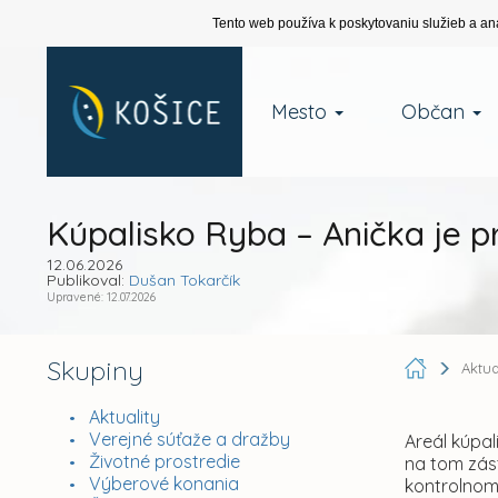
Tento web používa k poskytovaniu služieb a an
Mesto
Občan
Kúpalisko Ryba – Anička je p
12.06.2026
Publikoval:
Dušan Tokarčík
Upravené: 12.07.2026
Skupiny
Aktua
Aktuality
Verejné súťaže a dražby
Areál kúpal
Životné prostredie
na tom zás
Výberové konania
kontrolnom