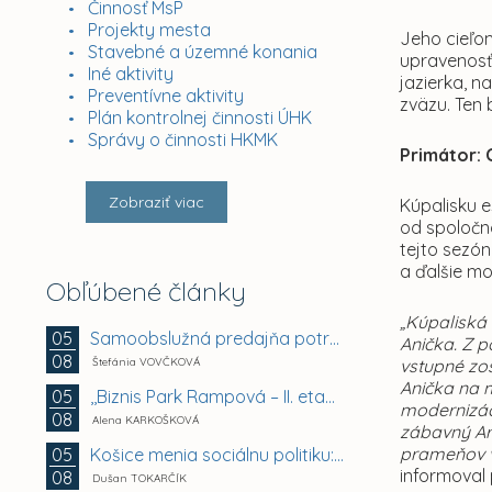
Činnosť MsP
Projekty mesta
Jeho cieľo
Stavebné a územné konania
upravenosť
Iné aktivity
jazierka, n
Preventívne aktivity
zväzu. Ten 
Plán kontrolnej činnosti ÚHK
Správy o činnosti HKMK
Primátor:
Zobraziť viac
Kúpalisku e
od spoločno
tejto sezón
a ďalšie mo
Obľúbené články
„Kúpaliská
Samoobslužná predajňa potravín a doplnkového tovaru
05
Anička. Z p
08
Štefánia VOVČKOVÁ
vstupné zos
Anička na 
,,Biznis Park Rampová – II. etapa, Rampová ul.,...
05
modernizáci
08
Alena KARKOŠKOVÁ
zábavný Ar
prameňov v 
Košice menia sociálnu politiku: chránia mestské byty...
05
informoval
08
Dušan TOKARČÍK