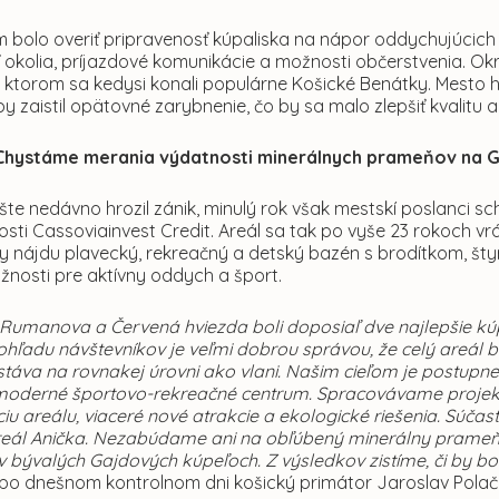
m bolo overiť pripravenosť kúpaliska na nápor oddychujúcich
 okolia, príjazdové komunikácie a možnosti občerstvenia. Ok
a ktorom sa kedysi konali populárne Košické Benátky. Mesto 
by zaistil opätovné zarybnenie, čo by sa malo zlepšiť kvalitu a
 Chystáme merania výdatnosti minerálnych prameňov na 
šte nedávno hrozil zánik, minulý rok však mestskí poslanci sc
sti Cassoviainvest Credit. Areál sa tak po vyše 23 rokoch vrá
y nájdu plavecký, rekreačný a detský bazén s brodítkom, štyri
žnosti pre aktívny oddych a šport.
 Rumanova a Červená hviezda boli doposiaľ dve najlepšie kúp
ohľadu návštevníkov je veľmi dobrou správou, že celý areál 
táva na rovnakej úrovni ako vlani. Našim cieľom je postupne
moderné športovo-rekreačné centrum. Spracovávame projekt na
u areálu, viaceré nové atrakcie a ekologické riešenia. Súč
eál Anička. Nezabúdame ani na obľúbený minerálny prameň
bývalých Gajdových kúpeľoch. Z výsledkov zistíme, či by bolo m
 po dnešnom kontrolnom dni košický primátor Jaroslav Polače