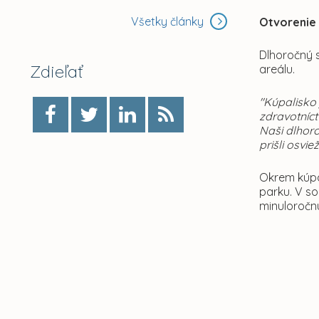
Všetky články
Otvorenie
Dlhoročný 
Zdieľať
areálu.
"Kúpalisko
zdravotníct
Naši dlhor
prišli osvie
Okrem kúpa
parku. V so
minuloročn