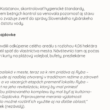
 Košičanov, skontrolovať hygienické štandardy,
rem bežných kontrol sa venovala pozornosť aj stavu
ho zvažuje zveriť do správy Slovenského rybárskeho
 čistotu vody.
Gajdovke
hválili odkúpenie celého areálu s rozlohou 4,06 hektára
til späť do vlastníctva mesta. Návštevníci tam aj počas
 kurty na plážový volejbal, bufety, prezliekárne
aliská v meste, teraz sa k nim pridáva aj Ryba –
bude aj naďalej otvorený v tradičnom režime a zároveň
 a vo viacerých etapách premeniť lokalitu Ryba –
 jeho revitalizáciu, ktorý by mal priniesť
asťou plánovaného komplexu by mal byť aj kultúrno-
 Gajdovka. Pripravujeme merania výdatnosti
ožné rozšíriť ich využitie aj na ďalšie oblasti,“
k (nezávislý).