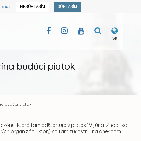
rmácií
NESÚHLASÍM
SÚHLASÍM
SK
čína budúci piatok
na budúci piatok
ezónu, ktorá tam odštartuje v piatok 19. júna. Zhodli sa
ch organizácií, ktorý sa tam zúčastnili na dnešnom