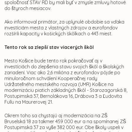
spoločnosť STAV RD by mali byť v zmysle zmluvy hotové
do štyroch mesiacov.
Ako informoval primátor, za uplynulé obdobie sa vďaka
investíciám mesta z vlastných zdrojov a eurofondov
rozšírili kapacity v košických škôlkach o 443 miest.
Tento rok sa zlepší stav viacerých škôl
Mesto Košice bude tento rok pokračovať aj v
investíciách do zlepšenia stavu svojich škôl a školských
zariadení. Viac ako 2,6 milióna z eurofondov pôjde po
minuloročnom schválení Kooperačnej rady
Udržateľného mestského rozvoja (UMR) Košice na
modernizáciu piatich základných škôl - Starozagorská 8,
Postupimská 37, Bernolákova 16, Drábova 3 a Ľudovíta
Fullu na Maurerovej 21.
Okrem toho sa chystajú aj modernizácia na ZŠ
Bruselská 18 za takmer 459 000 eur a na spomínanej ZŠ
Postupimská 37 za vyše 382 000 eur. Obe školy uspeli v