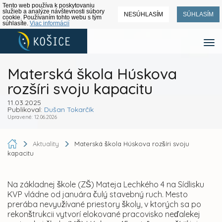
Tento web používa k poskytovaniu
služieb a analýze návštevnosti súbory
NESÚHLASÍM
SÚHLASÍM
cookie. Používaním tohto webu s tým
súhlasíte.
Viac informácií
Materská škola Húskova
rozšíri svoju kapacitu
11.03.2025
Publikoval:
Dušan Tokarčík
Upravené: 12.06.2026
Aktuality
Materská škola Húskova rozšíri svoju
kapacitu
Na základnej škole (ZŠ) Mateja Lechkého 4 na Sídlisku
KVP vládne od januára čulý stavebný ruch. Mesto
prerába nevyužívané priestory školy, v ktorých sa po
rekonštrukcii vytvorí elokované pracovisko neďalekej