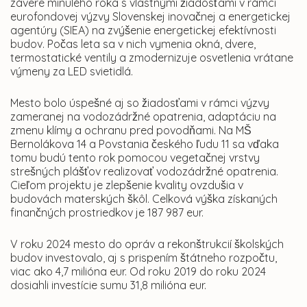
závere minulého roka s vlastnými žiadosťami v rámci
eurofondovej výzvy Slovenskej inovačnej a energetickej
agentúry (SIEA) na zvýšenie energetickej efektívnosti
budov. Počas leta sa v nich vymenia okná, dvere,
termostatické ventily a zmodernizuje osvetlenia vrátane
výmeny za LED svietidlá.
Mesto bolo úspešné aj so žiadosťami v rámci výzvy
zameranej na vodozádržné opatrenia, adaptáciu na
zmenu klímy a ochranu pred povodňami. Na MŠ
Bernolákova 14 a Povstania českého ľudu 11 sa vďaka
tomu budú tento rok pomocou vegetačnej vrstvy
strešných plášťov realizovať vodozádržné opatrenia.
Cieľom projektu je zlepšenie kvality ovzdušia v
budovách materských škôl. Celková výška získaných
finančných prostriedkov je 187 987 eur.
V roku 2024 mesto do opráv a rekonštrukcií školských
budov investovalo, aj s prispením štátneho rozpočtu,
viac ako 4,7 milióna eur. Od roku 2019 do roku 2024
dosiahli investície sumu 31,8 milióna eur.