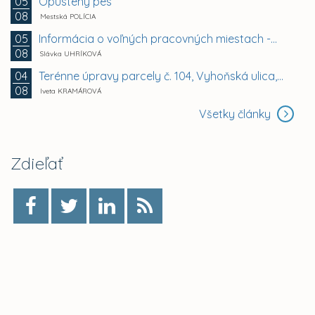
Opustený pes
05
08
Mestská POLÍCIA
Informácia o voľných pracovných miestach -...
05
08
Slávka UHRÍKOVÁ
Terénne úpravy parcely č. 104, Vyhoňská ulica,...
04
08
Iveta KRAMÁROVÁ
Všetky články
Zdieľať