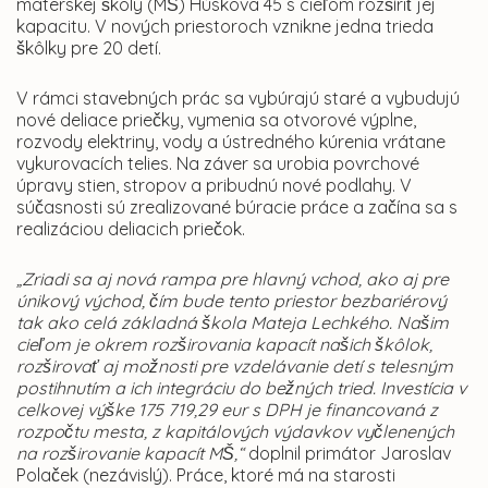
materskej školy (MŠ) Húskova 45 s cieľom rozšíriť jej
kapacitu. V nových priestoroch vznikne jedna trieda
škôlky pre 20 detí.
V rámci stavebných prác sa vybúrajú staré a vybudujú
nové deliace priečky, vymenia sa otvorové výplne,
rozvody elektriny, vody a ústredného kúrenia vrátane
vykurovacích telies. Na záver sa urobia povrchové
úpravy stien, stropov a pribudnú nové podlahy. V
súčasnosti sú zrealizované búracie práce a začína sa s
realizáciou deliacich priečok.
„Zriadi sa aj nová rampa pre hlavný vchod, ako aj pre
únikový východ, čím bude tento priestor bezbariérový
tak ako celá základná škola Mateja Lechkého. Našim
cieľom je okrem rozširovania kapacít našich škôlok,
rozširovať aj možnosti pre vzdelávanie detí s telesným
postihnutím a ich integráciu do bežných tried. Investícia v
celkovej výške 175 719,29 eur s DPH je financovaná z
rozpočtu mesta, z kapitálových výdavkov vyčlenených
na rozširovanie kapacít MŠ,“
doplnil primátor Jaroslav
Polaček (nezávislý). Práce, ktoré má na starosti