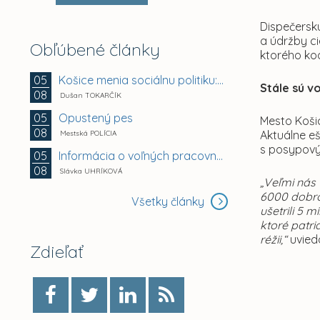
Dispečersk
a údržby ci
Obľúbené články
ktorého koo
Košice menia sociálnu politiku: chránia mestské byty...
05
Stále sú v
08
Dušan TOKARČÍK
Opustený pes
05
Mesto Košic
08
Aktuálne e
Mestská POLÍCIA
s posypový
Informácia o voľných pracovných miestach -...
05
08
Slávka UHRÍKOVÁ
„Veľmi nás 
6000 dobro
Všetky články
ušetrili 5 
ktoré patri
réžii,“
uvied
Zdieľať