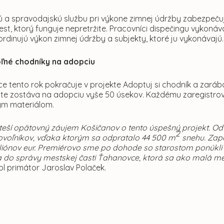
ú a spravodajskú službu pri výkone zimnej údržby zabezpeču
est, ktorý funguje nepretržite. Pracovníci dispečingu vykonáv
rdinujú výkon zimnej údržby a subjekty, ktoré ju vykonávajú
oľné chodníky na adopciu
e tento rok pokračuje v projekte Adoptuj si chodník a zaráb
šte zostáva na adopciu vyše 50 úsekov. Každému zaregistro
m materiálom.
teší opätovný záujem Košičanov o tento úspešný projekt. Od 
2
voľníkov, vďaka ktorým sa odpratalo 44 500 m
snehu. Zap
miliónov eur. Premiérovo sme po dohode so starostom ponúkli 
a do správy mestskej časti Ťahanovce, ktorá sa ako malá mes
ol primátor Jaroslav Polaček.