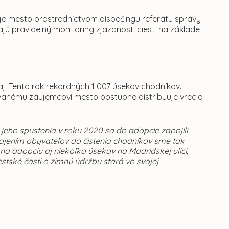
je mesto prostredníctvom dispečingu referátu správy
ajú pravidelný monitoring zjazdnosti ciest, na základe
.
aj. Tento rok rekordných 1 007 úsekov chodníkov.
vanému záujemcovi mesto postupne distribuuje vrecia
jeho spustenia v roku 2020 sa do adopcie zapojili
ojením obyvateľov do čistenia chodníkov sme tak
na adopciu aj niekoľko úsekov na Madridskej ulici,
tské časti o zimnú údržbu stará vo svojej