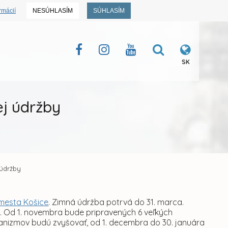
rmácií
NESÚHLASÍM
SÚHLASÍM
SK
ej údržby
 údržby
mesta Košice
. Zimná údržba potrvá do 31. marca.
. Od 1. novembra bude pripravených 6 veľkých
nizmov budú zvyšovať, od 1. decembra do 30. januára