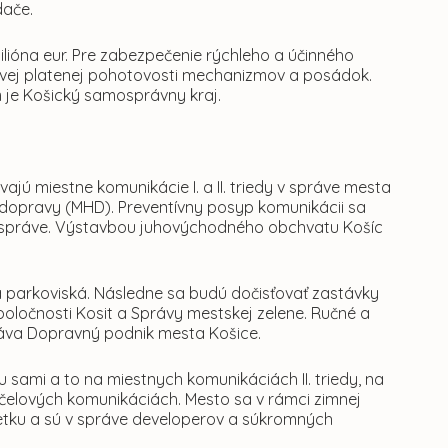
dače.
lióna eur. Pre zabezpečenie rýchleho a účinného
vej platenej pohotovosti mechanizmov a posádok.
m je Košický samosprávny kraj.
ajú miestne komunikácie I. a II. triedy v správe mesta
dopravy (MHD). Preventívny posyp komunikácii sa
 správe. Výstavbou juhovýchodného obchvatu Košíc
a parkoviská. Následne sa budú dočisťovať zastávky
oločnosti Kosit a Správy mestskej zelene. Ručné a
náva Dopravný podnik mesta Košice.
 sami a to na miestnych komunikáciách II. triedy, na
účelových komunikáciách. Mesto sa v rámci zimnej
jetku a sú v správe developerov a súkromných