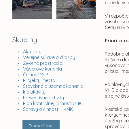
bude k dis
V rozpočte
zásahu sa 
Ceny sú v 
Skupiny
Prioritou 
Aktuality
Podobne ako
Verejné súťaže a dražby
Košice a k
Životné prostredie
vykonáva n
Výberové konania
pribudli me
Činnosť MsP
Projekty mesta
Po hlavnýc
Stavebné a územné konania
MHD a podch
Iné aktivity
strojné či
Preventívne aktivity
Plán kontrolnej činnosti ÚHK
Správy o činnosti HKMK
Mestská čas
ktorých nep
údržby nem
Zobraziť viac
správcov. I