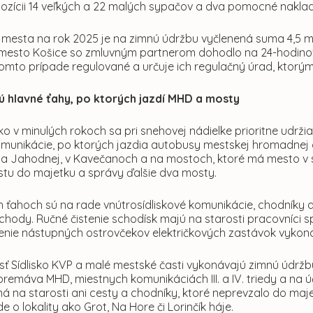
pozícii 14 veľkých a 22 malých sypačov a dva pomocné nakla
 mesta na rok 2025 je na zimnú údržbu vyčlenená suma 4,5 mi
mesto Košice so zmluvným partnerom dohodlo na 24-hodino
tomto prípade regulované a určuje ich regulačný úrad, ktorý
sú hlavné ťahy, po ktorých jazdí MHD a mosty
 v minulých rokoch sa pri snehovej nádielke prioritne udržiav
omunikácie, po ktorých jazdia autobusy mestskej hromadnej 
a Jahodnej, v Kavečanoch a na mostoch, ktoré má mesto v
stu do majetku a správy ďalšie dva mosty.
h ťahoch sú na rade vnútrosídliskové komunikácie, chodníky 
ody. Ručné čistenie schodísk majú na starosti pracovníci sp
stenie nástupných ostrovčekov električkových zastávok vyko
ť Sídlisko KVP a malé mestské časti vykonávajú zimnú údržbu
remáva MHD, miestnych komunikáciách III. a IV. triedy a na 
á na starosti ani cesty a chodníky, ktoré neprevzalo do ma
de o lokality ako Grot, Na Hore či Lorinčík háje.