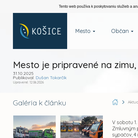
Tento web používa k poskytovaniu služieb a an
Mesto
Občan
Mesto je pripravené na zimu,
31.10.2025
Publikoval:
Dušan Tokarčík
Upravené: 12.06.2026
Galéria k článku
Aktua
V sobotu 1
Zmluvným p
sypačov, 4