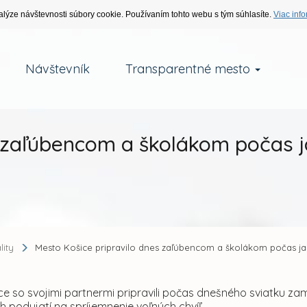
alýze návštevnosti súbory cookie. Používaním tohto webu s tým súhlasíte.
Viac info
Návštevník
Transparentné mesto
s zaľúbencom a školákom počas j
lity
Mesto Košice pripravilo dnes zaľúbencom a školákom počas ja
e so svojimi partnermi pripravili počas dnešného sviatku za
h podujatí na spríjemnenie voľných chvíľ.