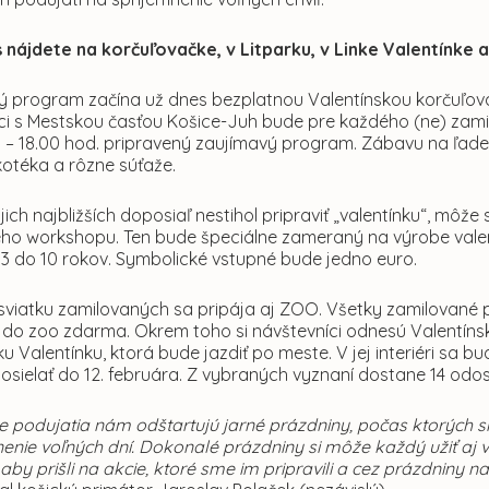
 nájdete na korčuľovačke, v Litparku, v Linke Valentínke
ý program začína už dnes bezplatnou Valentínskou korčuľova
i s Mestskou časťou Košice-Juh bude pre každého (ne) zamilo
 – 18.00 hod. pripravený zaujímavý program. Zábavu na ľade 
kotéka a rôzne súťaže.
jich najbližších doposiaľ nestihol pripraviť „valentínku“, môž
eho workshopu. Ten bude špeciálne zameraný na výrobe valen
 3 do 10 rokov. Symbolické vstupné bude jedno euro.
viatku zamilovaných sa pripája aj ZOO. Všetky zamilované pá
p do zoo zdarma. Okrem toho si návštevníci odnesú Valentíns
ku Valentínku, ktorá bude jazdiť po meste. V jej interiéri sa
osielať do 12. februára. Z vybraných vyznaní dostane 14 odos
ke podujatia nám odštartujú jarné prázdniny, počas ktorých 
enie voľných dní.
Dokonalé prázdniny si môže každý užiť a
aby prišli na akcie, ktoré sme im pripravili a cez prázdniny 