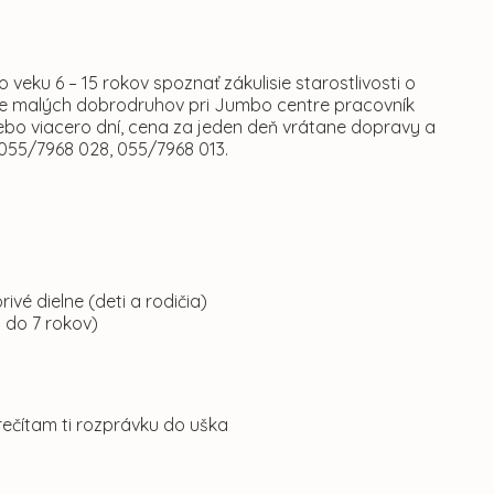
 veku 6 – 15 rokov spoznať zákulisie starostlivosti o
vihne malých dobrodruhov pri Jumbo centre pracovník
alebo viacero dní, cena za jeden deň vrátane dopravy a
, 055/7968 028, 055/7968 013.
rivé dielne (deti a rodičia)
3 do 7 rokov)
 prečítam ti rozprávku do uška