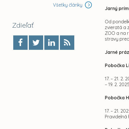
Všetky články
Jarný prí
Od pondelka
Zdieľať
zvieratá a 
ZOO a na ro
stravy pred
Jarné práz
Pobočka Li
­17. – 21. 2
– 19. 2. 20
Pobočka H
17. – 21. 2
Pravidelná