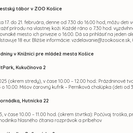
mestský tábor v ZOO Košice
 17. do 21. februára, denne od 7.30 do 16.00 hod, môžu deti vo
zažiť prírodu na vlastnej koži. Každé ráno o 7.30 hod. vyzd
vnaké miesto ich privezie o 16:00. Dá sa prihlásiť na jeden 
stavuje 18 eur. Bližšie informácie: vzdelavanie@zookosice.sk
dniny v Knižnici pre mládež mesta Košice
tPark, Kukučínova 2
. 2025 (okrem stredy), v čase 10.00 – 12.00 hod.: Prázdninové tvo
25 o 10.00: Mišov čarovný kufrík – Perníková chalúpka (deti od 
ornádka, Hutnícka 22
025, v čase 10.00 – 11.00 hod. (okrem štvrtka): Počúvaj troška,
 hodinka hlasného čítania rozprávok a príbehov