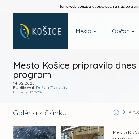
Tento web používa k poskytovaniu služieb a an
Mesto
Občan
Mesto Košice pripravilo dne
program
14.02.2025
Publikoval:
Dušan Tokarčík
Upravené: 12.06.2026
Galéria k článku
Aktua
Mesto Košic
atraktívnyc