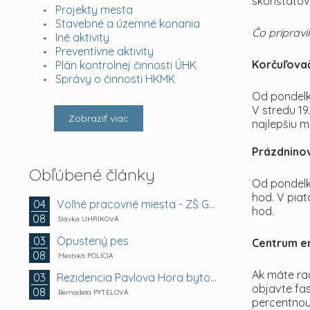
skonštatova
Projekty mesta
Stavebné a územné konania
Čo pripravi
Iné aktivity
Preventívne aktivity
Korčuľovač
Plán kontrolnej činnosti ÚHK
Správy o činnosti HKMK
Od pondelka
V stredu 19
Zobraziť viac
najlepšiu 
Prázdninov
Obľúbené články
Od pondelka
hod. V piat
Voľné pracovné miesta - ZŠ Gemerská 2, Košice -...
04
hod.
08
Slávka UHRÍKOVÁ
Opustený pes
03
Centrum e
08
Mestská POLÍCIA
Ak máte rad
Rezidencia Pavlova Hora bytový dom A + B +...
03
objavte fas
08
Bernadeta PYTELOVÁ
percentnou