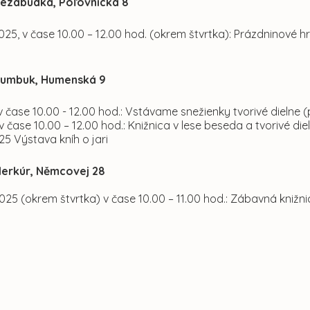
ezábudka, Poľovnícka 8
. 2025, v čase 10.00 – 12.00 hod. (okrem štvrtka): Prázdninové 
umbuk, Humenská 9
, v čase 10.00 - 12.00 hod.: Vstávame snežienky tvorivé dielne 
 v čase 10.00 – 12.00 hod.: Knižnica v lese beseda a tvorivé diel
025 Výstava kníh o jari
erkúr, Němcovej 28
02025 (okrem štvrtka) v čase 10.00 – 11.00 hod.: Zábavná knižni