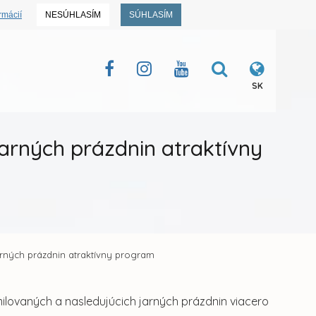
rmácií
NESÚHLASÍM
SÚHLASÍM
SK
arných prázdnin atraktívny
rných prázdnin atraktívny program
milovaných a nasledujúcich jarných prázdnin viacero