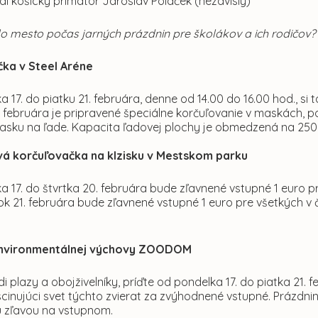
l košický primátor Jaroslav Polaček (nezávislý)
lo mesto počas jarných prázdnin pre školákov a ich rodičov?
ka v Steel Aréne
 17. do piatku 21. februára, denne od 14.00 do 16.00 hod., s
. februára je pripravené špeciálne korčuľovanie v maskách, 
masku na ľade. Kapacita ľadovej plochy je obmedzená na 250 
á korčuľovačka na klzisku v Mestskom parku
 17. do štvrtka 20. februára bude zľavnené vstupné 1 euro pre
ok 21. februára bude zľavnené vstupné 1 euro pre všetkých v časo
nvironmentálnej výchovy ZOODOM
i plazy a obojživelníky, príďte od pondelka 17. do piatka 21. 
cinujúci svet týchto zvierat za zvýhodnené vstupné. Prázdninu
 zľavou na vstupnom.