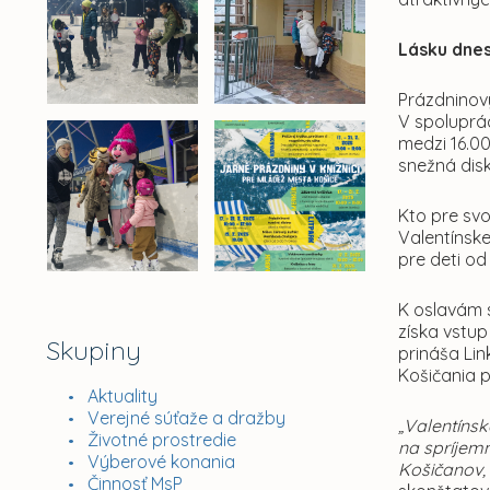
Lásku dnes
Prázdninov
V spoluprác
medzi 16.00
snežná dis
Kto pre svo
Valentínsk
pre deti od
K oslavám s
získa vstu
Skupiny
prináša Lin
Košičania p
Aktuality
Verejné súťaže a dražby
„Valentíns
Životné prostredie
na spríjemn
Výberové konania
Košičanov, 
Činnosť MsP