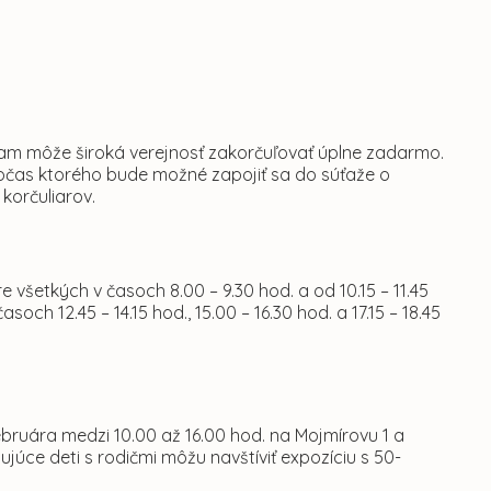
i tam môže široká verejnosť zakorčuľovať úplne zadarmo.
počas ktorého bude možné zapojiť sa do súťaže o
korčuliarov.
 všetkých v časoch 8.00 – 9.30 hod. a od 10.15 – 11.45
ch 12.45 – 14.15 hod., 15.00 – 16.30 hod. a 17.15 – 18.45
februára medzi 10.00 až 16.00 hod. na Mojmírovu 1 a
júce deti s rodičmi môžu navštíviť expozíciu s 50-