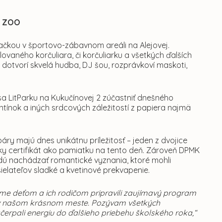
 a ZOO
čkou v športovo-zábavnom areáli na Alejovej.
vaného korčuliara, či korčuliarku a všetkých ďalších
dotvorí skvelá hudba, DJ šou, rozprávkoví maskoti,
e sa LitParku na Kukučínovej 2 zúčastniť dnešného
tínok a iných srdcových záležitostí z papiera najmä
ry majú dnes unikátnu príležitosť – jeden z dvojice
ky certifikát ako pamiatku na tento deň. Zároveň DPMK
 budú nachádzať romantické vyznania, ktoré mohli
ielateľov sladké a kvetinové prekvapenie.
sme deťom a ich rodičom pripravili zaujímavý program
j v našom krásnom meste. Pozývam všetkých
načerpali energiu do ďalšieho priebehu školského roka,“